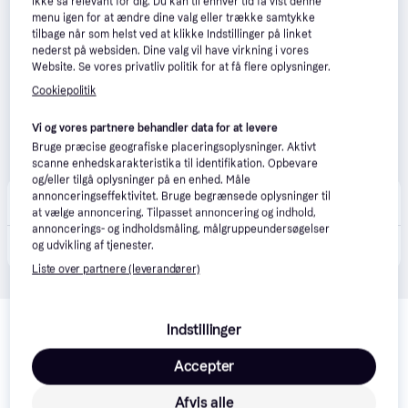
ikke så relevant for dig. Du kan til enhver tid få vist denne
menu igen for at ændre dine valg eller trække samtykke
tilbage når som helst ved at klikke Indstillinger på linket
nederst på websiden. Dine valg vil have virkning i vores
Website. Se vores privatliv politik for at få flere oplysninger.
Cookiepolitik
Vi og vores partnere behandler data for at levere
Bruge præcise geografiske placeringsoplysninger. Aktivt
scanne enhedskarakteristika til identifikation. Opbevare
og/eller tilgå oplysninger på en enhed. Måle
Kære Børn
annonceringseffektivitet. Bruge begrænsede oplysninger til
Bestillingsvare
at vælge annoncering. Tilpasset annoncering og indhold,
annoncerings- og indholdsmåling, målgruppeundersøgelser
3.699 kr.
og udvikling af tjenester.
Maxi-cosi Emerald 360 S Tonal Graphite
Liste over partnere (leverandører)
Relaterede produkter
Indstillinger
Se vores forslag til andre produkter, der matcher dine 
interesser.
Vis alle
Accepter
Afvis alle