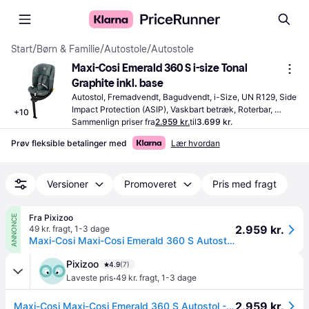
Start
/
Børn & Familie
/
Autostole
/
Autostole
Maxi-Cosi Emerald 360 S i-size Tonal 
Graphite inkl. base
Autostol, Fremadvendt, Bagudvendt, i-Size, UN R129, Side 
Impact Protection (ASIP), Vaskbart betræk, Roterbar, 
+
10
Justerbar nakkestøtte, Spædbarnsindlæg inkluderet, 
Sammenlign priser fra
2.959 kr.
til
3.699 kr.
Inklusive bundbeslag
Prøv fleksible betalinger med
Lær hvordan
Versioner
Promoveret
Pris med fragt
Fra Pixizoo
ANNONCE
2.959 kr.
49 kr. fragt
,
1-3 dage
Maxi-Cosi Maxi-Cosi Emerald 360 S Autostol - Tonal Graphite
Pixizoo
4.9
(7)
·
Laveste pris
49 kr. fragt
,
1-3 dage
2.959 kr.
Maxi-Cosi Maxi-Cosi Emerald 360 S Autostol - Tonal Graphite