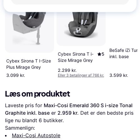
50+
-551 kr.
BeSafe iZi Turn
Cybex Sirona T i-
5
inkl. base
Size Mirage Grey
Cybex Sirona T I-Size
Plus Mirage Grey
2.299 kr.
3.099 kr.
3.599 kr.
Eller 3 betalinger af 766 kr.
Læs om produktet
Laveste pris for 
Maxi-Cosi Emerald 360 S i-size Tonal 
Graphite inkl. base
 er 
2.959 kr.
 Det er den bedste pris 
lige nu blandt 
6
 butikker.
Sammenlign:
Maxi-Cosi Autostole