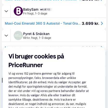
BabySam
4.8
(10)
Fri fragt
,
1-3 dage
3.699 kr.
Maxi-Cosi Emerald 360 S Autostol - Tonal Graphite
Pyret & Snäckan
69 kr. fragt
,
1-3 dage
3.064 kr.
Maxi-Cosi autostol Emerald 360 S Tonal Graphite
Vi bruger cookies på
Babyshop
Fri fragt
,
2-4 dage
PriceRunner
3.699 kr.
Maxi-Cosi Emerald 360 S Autostol 0-12 År / 0-36 Kg Tonal Graphite TONAL GRAPHITE-OS Grå One Size 0M - 12Y Drenge, Piger
Vi og vores
152
partnere gemmer og får adgang til
personoplysninger, f.eks. browserdata eller unikke
Annonce
identifikatorer, på din enhed. Hvis du vælger Accepter, gør
det muligt for sporingsteknologier at understøtte de formål,
der er vist under »Vi og vores partnere behandler datafor at
levere«. Hvis du vælger Afvis alle eller trækker dit
samtykke tilbage, deaktiveres de. Hvis trackere er
deaktiveret, er noget indhold og annoncer, du ser, muligvis