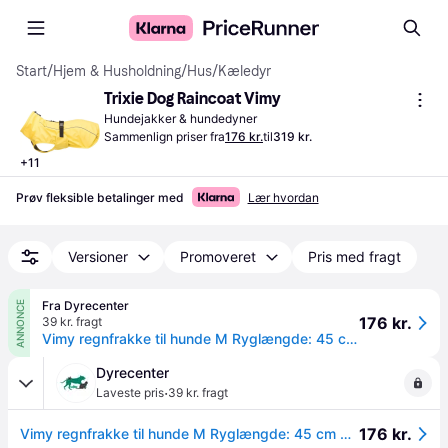
Start
/
Hjem & Husholdning
/
Hus
/
Kæledyr
Trixie Dog Raincoat Vimy
Hundejakker & hundedyner
Sammenlign priser fra
176 kr.
til
319 kr.
+
11
Prøv fleksible betalinger med
Lær hvordan
Versioner
Promoveret
Pris med fragt
Fra Dyrecenter
ANNONCE
176 kr.
39 kr. fragt
Vimy regnfrakke til hunde M Ryglængde: 45 cm Maveomkreds: 44-56 cm gul
Dyrecenter
·
Laveste pris
39 kr. fragt
176 kr.
Vimy regnfrakke til hunde M Ryglængde: 45 cm Maveomkreds: 44-56 cm gul