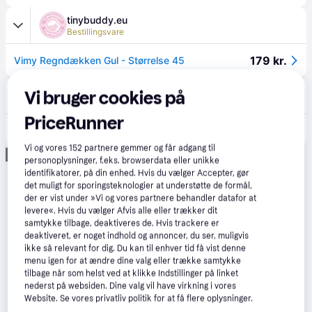
tinybuddy.eu
Bestillingsvare
179 kr.
Vimy Regndækken Gul - Størrelse 45
VetApotek
Vi bruger cookies på
Bestillingsvare
PriceRunner
319 kr.
Regnslag Trixie Vimy Gul M 45 cm
Vi og vores
152
partnere gemmer og får adgang til
Annonce
personoplysninger, f.eks. browserdata eller unikke
identifikatorer, på din enhed. Hvis du vælger Accepter, gør
det muligt for sporingsteknologier at understøtte de formål,
der er vist under »Vi og vores partnere behandler datafor at
levere«. Hvis du vælger Afvis alle eller trækker dit
samtykke tilbage, deaktiveres de. Hvis trackere er
deaktiveret, er noget indhold og annoncer, du ser, muligvis
ikke så relevant for dig. Du kan til enhver tid få vist denne
menu igen for at ændre dine valg eller trække samtykke
tilbage når som helst ved at klikke Indstillinger på linket
nederst på websiden. Dine valg vil have virkning i vores
Website. Se vores privatliv politik for at få flere oplysninger.