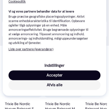
Cookiepolitik
Vi og vores partnere behandler data for at levere
Bruge præcise geografiske placeringsoplysninger. Aktivt
scanne enhedskarakteristika til identifikation. Opbevare
og/eller tilgå oplysninger på en enhed. Måle
Produktet fås også hos 
1
butik
, som ikke er betalende 
Vis alle
annonceringseffektivitet. Bruge begrænsede oplysninger til
kunde i denne kategori.
at vælge annoncering. Tilpasset annoncering og indhold,
annoncerings- og indholdsmåling, målgruppeundersøgelser
og udvikling af tjenester.
Relaterede produkter
Liste over partnere (leverandører)
Se vores forslag til andre produkter, der matcher dine 
interesser.
Vis alle
Indstillinger
Accepter
Afvis alle
Trixie Be Nordi
Trixie Be Nordic
Trixie Be Nordic
Raincoat Husu
Husum Raincoat S
Husum Raincoat M