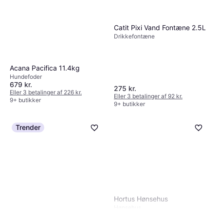
Catit Pixi Vand Fontæne 2.5L
Drikkefontæne
Acana Pacifica 11.4kg
Hundefoder
679 kr.
275 kr.
Eller 3 betalinger af 226 kr.
Eller 3 betalinger af 92 kr.
9+ butikker
9+ butikker
Trender
Hortus Hønsehus
Hønsehus