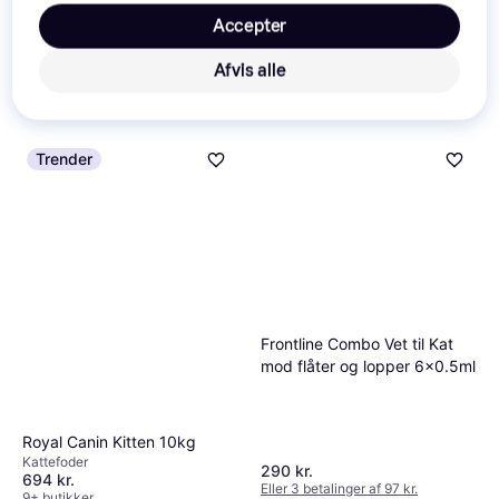
Kitten 4kg
Kattefoder
Accepter
Ryom Mejsekasse med fast
tag 12x14x30cm
Afvis alle
405 kr.
Fuglehus
Eller 3 betalinger af 135 kr.
68 kr.
9+ butikker
9+ butikker
Trender
Frontline Combo Vet til Kat
mod flåter og lopper 6x0.5ml
Royal Canin Kitten 10kg
Kattefoder
290 kr.
694 kr.
Eller 3 betalinger af 97 kr.
9+ butikker