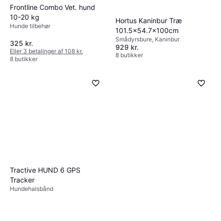
Frontline Combo Vet. hund
10-20 kg
Hortus Kaninbur Træ
Hunde tilbehør
101.5x54.7x100cm
Smådyrsbure, Kaninbur
325 kr.
929 kr.
Eller 3 betalinger af 108 kr.
8 butikker
8 butikker
Tractive HUND 6 GPS
Tracker
Hundehalsbånd