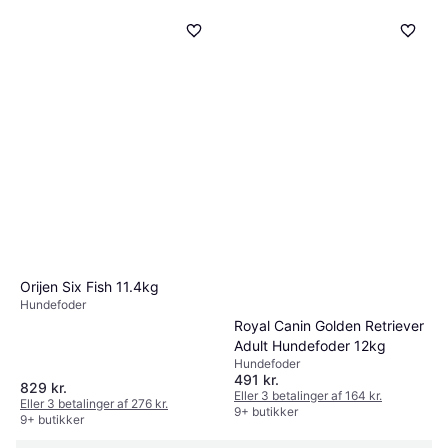
Frontline Homegard Spray
Hund pelspleje
115 kr.
Eller 3 betalinger af 38 kr.
9+ butikker
Orijen Six Fish 11.4kg
Hundefoder
Royal Canin Golden Retriever
Adult Hundefoder 12kg
Hundefoder
491 kr.
829 kr.
Eller 3 betalinger af 164 kr.
Eller 3 betalinger af 276 kr.
9+ butikker
9+ butikker