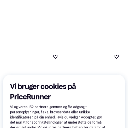
Vi bruger cookies på
PriceRunner
Vi og vores
152
partnere gemmer og får adgang til
Sureflap Lille Mikrochip
3
personoplysninger, f.eks. browserdata eller unikke
Kattelem
identifikatorer, på din enhed. Hvis du vælger Accepter, gør
Kattelem
det muligt for sporingsteknologier at understøtte de formål,
der er vist under »Vi og vores partnere behandler datafor at