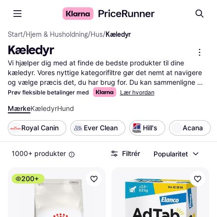
Start
/
Hjem & Husholdning
/
Hus
/
Kæledyr
Kæledyr
Vi hjælper dig med at finde de bedste produkter til dine 
kæledyr. Vores nyttige kategorifiltre gør det nemt at navigere 
og vælge præcis det, du har brug for. Du kan sammenligne 
priser på millioner af produkter, så du får mest værdi for 
Prøv fleksible betalinger med
Lær hvordan
pengene. Brug vores filtre til at sortere efter mærke, pris, og 
Mærke
Kæledyr
Hund
specifikationer, så du hurtigt finder det rette produkt til dit 
kæledyrs behov. På siden finder du alt det populære 
Royal Canin
Ever Clean
Hill's
Acana
hundefoder og kattefoder. Vi guider dig gennem hele 
processen og sikrer, at du træffer den rigtige beslutning. Med 
PriceRunner er det enkelt og overskueligt at finde alt til dine 
1000+ produkter
Filtrér
Popularitet
kæledyr.
Mere om kæledyr »
200+