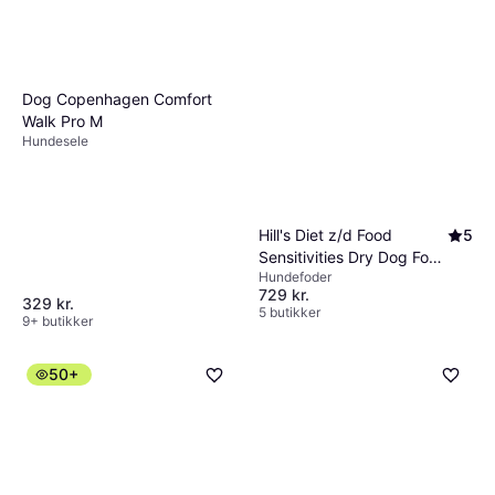
Dog Copenhagen Comfort
Walk Pro M
Hundesele
Hill's Diet z/d Food
5
Sensitivities Dry Dog Food
Hundefoder
10kg
729 kr.
329 kr.
5 butikker
9+ butikker
50+