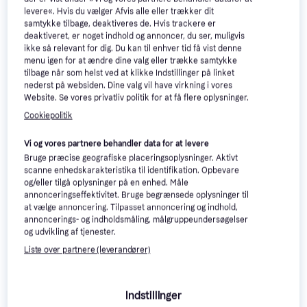
Intersand Classic Kattegrus
levere«. Hvis du vælger Afvis alle eller trækker dit
med babypudder duft 14 kg
samtykke tilbage, deaktiveres de. Hvis trackere er
Kattegrus
deaktiveret, er noget indhold og annoncer, du ser, muligvis
770 kr.
115 kr.
ikke så relevant for dig. Du kan til enhver tid få vist denne
Eller 3 betalinger af 257 kr.
9+ butikker
menu igen for at ændre dine valg eller trække samtykke
9+ butikker
tilbage når som helst ved at klikke Indstillinger på linket
nederst på websiden. Dine valg vil have virkning i vores
Trender
Trender
Website. Se vores privatliv politik for at få flere oplysninger.
Cookiepolitik
Vi og vores partnere behandler data for at levere
Bruge præcise geografiske placeringsoplysninger. Aktivt
scanne enhedskarakteristika til identifikation. Opbevare
og/eller tilgå oplysninger på en enhed. Måle
annonceringseffektivitet. Bruge begrænsede oplysninger til
at vælge annoncering. Tilpasset annoncering og indhold,
annoncerings- og indholdsmåling, målgruppeundersøgelser
og udvikling af tjenester.
Liste over partnere (leverandører)
Indstillinger
Royal Canin Maine Coon
4.8