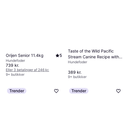
Taste of the Wild Pacific
Zoolac Propaste 60ml
Orijen Senior 11.4kg
5
Stream Canine Recipe with
Hunde tilbehør
Hundefoder
Hundefoder
Smoked Salmon 12.2kg
199 kr.
739 kr.
9+ butikker
Eller 3 betalinger af 246 kr.
389 kr.
9+ butikker
9+ butikker
Trender
Trender