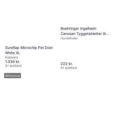
Boehringer Ingelheim
Canosan Tyggetabletter til
Hundefoder
Hunde 60stk
Sureflap Microchip Pet Door
White XL
Kattelem
1.030 kr.
222 kr.
9+ butikker
9+ butikker
Annonce