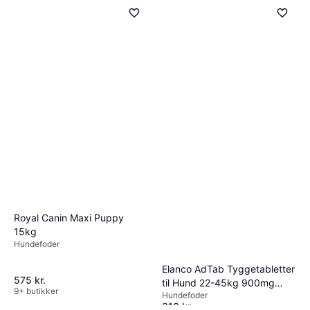
Royal Canin Maxi Puppy
15kg
Hundefoder
Elanco AdTab Tyggetabletter
575 kr.
til Hund 22-45kg 900mg
9+ butikker
Hundefoder
3stk
319 kr.