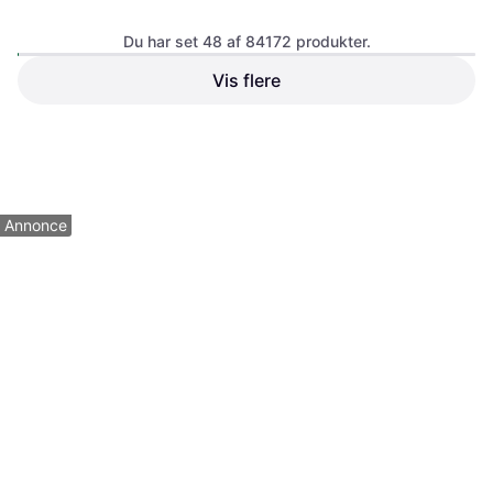
Du har set 48 af 84172 produkter.
Vis flere
Acana Adult Dog Recipe
11.4kg
Hundefoder
541 kr.
Eller 3 betalinger af 180 kr.
1.750 kr.
9+ butikker
8 butikker
1
2
3
...
783
...
1563
Annonce