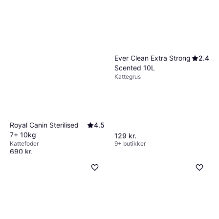
Ever Clean Extra Strong
2.4
Scented 10L
Kattegrus
Royal Canin Sterilised
4.5
7+ 10kg
129 kr.
Kattefoder
9+ butikker
690 kr.
Eller 3 betalinger af 230 kr.
9+ butikker