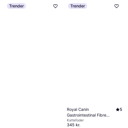
Eller 3 betalinger af 106 kr.
Trender
Trender
9+ butikker
Royal Canin
5
Gastrointestinal Fibre
Kattefoder
Response 4kg
345 kr.