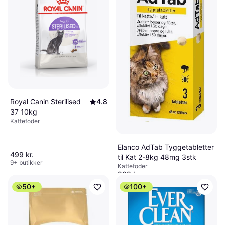
Royal Canin Sterilised
4.8
37 10kg
Kattefoder
Elanco AdTab Tyggetabletter
499 kr.
til Kat 2-8kg 48mg 3stk
9+ butikker
Kattefoder
269 kr.
9+ butikker
50+
100+