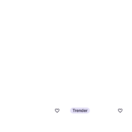
Eller 3 betalinger af 115 kr.
Hobby First No Mess Wildlife
9+ butikker
Fuglefoder
215 kr.
Eller 3 betalinger af 72 kr.
8 butikker
Trender