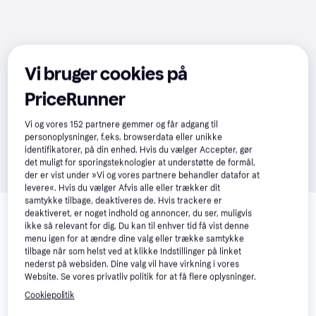
Vi bruger cookies på
PriceRunner
Vi og vores
152
partnere gemmer og får adgang til
personoplysninger, f.eks. browserdata eller unikke
identifikatorer, på din enhed. Hvis du vælger Accepter, gør
det muligt for sporingsteknologier at understøtte de formål,
der er vist under »Vi og vores partnere behandler datafor at
levere«. Hvis du vælger Afvis alle eller trækker dit
Relaterede produkter
samtykke tilbage, deaktiveres de. Hvis trackere er
deaktiveret, er noget indhold og annoncer, du ser, muligvis
Se vores forslag til andre produkter, der matcher dine 
ikke så relevant for dig. Du kan til enhver tid få vist denne
menu igen for at ændre dine valg eller trække samtykke
interesser.
Vis alle
tilbage når som helst ved at klikke Indstillinger på linket
nederst på websiden. Dine valg vil have virkning i vores
Website. Se vores privatliv politik for at få flere oplysninger.
Trender
-60 kr.
-25 kr.
Cookiepolitik