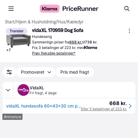
Start
/
Hjem & Husholdning
/
Hus
/
Kæledyr
vidaXL 170959 Dog Sofa
Trender
Hundeseng
Sammenlign priser fra
668 kr.
til
738 kr.
Fra 3 betalinger af 223 kr. med
+
7
Prøv fleksible betalinger*
Promoveret
Pris med fragt
VidaXL
Fri fragt
,
4 dage
668 kr.
vidaXL hundesofa 60x43x30 cm plys og kunstlæder brun
Eller 3 betalinger af 223 kr.
Annonce