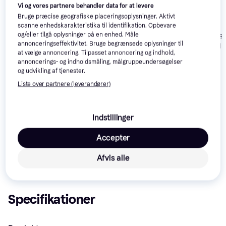
Vi og vores partnere behandler data for at levere
Bruge præcise geografiske placeringsoplysninger. Aktivt
scanne enhedskarakteristika til identifikation. Opbevare
Trixie Mimi
og/eller tilgå oplysninger på en enhed. Måle
Trixie de Luxe
annonceringseffektivitet. Bruge begrænsede oplysninger til
Trixie Kaline Cuddly
hængekøje til r
at vælge annoncering. Tilpasset annoncering og indhold,
Cave
- Plys, indstillel
annoncerings- og indholdsmåling, målgruppeundersøgelser
149 kr.
180 kr.
75 kr.
og udvikling af tjenester.
Liste over partnere (leverandører)
Læs om produktet
Laveste pris for 
vidaXL 170959 Dog Sofa
 er 
668 kr.
. 
Indstillinger
Det er den bedste pris lige nu hos 1 butik.
Accepter
Sammenlign:
vidaXL Kæledyr
Afvis alle
Specifikationer