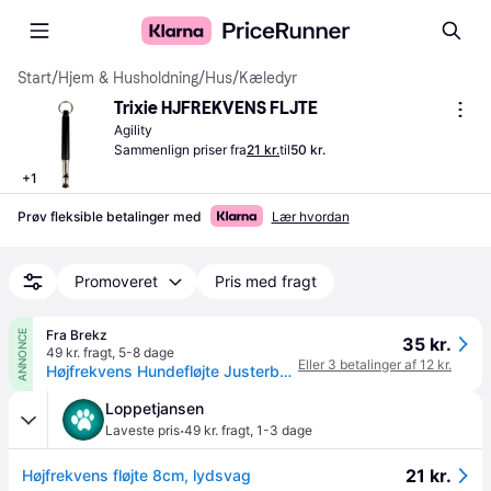
Start
/
Hjem & Husholdning
/
Hus
/
Kæledyr
Trixie HJFREKVENS FLJTE
Agility
Sammenlign priser fra
21 kr.
til
50 kr.
+
1
Prøv fleksible betalinger med
Lær hvordan
Promoveret
Pris med fragt
Fra Brekz
ANNONCE
35 kr.
49 kr. fragt
,
5-8 dage
Eller 3 betalinger af 12 kr.
Højfrekvens Hundefløjte Justerbar Stor
Loppetjansen
·
Laveste pris
49 kr. fragt
,
1-3 dage
21 kr.
Højfrekvens fløjte 8cm, lydsvag