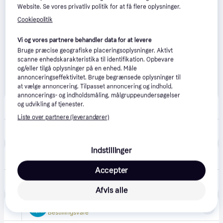
Website. Se vores privatliv politik for at få flere oplysninger.
Cookiepolitik
Vi og vores partnere behandler data for at levere
Bruge præcise geografiske placeringsoplysninger. Aktivt
scanne enhedskarakteristika til identifikation. Opbevare
og/eller tilgå oplysninger på en enhed. Måle
annonceringseffektivitet. Bruge begrænsede oplysninger til
at vælge annoncering. Tilpasset annoncering og indhold,
annoncerings- og indholdsmåling, målgruppeundersøgelser
MyPets.dk
og udvikling af tjenester.
39 kr. fragt
,
1-3 dage
Liste over partnere (leverandører)
50 kr.
Lydløs fløjte med frekvensbeskyttelse
Indstillinger
Proshop.dk
4.7
(1280)
Bestillingsvare
Accepter
29 kr.
Trixie Flute With High Frequencyv 8 cm Black
Eller 3 betalinger af 10 kr.
Afvis alle
avXperten
4.8
(423)
Bestillingsvare