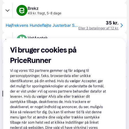
Brekz
49 kr. fragt
,
5-8 dage
35 kr.
Højfrekvens Hundefløjte Justerbar Stor
Eller 3 betalinger af 12 kr.
VetApotek
59 kr. fragt
Vi bruger cookies på
34 kr.
Supersonisk fløjte Trixie 8 cm
PriceRunner
Frishop.dk
5.0
(1)
Vi og vores
152
partnere gemmer og får adgang til
65 kr. fragt
,
1-2 dage
personoplysninger, f.eks. browserdata eller unikke
identifikatorer, på din enhed. Hvis du vælger Accepter, gør
38 kr.
Supersonisk hundefløjte 8 cm.
det muligt for sporingsteknologier at understøtte de formål,
der er vist under »Vi og vores partnere behandler datafor at
Annonce
levere«. Hvis du vælger Afvis alle eller trækker dit
samtykke tilbage, deaktiveres de. Hvis trackere er
deaktiveret, er noget indhold og annoncer, du ser, muligvis
ikke så relevant for dig. Du kan til enhver tid få vist denne
menu igen for at ændre dine valg eller trække samtykke
tilbage når som helst ved at klikke Indstillinger på linket
nederst på websiden. Dine valg vil have virkning i vores