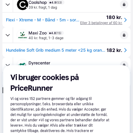
Coolshop
4.9
(53)
39 kr. fragt
,
1 dag
180 kr.
Flexi - Xtreme - M - Bånd - 5m - sort/Orange - Max 35Kg - Klar til levering - Prismatch
Eller 3 betalinger af 60 kr.
Maxi Zoo
4.8
(15)
40 kr. fragt
,
1-3 dage
182 kr.
Hundeline Soft Grib medium 5 meter <25 kg orange
Dyrecenter
39 kr. fragt
Vi bruger cookies på
188 kr.
35kg hund 5m Flexi Extreme orange - M
PriceRunner
Annonce
Vi og vores
152
partnere gemmer og får adgang til
personoplysninger, f.eks. browserdata eller unikke
identifikatorer, på din enhed. Hvis du vælger Accepter, gør
det muligt for sporingsteknologier at understøtte de formål,
der er vist under »Vi og vores partnere behandler datafor at
levere«. Hvis du vælger Afvis alle eller trækker dit
samtykke tilbage, deaktiveres de. Hvis trackere er