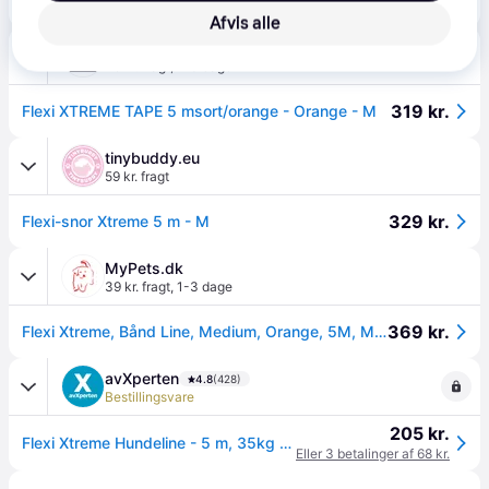
299 kr.
Flexi Xtreme rulleline - bånd - Medium 5 meter - hunde op til 35 kg. / Orange
Afvis alle
Foder & Fritid
49 kr. fragt
,
1-3 dage
319 kr.
Flexi XTREME TAPE 5 msort/orange - Orange - M
tinybuddy.eu
59 kr. fragt
329 kr.
Flexi-snor Xtreme 5 m - M
MyPets.dk
39 kr. fragt
,
1-3 dage
369 kr.
Flexi Xtreme, Bånd Line, Medium, Orange, 5M, Max 35kg
avXperten
4.8
(428)
Bestillingsvare
205 kr.
Flexi Xtreme Hundeline - 5 m, 35kg - Orange
Eller 3 betalinger af 68 kr.