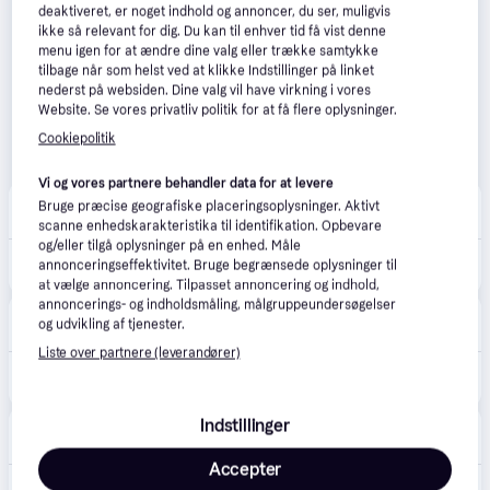
deaktiveret, er noget indhold og annoncer, du ser, muligvis
ikke så relevant for dig. Du kan til enhver tid få vist denne
menu igen for at ændre dine valg eller trække samtykke
tilbage når som helst ved at klikke Indstillinger på linket
nederst på websiden. Dine valg vil have virkning i vores
Website. Se vores privatliv politik for at få flere oplysninger.
Cookiepolitik
Vi og vores partnere behandler data for at levere
Zooplus
Bruge præcise geografiske placeringsoplysninger. Aktivt
29 kr. fragt
,
2-4 dage
scanne enhedskarakteristika til identifikation. Opbevare
og/eller tilgå oplysninger på en enhed. Måle
223 kr.
flexi Xtreme båndline orange, 5 m - M: op til 35 kg
annonceringseffektivitet. Bruge begrænsede oplysninger til
Eller 3 betalinger af 74 kr.
at vælge annoncering. Tilpasset annoncering og indhold,
annoncerings- og indholdsmåling, målgruppeundersøgelser
Brekz
og udvikling af tjenester.
49 kr. fragt
,
5-8 dage
Liste over partnere (leverandører)
267 kr.
Flexi XTREME Orange M Tape rulleline 5 meter Pr. stk.
Eller 3 betalinger af 89 kr.
Indstillinger
Fjeldgaard Shop
29 kr. fragt
,
1-3 dage
Accepter