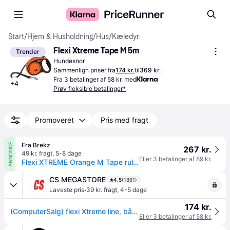
Start
/
Hjem & Husholdning
/
Hus
/
Kæledyr
Flexi Xtreme Tape M 5m
Trender
Hundesnor
Sammenlign priser fra
174 kr.
til
369 kr.
Fra 3 betalinger af 58 kr. med
+
4
Prøv fleksible betalinger*
Promoveret
Pris med fragt
Fra Brekz
ANNONCE
267 kr.
49 kr. fragt
,
5-8 dage
Eller 3 betalinger af 89 kr.
Flexi XTREME Orange M Tape rulleline 5 meter Pr. stk.
CS MEGASTORE
4.5
(1861)
·
Laveste pris
39 kr. fragt
,
4-5 dage
174 kr.
(ComputerSalg) flexi Xtreme line, bånd, M: 5m < 35 kg, orange
Eller 3 betalinger af 58 kr.