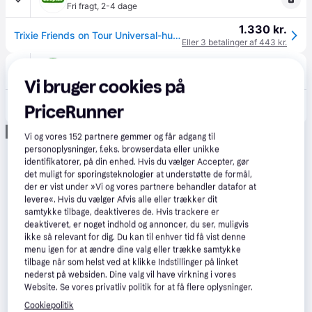
Fri fragt
,
2-4 dage
1.330 kr.
Trixie Friends on Tour Universal-hundegitter - B 94-114 × H 69 cm
Eller 3 betalinger af 443 kr.
Brekz
Fri fragt
,
5-8 dage
Vi bruger cookies på
2.156 kr.
Universelt hundegitter til bilen Pr. stk.
PriceRunner
Eller 3 betalinger af 719 kr.
Annonce
Vi og vores
152
partnere gemmer og får adgang til
personoplysninger, f.eks. browserdata eller unikke
identifikatorer, på din enhed. Hvis du vælger Accepter, gør
det muligt for sporingsteknologier at understøtte de formål,
der er vist under »Vi og vores partnere behandler datafor at
levere«. Hvis du vælger Afvis alle eller trækker dit
samtykke tilbage, deaktiveres de. Hvis trackere er
deaktiveret, er noget indhold og annoncer, du ser, muligvis
ikke så relevant for dig. Du kan til enhver tid få vist denne
menu igen for at ændre dine valg eller trække samtykke
tilbage når som helst ved at klikke Indstillinger på linket
nederst på websiden. Dine valg vil have virkning i vores
Website. Se vores privatliv politik for at få flere oplysninger.
Cookiepolitik