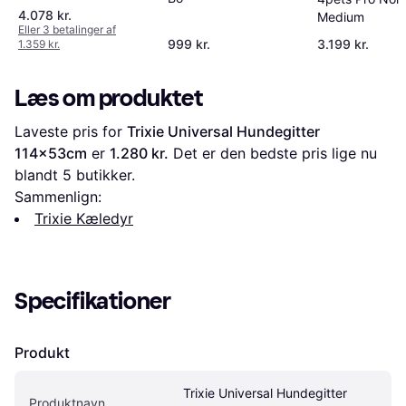
66×81.5×93.5cm
4.078 kr.
Medium
66x93.5cm
Eller 3 betalinger af
999 kr.
3.199 kr.
1.359 kr.
Læs om produktet
Laveste pris for 
Trixie Universal Hundegitter 
114x53cm
 er 
1.280 kr.
 Det er den bedste pris lige nu 
blandt 
5
 butikker.
Sammenlign:
Trixie Kæledyr
Specifikationer
Produkt
Trixie Universal Hundegitter 
Produktnavn