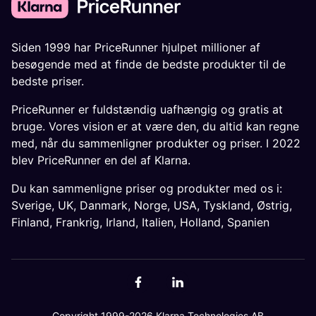
Siden 1999 har PriceRunner hjulpet millioner af
besøgende med at finde de bedste produkter til de
bedste priser.
PriceRunner er fuldstændig uafhængig og gratis at
bruge. Vores vision er at være den, du altid kan regne
med, når du sammenligner produkter og priser. I 2022
blev PriceRunner en del af Klarna.
Du kan sammenligne priser og produkter med os i:
Sverige
,
UK
,
Danmark
,
Norge
,
USA
,
Tyskland
,
Østrig
,
Finland
,
Frankrig
,
Irland
,
Italien
,
Holland
,
Spanien
Copyright 1999-2026 Klarna Technologies AB