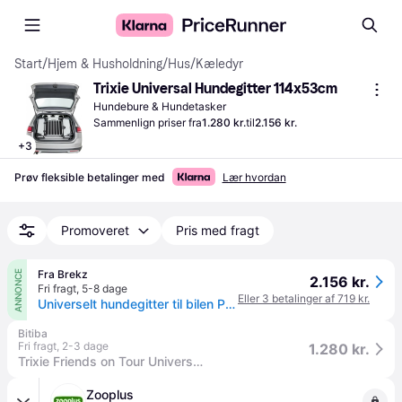
Start
/
Hjem & Husholdning
/
Hus
/
Kæledyr
Trixie Universal Hundegitter 114x53cm
Hundebure & Hundetasker
Sammenlign priser fra
1.280 kr.
til
2.156 kr.
+
3
Prøv fleksible betalinger med
Lær hvordan
Promoveret
Pris med fragt
Fra Brekz
ANNONCE
2.156 kr.
Fri fragt
,
5-8 dage
Eller 3 betalinger af 719 kr.
Universelt hundegitter til bilen Pr. stk.
Bitiba
Fri fragt
,
2-3 dage
1.280 kr.
Trixie Friends on Tour Universal-hundegitter - B 94-114 cm × H 69 cm
Zooplus