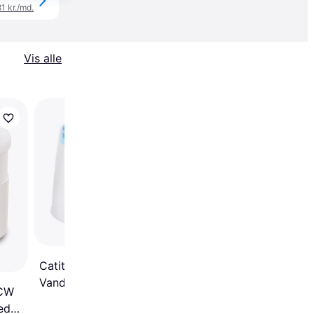
81 kr./md.
Vis alle
Drinkwell Original Pet
Water Fountain Extra F
Catit Udskiftningsfilter til
Vandfontæne 3 pcs
1CW
edyr