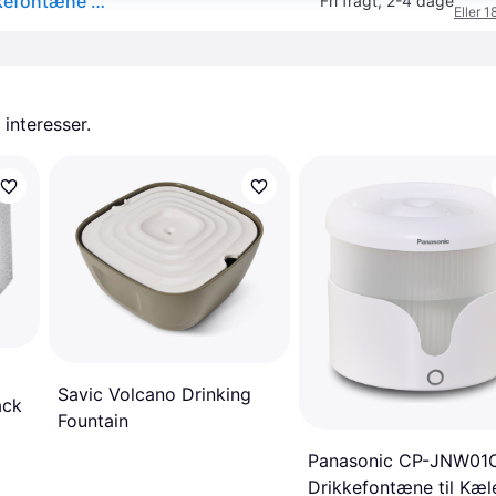
PetSafe® Drinkwell® Platinum drikkefontæne - Drikkefontæne 5 L
Fri fragt
,
2-4 dage
Eller 1
 interesser.
Savic Volcano Drinking
ack
Fountain
Panasonic CP-JNW0
Drikkefontæne til Kæl