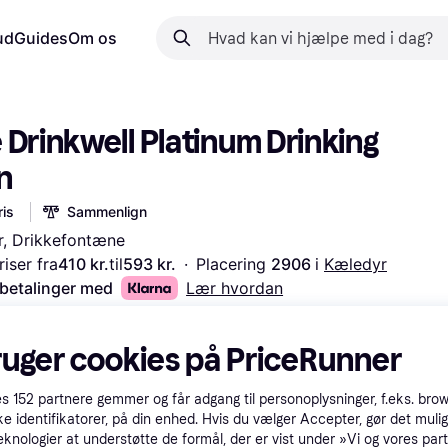
ud
Guides
Om os
 Drinkwell Platinum Drinking 
n
is
Sammenlign
r, Drikkefontæne
iser fra
410 kr.
til
593 kr.
·
Placering 
2906 
i 
Kæledyr
 betalinger med
Lær hvordan
ruger cookies på PriceRunner
es
152
partnere gemmer og får adgang til personoplysninger, f.eks. bro
ke identifikatorer, på din enhed. Hvis du vælger Accepter, gør det mulig
eknologier at understøtte de formål, der er vist under »Vi og vores par