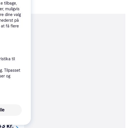
e tilbage,
r, muligvis
re dine valg
 nederst på
 at få flere
moveret
98 kr.
stika til
10 kr.
. Tilpasset
ser og
8 kr.
lle
øbsgaranti
3 kr.