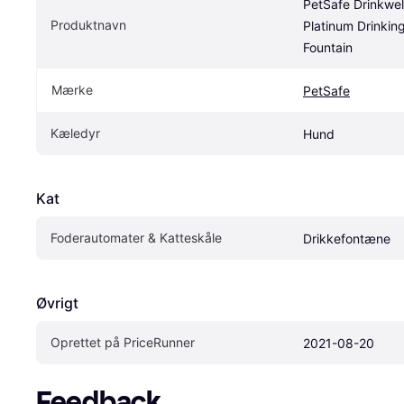
PetSafe Drinkwell
Produktnavn
Platinum Drinking
Fountain
Mærke
PetSafe
Kæledyr
Hund
Kat
Foderautomater & Katteskåle
Drikkefontæne 
Øvrigt
Oprettet på PriceRunner
2021-08-20
Feedback