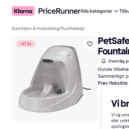
Alle kategorier
Tilb
Start
/
Hjem & Husholdning
/
Hus
/
Kæledyr
PetSafe
-47 kr.
Fountai
Overvåg pr
Hunde tilbehø
Sammenlign pr
Prøv fleksible
Vi b
Vi og vor
eller unik
sporingst