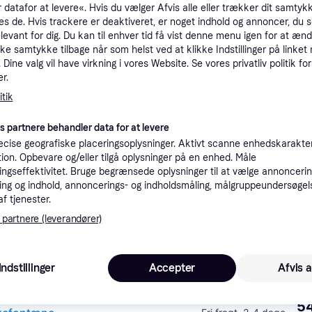
 datafor at levere«. Hvis du vælger Afvis alle eller trækker dit samtykk
tioner
es de. Hvis trackere er deaktiveret, er noget indhold og annoncer, du se
elevant for dig. Du kan til enhver tid få vist denne menu igen for at ænd
kke samtykke tilbage når som helst ved at klikke Indstillinger på linket
Dine valg vil have virkning i vores Website. Se vores privatliv politik for
Pro
r.
tik
4
Fri fragt
es partnere behandler data for at levere
cise geografiske placeringsoplysninger. Aktivt scanne enhedskarakteri
4
Fri fragt
,
2-3 dage
ation. Opbevare og/eller tilgå oplysninger på en enhed. Måle
ngseffektivitet. Bruge begrænsede oplysninger til at vælge annoncering
ng og indhold, annoncerings- og indholdsmåling, målgruppeundersøgel
af tjenester.
 partnere (leverandører)
49
Fri fragt
Indstillinger
Accepter
Afvis a
K
54