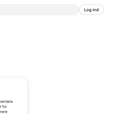
Log ind
Annonce
Annonce
wserdata
t for
tnere