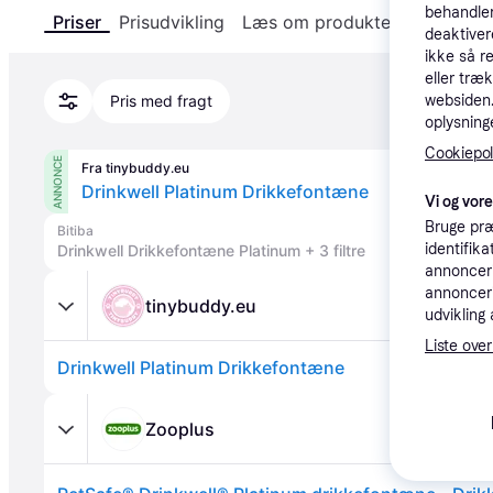
behandler
Priser
Prisudvikling
Læs om produktet
Specifika
deaktiver
ikke så r
eller træ
websiden. 
Pris med fragt
oplysninge
Cookiepoli
ANNONCE
Fra tinybuddy.eu
Drinkwell Platinum Drikkefontæne
Vi og vor
Bruge præ
Bitiba
identifik
Drinkwell Drikkefontæne Platinum + 3 filtre
annonceri
annonceri
tinybuddy.eu
udvikling 
Liste over
Drinkwell Platinum Drikkefontæne
Zooplus