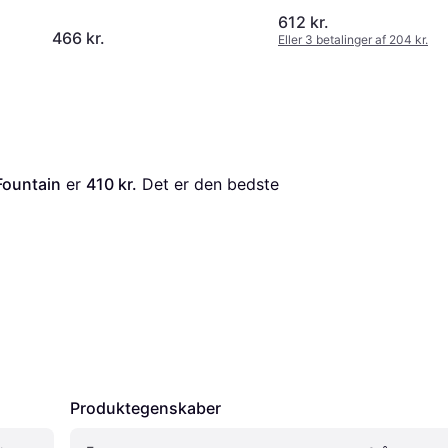
1.9L
612 kr.
466 kr.
Eller 3 betalinger af 204 kr.
Fountain
 er 
410 kr.
 Det er den bedste 
Produktegenskaber