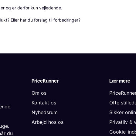
r og er derfor kun vejledende. 

? Eller har du forslag til forbedringer? 
PriceRunner
Lær mere
Om os
PriceRunne
Kontakt os
Ofte stille
gende
Nyhedsrum
Sikker onli
Arbejd hos os
Privatliv & 
uge.
Cookie-inds
når du