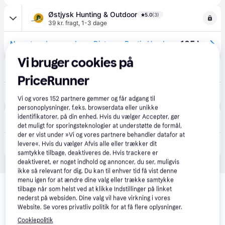
Østjysk Hunting & Outdoor
5.0
(3)
39 kr. fragt
,
1-3 dage
105 kr.
Non-stop dogwear Long Distance Bootie Hundesko Blue M
Vi bruger cookies på
Outnorth
39 kr. fragt
,
1-3 dage
PriceRunner
109 kr.
Non-stop Dogwear Long Distance Booties 4-pack (2021) Blue, M
Vi og vores
152
partnere gemmer og får adgang til
personoplysninger, f.eks. browserdata eller unikke
tinybuddy.eu
identifikatorer, på din enhed. Hvis du vælger Accepter, gør
·
Laveste pris
59 kr. fragt
det muligt for sporingsteknologier at understøtte de formål,
der er vist under »Vi og vores partnere behandler datafor at
99 kr.
levere«. Hvis du vælger Afvis alle eller trækker dit
Langdistance-støvle 4-pak - M
samtykke tilbage, deaktiveres de. Hvis trackere er
deaktiveret, er noget indhold og annoncer, du ser, muligvis
ikke så relevant for dig. Du kan til enhver tid få vist denne
Relaterede produkter
menu igen for at ændre dine valg eller trække samtykke
tilbage når som helst ved at klikke Indstillinger på linket
Se vores forslag til andre produkter, der matcher dine 
nederst på websiden. Dine valg vil have virkning i vores
interesser.
Vis alle
Website. Se vores privatliv politik for at få flere oplysninger.
Cookiepolitik