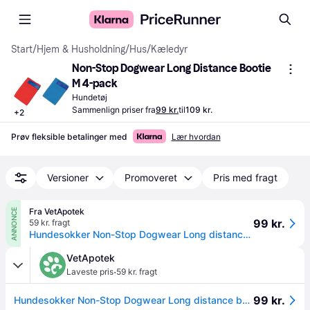
Start
/
Hjem & Husholdning
/
Hus
/
Kæledyr
Non-Stop Dogwear Long Distance Bootie 
M 4-pack
Hundetøj
Sammenlign priser fra
99 kr.
til
109 kr.
+
2
Prøv fleksible betalinger med
Lær hvordan
Versioner
Promoveret
Pris med fragt
Fra VetApotek
ANNONCE
99 kr.
59 kr. fragt
Hundesokker Non-Stop Dogwear Long distance bootie Blue 4xM
VetApotek
·
Laveste pris
59 kr. fragt
99 kr.
Hundesokker Non-Stop Dogwear Long distance bootie Blue 4xM