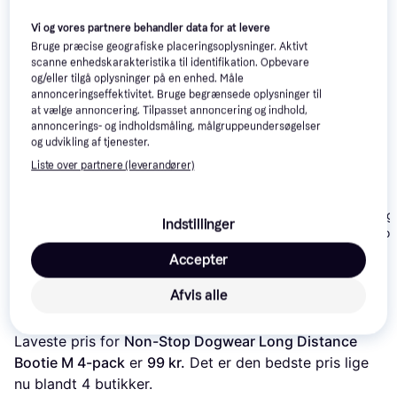
Trender
Trender
Trender
Vi og vores partnere behandler data for at levere
Bruge præcise geografiske placeringsoplysninger. Aktivt
scanne enhedskarakteristika til identifikation. Opbevare
og/eller tilgå oplysninger på en enhed. Måle
annonceringseffektivitet. Bruge begrænsede oplysninger til
Ezydog Life Jacket S
at vælge annoncering. Tilpasset annoncering og indhold,
annoncerings- og indholdsmåling, målgruppeundersøgelser
og udvikling af tjenester.
Liste over partnere (leverandører)
Non-Stop Dogwear
Protector Bootie M 4-
pack
Non-Stop Dog
Indstillinger
Protector Boot
259 kr.
Hundesko XS
219 kr.
219 kr.
Eller 3 betalinger af 86 kr.
Accepter
Black/Orange
Afvis alle
Læs om produktet
Laveste pris for 
Non-Stop Dogwear Long Distance 
Bootie M 4-pack
 er 
99 kr.
 Det er den bedste pris lige 
nu blandt 
4
 butikker.