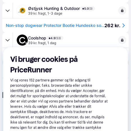
Østjysk Hunting & Outdoor
5.0
(3)
39 kr. fragt
,
1-3 dage
262 kr.
Non-stop dogwear Protector Bootie Hundesko sort XL
Coolshop
4.9
(53)
39 kr. fragt
,
1 dag
270 kr.
Non-Stop - Sikkerhedssko - XL - 4stk - Klar til levering
Vi bruger cookies på
Eller 3 betalinger af 90 kr.
PriceRunner
Maxi Zoo
4.8
(15)
40 kr. fragt
,
1-3 dage
Vi og vores
152
partnere gemmer og får adgang til
270 kr.
Sikkerhedssko 4 stk
personoplysninger, f.eks. browserdata eller unikke
identifikatorer, på din enhed. Hvis du vælger Accepter, gør
Annonce
det muligt for sporingsteknologier at understøtte de formål,
der er vist under »Vi og vores partnere behandler datafor at
levere«. Hvis du vælger Afvis alle eller trækker dit
samtykke tilbage, deaktiveres de. Hvis trackere er
deaktiveret, er noget indhold og annoncer, du ser, muligvis
ikke så relevant for dig. Du kan til enhver tid få vist denne
menu igen for at ændre dine valg eller trække samtykke