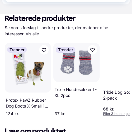
Relaterede produkter
Se vores forslag til andre produkter, der matcher dine 
interesser.
Vis alle
Trender
Trender
Trixie Hundesokker L-
Trixie Dog Soc
XL 2pcs
2-pack
Protex PawZ Rubber
Dog Boots X-Small 12-
68 kr.
pack
134 kr.
37 kr.
Eller 3 betalinger 
Læs om produktet