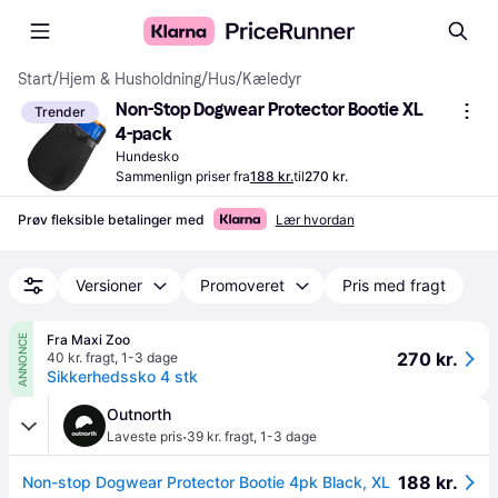
Start
/
Hjem & Husholdning
/
Hus
/
Kæledyr
Non-Stop Dogwear Protector Bootie XL 
Trender
4-pack
Hundesko
Sammenlign priser fra
188 kr.
til
270 kr.
Prøv fleksible betalinger med
Lær hvordan
Versioner
Promoveret
Pris med fragt
Fra Maxi Zoo
ANNONCE
270 kr.
40 kr. fragt
,
1-3 dage
Sikkerhedssko 4 stk
Outnorth
·
Laveste pris
39 kr. fragt
,
1-3 dage
188 kr.
Non-stop Dogwear Protector Bootie 4pk Black, XL