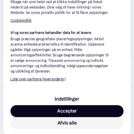
tilbage når som helst ved at klikke Indstillinger på linket
nederst på websiden. Dine valg vil have virkning i vores
Website. Se vores privatliv politik for at få flere oplysninger.
Cookiepolitik
Vi og vores partnere behandler data for at levere
Bruge præcise geografiske placeringsoplysninger. Aktivt
scanne enhedskarakteristika til identifikation. Opbevare
og/eller tilgå oplysninger på en enhed. Måle
annonceringseffektivitet. Bruge begrænsede oplysninger til
at vælge annoncering. Tilpasset annoncering og indhold,
avXperten
4.8
(428)
annoncerings- og indholdsmåling, målgruppeundersøgelser
49 kr. fragt
,
2-4 dage
og udvikling af tjenester.
265 kr.
Non-Stop Sikkerhedssko til Hunde - Størrelse XL - 4 stk.
Liste over partnere (leverandører)
Eller 3 betalinger af 88 kr.
VetApotek
Bestillingsvare
Indstillinger
229 kr.
Hundesokker Non-Stop Dogwear Protector bootie Black/orange 4xXL
Accepter
Afvis alle
Produktet fås også hos 
1
butik
, som ikke er betalende 
Vis alle
kunde i denne kategori.