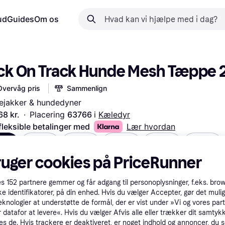
ud
Guides
Om os
ck On Track Hunde Mesh Tæppe 
Overvåg pris
Sammenlign
ejakker & hundedyner
68 kr.
·
Placering 
63766 
i 
Kæledyr
fleksible betalinger med
Lær hvordan
cm
23cm
27cm
29cm
34cm
37cm
 kr.
468 kr.
468 kr.
468 kr.
468 kr.
468 kr.
ruger cookies på PriceRunner
es
152
partnere gemmer og får adgang til personoplysninger, f.eks. bro
ke identifikatorer, på din enhed. Hvis du vælger Accepter, gør det mulig
eknologier at understøtte de formål, der er vist under »Vi og vores par
 datafor at levere«. Hvis du vælger Afvis alle eller trækker dit samtykk
es de. Hvis trackere er deaktiveret, er noget indhold og annoncer, du se