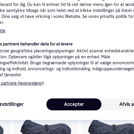
elevant for dig. Du kan til enhver tid få vist denne menu igen for at ænd
tioner
kke samtykke tilbage når som helst ved at klikke Indstillinger på linket
Dine valg vil have virkning i vores Website. Se vores privatliv politik for
r.
Pro
tik
es partnere behandler data for at levere
cise geografiske placeringsoplysninger. Aktivt scanne enhedskarakteri
ation. Opbevare og/eller tilgå oplysninger på en enhed. Måle
ngseffektivitet. Bruge begrænsede oplysninger til at vælge annoncering
46
39 kr. fragt
,
5-10 dage
ng og indhold, annoncerings- og indholdsmåling, målgruppeundersøgel
af tjenester.
 partnere (leverandører)
 interesser.
Indstillinger
Accepter
Afvis a