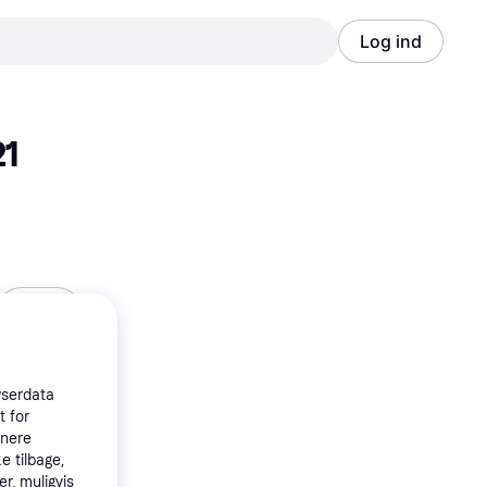
Log ind
Annonce
Annonce
21
43cm
548 kr.
wserdata
t for
tnere
e tilbage,
r, muligvis