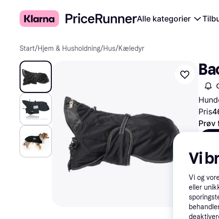
Alle kategorier
Tilb
Start
/
Hjem & Husholdning
/
Hus
/
Kæledyr
Ba
Hund
Pris
4
Prøv 
21
468
Vi b
Vi og vor
eller unik
sporingst
behandler
deaktiver