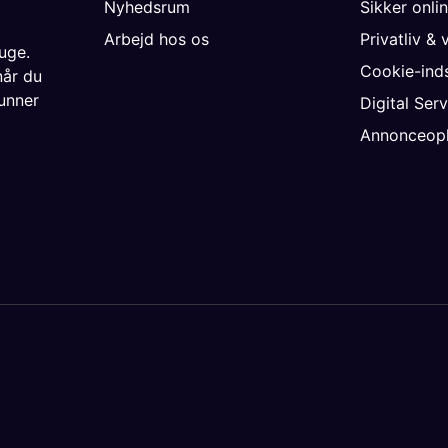
Nyhedsrum
Sikker onli
Arbejd hos os
Privatliv & 
uge.
Cookie-inds
når du
unner
Digital Ser
Annonceopl