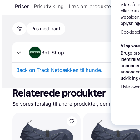
ikke så r
Priser
Prisudvikling
Læs om produktet
Specifika
eller træ
websiden. 
oplysninge
Pris med fragt
Cookiepoli
Vi og vor
Bot-Shop
Bruge præ
identifik
annonceri
Back on Track Netdækken til hunde.
annonceri
udvikling 
Annonce
Liste over
Relaterede produkter
Se vores forslag til andre produkter, der matcher dine