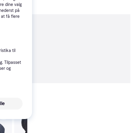
re dine valg
 nederst på
 at få flere
moveret
stika til
. Tilpasset
8 kr.
ser og
Vis alle
lle
Trender
Non-Stop Dogwear W