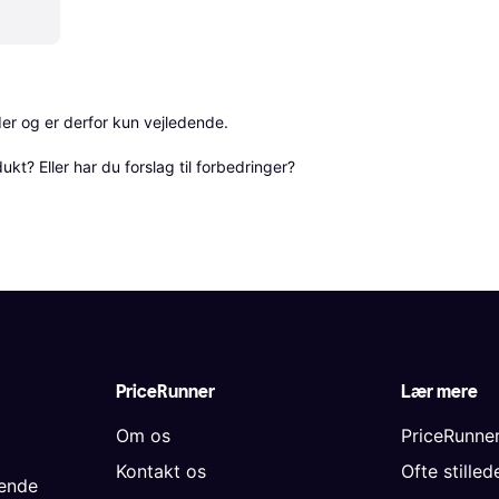
r og er derfor kun vejledende. 

? Eller har du forslag til forbedringer? 
PriceRunner
Lær mere
Om os
PriceRunne
Kontakt os
Ofte stille
gende