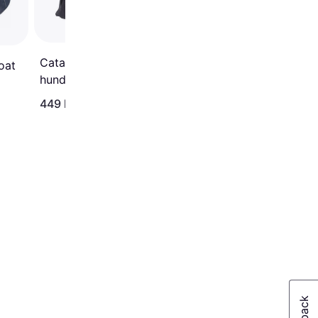
Jacket 55cm
Catago FIR-Tech
oat
hundedækken
449 kr.
587 kr.