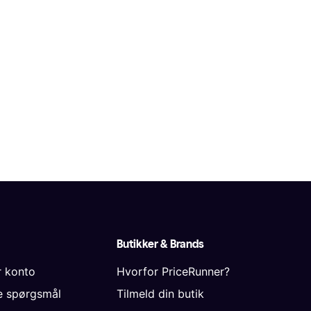
Butikker & Brands
r konto
Hvorfor PriceRunner?
de spørgsmål
Tilmeld din butik