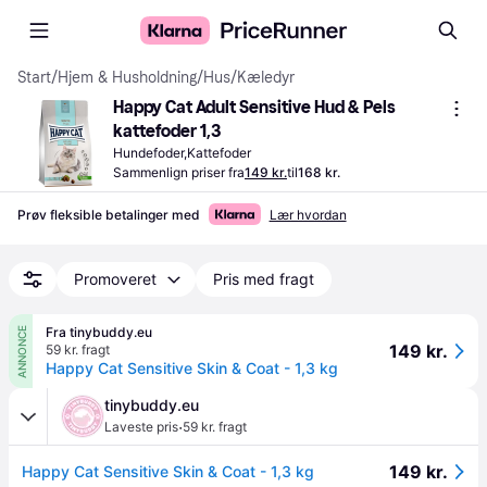
Start
/
Hjem & Husholdning
/
Hus
/
Kæledyr
Happy Cat Adult Sensitive Hud & Pels 
kattefoder 1,3
Hundefoder,Kattefoder
Sammenlign priser fra
149 kr.
til
168 kr.
Prøv fleksible betalinger med
Lær hvordan
Promoveret
Pris med fragt
Fra tinybuddy.eu
ANNONCE
149 kr.
59 kr. fragt
Happy Cat Sensitive Skin & Coat - 1,3 kg
tinybuddy.eu
·
Laveste pris
59 kr. fragt
149 kr.
Happy Cat Sensitive Skin & Coat - 1,3 kg