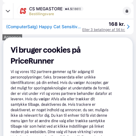
CS MEGASTORE
4.5
(1861)
Bestillingsvare
168 kr.
(ComputerSalg) Happy Cat Sensitive Skin & Coat, Voksen, Enhver race, Kylling, Laks, 1.3 kg
Eller 3 betalinger af 56 kr.
Annonce
Vi bruger cookies på
PriceRunner
Vi og vores
152
partnere gemmer og får adgang til
personoplysninger, f.eks. browserdata eller unikke
identifikatorer, på din enhed. Hvis du vælger Accepter, gør
det muligt for sporingsteknologier at understøtte de formål,
der er vist under »Vi og vores partnere behandler datafor at
levere«. Hvis du vælger Afvis alle eller trækker dit
samtykke tilbage, deaktiveres de. Hvis trackere er
deaktiveret, er noget indhold og annoncer, du ser, muligvis
ikke så relevant for dig. Du kan til enhver tid få vist denne
menu igen for at ændre dine valg eller trække samtykke
tilbage når som helst ved at klikke Indstillinger på linket
nederst på websiden. Dine valg vil have virkning i vores