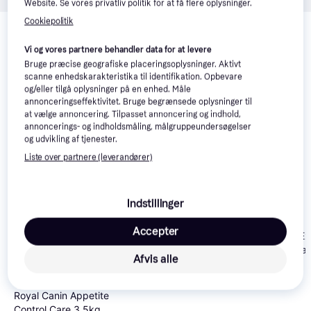
Website. Se vores privatliv politik for at få flere oplysninger.
Relaterede produkter
Cookiepolitik
Se vores forslag til andre produkter, der matcher dine 
Vi og vores partnere behandler data for at levere
interesser.
Vis alle
Bruge præcise geografiske placeringsoplysninger. Aktivt
scanne enhedskarakteristika til identifikation. Opbevare
og/eller tilgå oplysninger på en enhed. Måle
Trender
Trender
annonceringseffektivitet. Bruge begrænsede oplysninger til
at vælge annoncering. Tilpasset annoncering og indhold,
annoncerings- og indholdsmåling, målgruppeundersøgelser
og udvikling af tjenester.
Liste over partnere (leverandører)
IAMS Cat Adult Land
Indstillinger
collection in Gravy
12x85g
Accepter
Royal Canin Ex
Diet Dental ka
Afvis alle
2 3kg
Royal Canin Appetite
Control Care 3.5kg