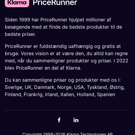
Siden 1999 har PriceRunner hjulpet millioner af
besøgende med at finde de bedste produkter til de
bedste priser.
PriceRunner er fuldstændig uafhængig og gratis at
bruge. Vores vision er at være den, du altid kan regne
med, når du sammenligner produkter og priser. I 2022
blev PriceRunner en del af Klarna.
Du kan sammenligne priser og produkter med os i:
Sverige
,
UK
,
Danmark
,
Norge
,
USA
,
Tyskland
,
Østrig
,
Finland
,
Frankrig
,
Irland
,
Italien
,
Holland
,
Spanien
Copyright 1999-2026 Klarna Technologies AB