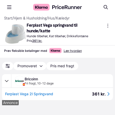
Start
/
Hjem & Husholdning
/
Hus
/
Kæledyr
Ferplast Vega springvand til 
hunde/katte
Hunde tilbehør, Kat tilbehør, Drikkefontæne
Pris
361 kr.
Prøv fleksible betalinger med
Lær hvordan
Promoveret
Pris med fragt
Bricoinn
Fri fragt
,
10-12 dage
361 kr.
Ferplast Vega 2l Springvand
Annonce