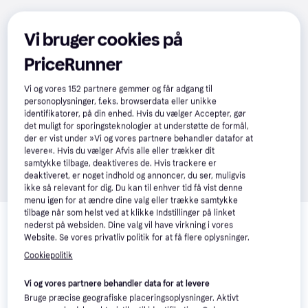
Vi bruger cookies på
PriceRunner
Vi og vores
152
partnere gemmer og får adgang til
personoplysninger, f.eks. browserdata eller unikke
identifikatorer, på din enhed. Hvis du vælger Accepter, gør
det muligt for sporingsteknologier at understøtte de formål,
der er vist under »Vi og vores partnere behandler datafor at
levere«. Hvis du vælger Afvis alle eller trækker dit
samtykke tilbage, deaktiveres de. Hvis trackere er
deaktiveret, er noget indhold og annoncer, du ser, muligvis
ikke så relevant for dig. Du kan til enhver tid få vist denne
menu igen for at ændre dine valg eller trække samtykke
Relaterede produkter
tilbage når som helst ved at klikke Indstillinger på linket
nederst på websiden. Dine valg vil have virkning i vores
Se vores forslag til andre produkter, der matcher dine 
Website. Se vores privatliv politik for at få flere oplysninger.
interesser.
Vis alle
Cookiepolitik
Vi og vores partnere behandler data for at levere
Trender
-8 kr.
Bruge præcise geografiske placeringsoplysninger. Aktivt