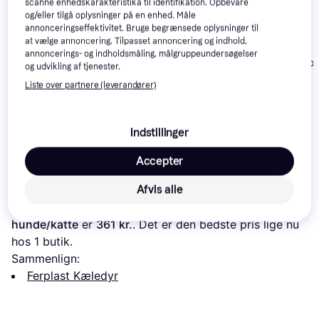
scanne enhedskarakteristika til identifikation. Opbevare
og/eller tilgå oplysninger på en enhed. Måle
annonceringseffektivitet. Bruge begrænsede oplysninger til
at vælge annoncering. Tilpasset annoncering og indhold,
annoncerings- og indholdsmåling, målgruppeundersøgelser
Catit Pumpe
PetSafe Avalo
og udvikling af tjenester.
vandfontæne
Replacement C
MOVA WF20 Pro
Liste over partnere (leverandører)
Filter 4-pack
Drikkefontæne til
Kæledyr
311 kr.
56 kr.
Eller 3 betalinger af
Indstillinger
51 kr.
Eller 3 betalinger af 19 kr.
104 kr.
Accepter
Læs om produktet
Afvis alle
Laveste pris for 
Ferplast Vega springvand til 
hunde/katte
 er 
361 kr.
. Det er den bedste pris lige nu 
hos 1 butik.
Sammenlign:
Ferplast Kæledyr