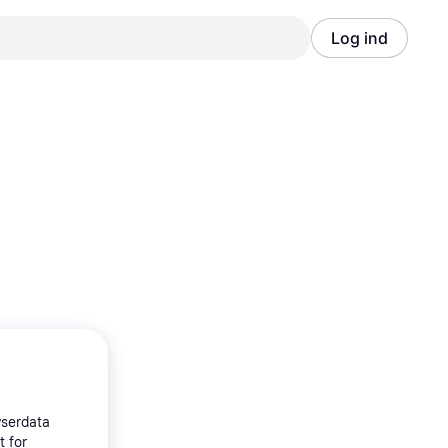
Log ind
Annonce
Annonce
wserdata
t for