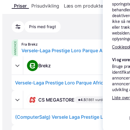
sporingst
Priser
Prisudvikling
Læs om produktet
Specifika
behandler
deaktiver
ikke så r
Pris med fragt
eller træ
websiden. 
oplysninge
ANNONCE
Fra Brekz
Cookiepoli
Vi og vor
Brekz
Bruge præ
identifik
annonceri
annonceri
udvikling 
Liste over
CS MEGASTORE
4.5
(1861 vurderinger)
Annonce