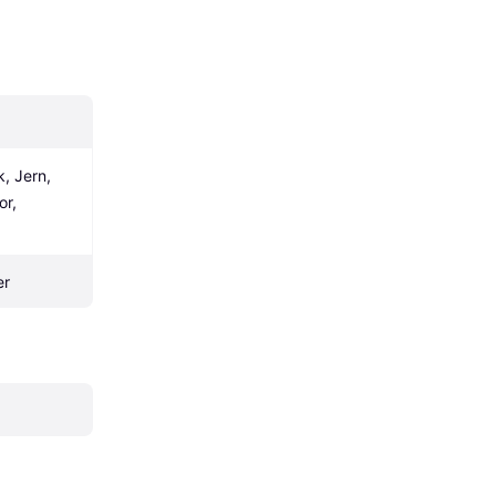
, Jern, 
r, 
er