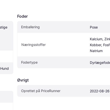
Foder
Emballering
tige 
Pose
Kalcium, Zink
Næringsstoffer
Kobber, Fosfo
Natrium
Fodertype
Dyrlægefod
, Hund
Øvrigt
Oprettet på PriceRunner
2022-08-26