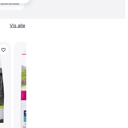
 alle priser
Vis alle
Royal Canin Mini Urin
Care 3 kg 3kg