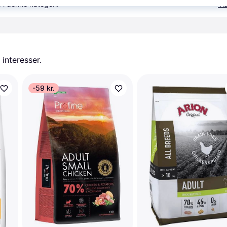
 i denne kategori.
Vis
 interesser.
-59 kr.