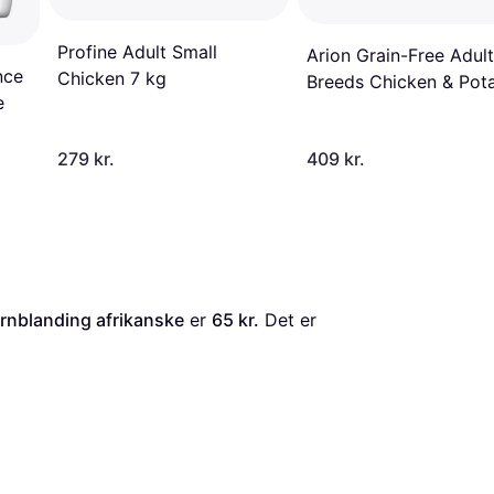
Profine Adult Small
Arion Grain-Free Adult
nce
Chicken 7 kg
Breeds Chicken & Pot
e
12kg
279 kr.
409 kr.
ornblanding afrikanske
 er 
65 kr.
 Det er 