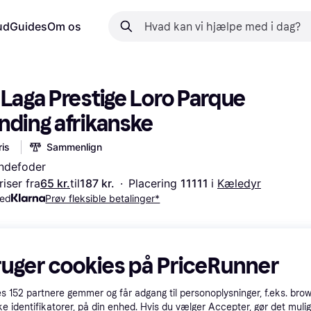
ud
Guides
Om os
 Laga Prestige Loro Parque 
nding afrikanske
is
Sammenlign
ndefoder
iser fra
65 kr.
til
187 kr.
·
Placering 
11111 
i 
Kæledyr
med
Prøv fleksible betalinger*
ruger cookies på PriceRunner
es
152
partnere gemmer og får adgang til personoplysninger, f.eks. bro
ke identifikatorer, på din enhed. Hvis du vælger Accepter, gør det mulig