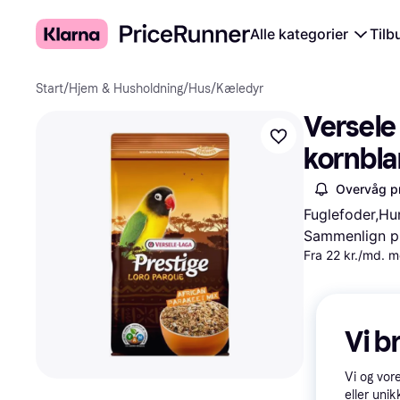
Alle kategorier
Tilb
Start
/
Hjem & Husholdning
/
Hus
/
Kæledyr
Versele
kornbla
Overvåg pr
Fuglefoder,Hu
Sammenlign pr
Fra 22 kr./md. 
Vi b
Vi og vor
eller unik