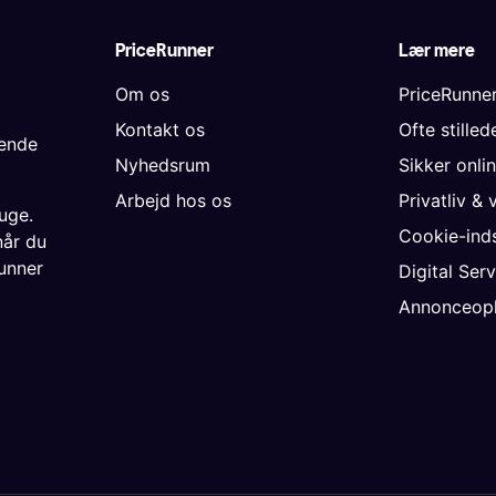
PriceRunner
Lær mere
Om os
PriceRunne
Kontakt os
Ofte stille
gende
Nyhedsrum
Sikker onli
Arbejd hos os
Privatliv & 
uge.
Cookie-inds
når du
unner
Digital Ser
Annonceopl