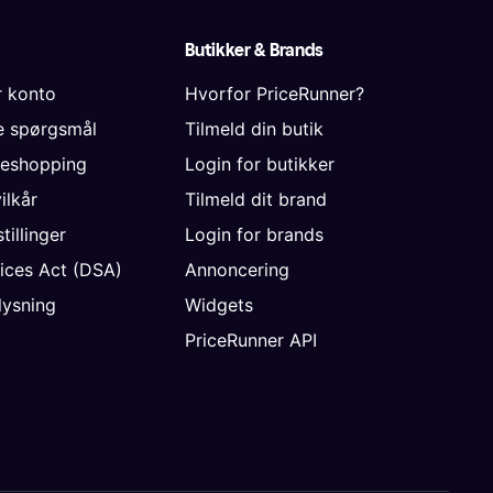
Butikker & Brands
r konto
Hvorfor PriceRunner?
de spørgsmål
Tilmeld din butik
neshopping
Login for butikker
vilkår
Tilmeld dit brand
tillinger
Login for brands
vices Act (DSA)
Annoncering
ysning
Widgets
PriceRunner API