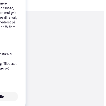
tnere
e tilbage,
r, muligvis
re dine valg
moveret
 nederst på
 at få flere
65 kr.
 22 kr./md.
stika til
. Tilpasset
65 kr.
ser og
22 kr./md.
øbsgaranti
69 kr.
lle
23 kr./md.