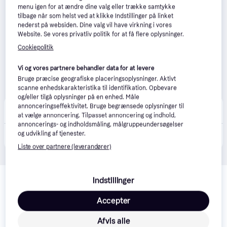
menu igen for at ændre dine valg eller trække samtykke
tilbage når som helst ved at klikke Indstillinger på linket
nederst på websiden. Dine valg vil have virkning i vores
Website. Se vores privatliv politik for at få flere oplysninger.
Cookiepolitik
Vi og vores partnere behandler data for at levere
Bruge præcise geografiske placeringsoplysninger. Aktivt
scanne enhedskarakteristika til identifikation. Opbevare
og/eller tilgå oplysninger på en enhed. Måle
happii.dk
annonceringseffektivitet. Bruge begrænsede oplysninger til
4.7
(127)
33 kr. fragt
,
1-2 dage
at vælge annoncering. Tilpasset annoncering og indhold,
annoncerings- og indholdsmåling, målgruppeundersøgelser
416 kr.
og udvikling af tjenester.
Hill's Prescription Diet Food Sensitivities dry dog food 3kg
Eller 3 betalinger af 139 kr.
Liste over partnere (leverandører)
Relaterede produkter
Indstillinger
Se vores forslag til andre produkter, der matcher dine 
interesser.
Vis alle
Accepter
Afvis alle
Trender
Trender