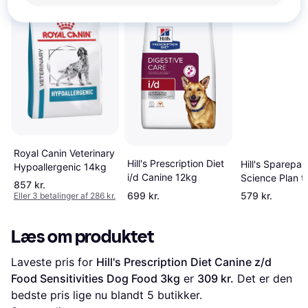
Royal Canin Veterinary
Hill's Prescription Diet
Hill's Sparepa
Hypoallergenic 14kg
i/d Canine 12kg
Science Plan t
857 kr.
1-5 Large
699 kr.
579 kr.
Eller 3 betalinger af 286 kr.
Læs om produktet
Laveste pris for 
Hill's Prescription Diet Canine z/d 
Food Sensitivities Dog Food 3kg
 er 
309 kr.
 Det er den 
bedste pris lige nu blandt 
5
 butikker.