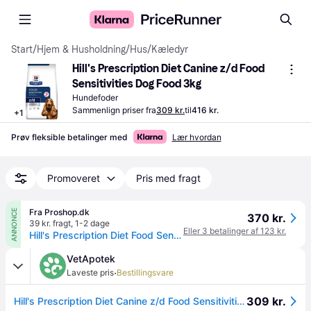
Start
/
Hjem & Husholdning
/
Hus
/
Kæledyr
Hill's Prescription Diet Canine z/d Food 
Sensitivities Dog Food 3kg
Hundefoder
Sammenlign priser fra
309 kr.
til
416 kr.
+
1
Prøv fleksible betalinger med
Lær hvordan
Promoveret
Pris med fragt
Fra Proshop.dk
ANNONCE
370 kr.
39 kr. fragt
,
1-2 dage
Eller 3 betalinger af 123 kr.
Hill's Prescription Diet Food Sensitivities dry dog food 3kg
VetApotek
·
Laveste pris
Bestillingsvare
309 kr.
Hill's Prescription Diet Canine z/d Food Sensitivities 3 kg