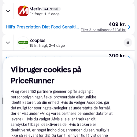
Merlin
4.7
(161)
Fri fragt
,
1-2 dage
409 kr.
Hill's Prescription Diet Food Sensitivities dry dog food 3kg
Eller 3 betalinger af 136 kr.
Zooplus
19 kr. fragt
,
2-4 dage
390 kr.
Hill's Prescription Diet z/d Food Sensitivities - 3 kg
Eller 3 betalinger af 130 kr.
Vi bruger cookies på
Proshop.dk
4.8
(1280)
39 kr. fragt
,
1-2 dage
PriceRunner
370 kr.
Hill's Prescription Diet Food Sensitivities dry dog food 3kg
Vi og vores
152
partnere gemmer og får adgang til
Eller 3 betalinger af 123 kr.
personoplysninger, f.eks. browserdata eller unikke
Annonce
identifikatorer, på din enhed. Hvis du vælger Accepter, gør
det muligt for sporingsteknologier at understøtte de formål,
der er vist under »Vi og vores partnere behandler datafor at
levere«. Hvis du vælger Afvis alle eller trækker dit
samtykke tilbage, deaktiveres de. Hvis trackere er
deaktiveret, er noget indhold og annoncer, du ser, muligvis
ikke så relevant for dig. Du kan til enhver tid få vist denne