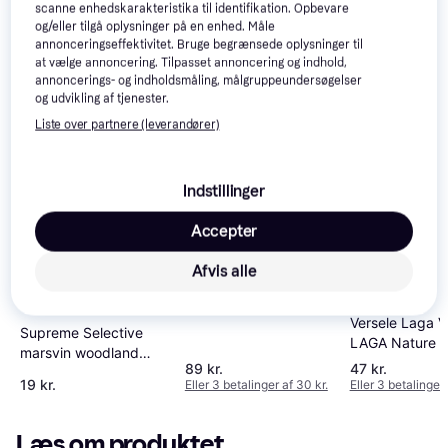
scanne enhedskarakteristika til identifikation. Opbevare
og/eller tilgå oplysninger på en enhed. Måle
annonceringseffektivitet. Bruge begrænsede oplysninger til
at vælge annoncering. Tilpasset annoncering og indhold,
annoncerings- og indholdsmåling, målgruppeundersøgelser
og udvikling af tjenester.
Liste over partnere (leverandører)
Indstillinger
Accepter
Afvis alle
Versele Laga Nature
Cavia Marsvinefoder
Versele Laga 
Supreme Selective
LAGA Nature C
marsvin woodland
marsvin
89 kr.
47 kr.
loops 80g
19 kr.
Eller 3 betalinger af 30 kr.
Eller 3 betalinger 
Læs om produktet