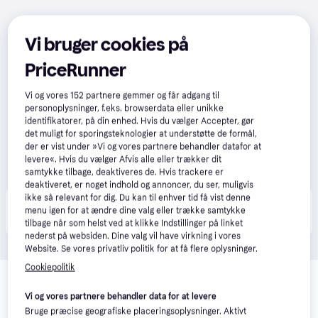
Vi bruger cookies på
PriceRunner
Vi og vores
152
partnere gemmer og får adgang til
personoplysninger, f.eks. browserdata eller unikke
identifikatorer, på din enhed. Hvis du vælger Accepter, gør
det muligt for sporingsteknologier at understøtte de formål,
der er vist under »Vi og vores partnere behandler datafor at
levere«. Hvis du vælger Afvis alle eller trækker dit
samtykke tilbage, deaktiveres de. Hvis trackere er
deaktiveret, er noget indhold og annoncer, du ser, muligvis
ikke så relevant for dig. Du kan til enhver tid få vist denne
Produktet fås også hos 
1
butik
, som ikke er betalende 
Vis alle
menu igen for at ændre dine valg eller trække samtykke
kunde i denne kategori.
tilbage når som helst ved at klikke Indstillinger på linket
nederst på websiden. Dine valg vil have virkning i vores
Website. Se vores privatliv politik for at få flere oplysninger.
Relaterede produkter
Cookiepolitik
Se vores forslag til andre produkter, der matcher dine 
Vi og vores partnere behandler data for at levere
interesser.
Vis alle
Bruge præcise geografiske placeringsoplysninger. Aktivt