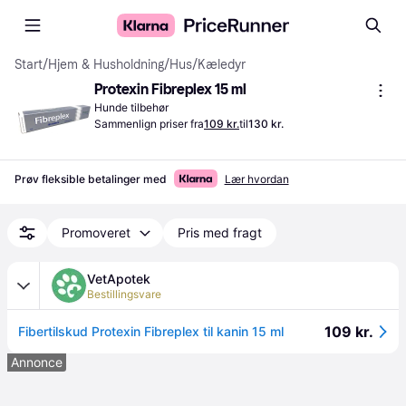
Start
/
Hjem & Husholdning
/
Hus
/
Kæledyr
Protexin Fibreplex 15 ml
Hunde tilbehør
Sammenlign priser fra
109 kr.
til
130 kr.
Prøv fleksible betalinger med
Lær hvordan
Promoveret
Pris med fragt
VetApotek
Bestillingsvare
109 kr.
Fibertilskud Protexin Fibreplex til kanin 15 ml
Annonce