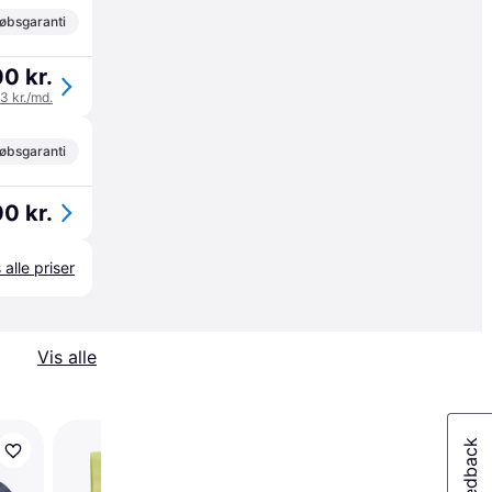
øbsgaranti
0 kr.
33 kr./md.
øbsgaranti
0 kr.
 alle priser
Vis alle