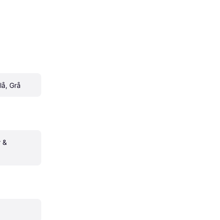
lå, Grå
 & 