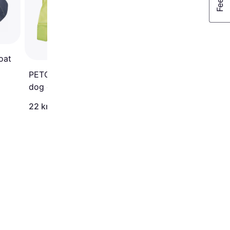
Thundershirt
Orosdämpande tröja
oat
PETCARE Canis Reflective
dog coat L
300 kr.
22 kr.
Eller 3 betalinger af 100 kr.