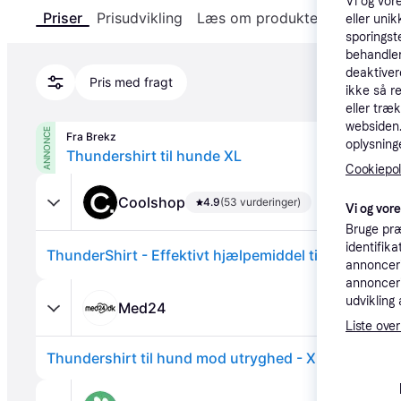
Vi og vor
Priser
Prisudvikling
Læs om produktet
Specifika
eller unik
sporingst
behandler
deaktiver
Pris med fragt
ikke så r
eller træ
websiden. 
ANNONCE
Fra Brekz
oplysninge
Thundershirt til hunde XL
Cookiepoli
Coolshop
4.9
(53 vurderinger)
Vi og vor
Bruge præ
identifik
annonceri
annonceri
udvikling 
Med24
Liste over
Thundershirt til hund mod utryghed - XL