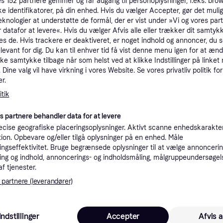
es
152
partnere gemmer og får adgang til personoplysninger, f.eks. bro
tioner
ke identifikatorer, på din enhed. Hvis du vælger Accepter, gør det mulig
eknologier at understøtte de formål, der er vist under »Vi og vores par
 datafor at levere«. Hvis du vælger Afvis alle eller trækker dit samtykk
es de. Hvis trackere er deaktiveret, er noget indhold og annoncer, du se
Pro
elevant for dig. Du kan til enhver tid få vist denne menu igen for at ænd
kke samtykke tilbage når som helst ved at klikke Indstillinger på linket
Dine valg vil have virkning i vores Website. Se vores privatliv politik for
3
r.
49 kr. fragt
,
5-8 dage
Eller 
tik
K
es partnere behandler data for at levere
cise geografiske placeringsoplysninger. Aktivt scanne enhedskarakteri
30
ation. Opbevare og/eller tilgå oplysninger på en enhed. Måle
ThunderShirt - Effektivt hjælpemiddel til at berolige utrygge og nervøse hunde XL 29-50Kg - Klar til levering - Prismatch
·
Laveste pris
39 kr. fragt
,
1 dag
Eller 1
ngseffektivitet. Bruge begrænsede oplysninger til at vælge annoncering
ng og indhold, annoncerings- og indholdsmåling, målgruppeundersøgel
af tjenester.
 partnere (leverandører)
3
29 kr. fragt
,
1-3 dage
Indstillinger
Accepter
Afvis a