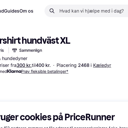
ud
Guides
Om os
shirt hundväst XL
is
Sammenlign
& hundedyner
iser fra
300 kr.
til
400 kr.
·
Placering 
2468 
i 
Kæledyr
 med
Prøv fleksible betalinger*
ruger cookies på PriceRunner