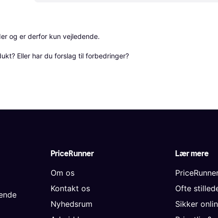
r og er derfor kun vejledende. 

? Eller har du forslag til forbedringer? 
PriceRunner
Lær mere
Om os
PriceRunne
Kontakt os
Ofte stille
gende
Nyhedsrum
Sikker onli