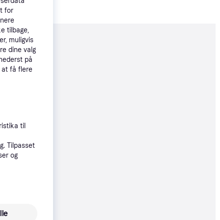
wserdata
t for
tnere
e tilbage,
r, muligvis
moveret
re dine valg
 nederst på
 at få flere
44 kr.
115 kr./md.
øbsgaranti
stika til
0 kr.
00 kr./md.
. Tilpasset
ser og
10 kr.
lle