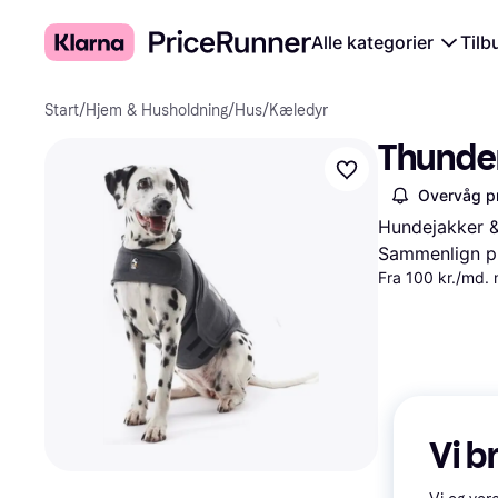
Alle kategorier
Tilb
Start
/
Hjem & Husholdning
/
Hus
/
Kæledyr
Thunder
Overvåg pr
Hundejakker 
Sammenlign pr
Fra 100 kr./md.
Vi b