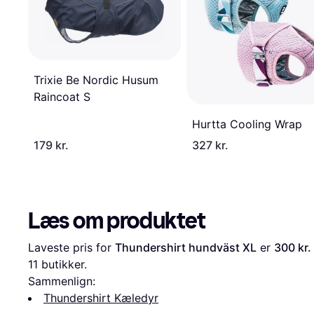
Trixie Be Nordic Husum
Raincoat S
Hurtta Cooling Wrap
179 kr.
327 kr.
Læs om produktet
Laveste pris for 
Thundershirt hundväst XL
 er 
300 kr.
11
 butikker.
Sammenlign:
Thundershirt Kæledyr