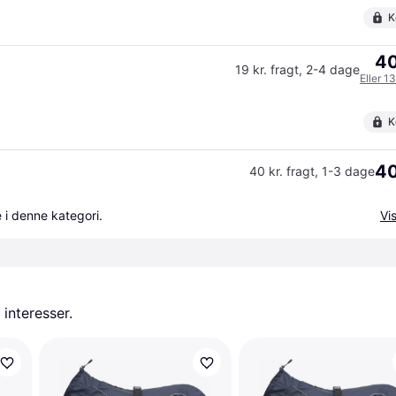
K
40
19 kr. fragt
,
2-4 dage
Eller 1
K
40
40 kr. fragt
,
1-3 dage
 i denne kategori.
Vis
 interesser.