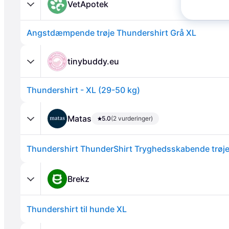
VetApotek
Angstdæmpende trøje Thundershirt Grå XL
tinybuddy.eu
Thundershirt - XL (29-50 kg)
Annonce
Matas
5.0
(2 vurderinger)
Thundershirt ThunderShirt Tryghedsskabende trøj
Brekz
Thundershirt til hunde XL