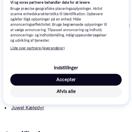
Vi og vores partnere behandler data for at levere
Bruge præcise geografiske placeringsoplysninger. Aktivt
scanne enhedskarakteristika til identifikation. Opbevare
og/eller tilgå oplysninger på en enhed. Måle
annonceringseffektivitet. Bruge begrænsede oplysninger til
Juwel Trigon 
at vælge annoncering. Tilpasset annoncering og indhold,
Aquarium
annoncerings- og indholdsmåling, målgruppeundersøgelser
vidaXL Engineered
vidaXL Akvariebord
og udvikling af tjenester.
Wood Aquarium Table
121x41x58
121x41x58cm
Liste over partnere (leverandører)
konstrueret træ hvid
940 kr.
1.148 kr.
7.899 kr.
Læs om produktet
Indstillinger
Laveste pris for 
Juwel Vison Akvarie Led 260l.
 er 
Accepter
4.299 kr.
 Det er den bedste pris lige nu blandt 
2
Afvis alle
butikker.
Sammenlign:
Juwel Kæledyr