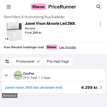
Start
/
Hjem & Husholdning
/
Hus
/
Kæledyr
Juwel Vison Akvarie Led 260l.
Akvarie
Pris
4.299 kr.
+
4
Prøv fleksible betalinger med
Lær hvordan
Promoveret
Pris med fragt
ZooPet
29 kr. fragt
,
1-2 dage
4.299 kr.
Juwel vision 260l sbx akvarium hvid.
Annonce