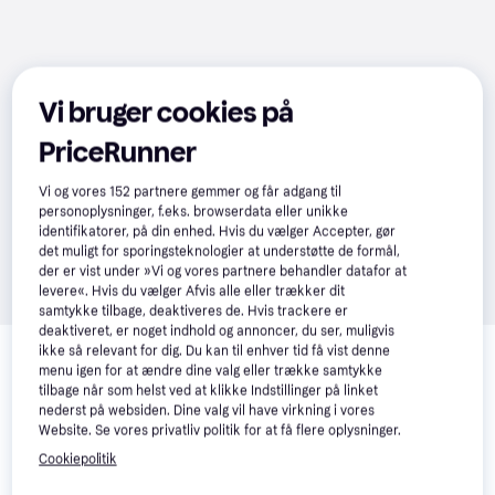
Vi bruger cookies på
PriceRunner
Vi og vores
152
partnere gemmer og får adgang til
personoplysninger, f.eks. browserdata eller unikke
identifikatorer, på din enhed. Hvis du vælger Accepter, gør
det muligt for sporingsteknologier at understøtte de formål,
der er vist under »Vi og vores partnere behandler datafor at
levere«. Hvis du vælger Afvis alle eller trækker dit
samtykke tilbage, deaktiveres de. Hvis trackere er
deaktiveret, er noget indhold og annoncer, du ser, muligvis
Relaterede produkter
ikke så relevant for dig. Du kan til enhver tid få vist denne
menu igen for at ændre dine valg eller trække samtykke
Se vores forslag til andre produkter, der matcher dine 
tilbage når som helst ved at klikke Indstillinger på linket
interesser.
Vis alle
nederst på websiden. Dine valg vil have virkning i vores
Website. Se vores privatliv politik for at få flere oplysninger.
Trender
Trender
Cookiepolitik