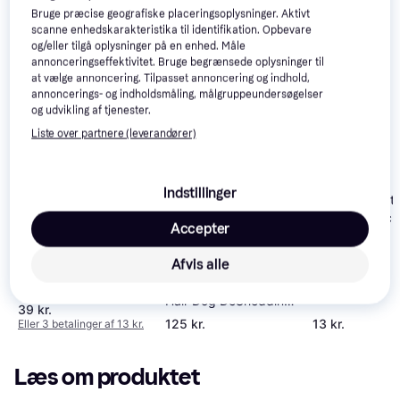
interesser.
Vis alle
Bruge præcise geografiske placeringsoplysninger. Aktivt
scanne enhedskarakteristika til identifikation. Opbevare
og/eller tilgå oplysninger på en enhed. Måle
-9 kr.
annonceringseffektivitet. Bruge begrænsede oplysninger til
at vælge annoncering. Tilpasset annoncering og indhold,
annoncerings- og indholdsmåling, målgruppeundersøgelser
og udvikling af tjenester.
Liste over partnere (leverandører)
Indstillinger
Trixie Balls wit
Bumps 4-pack
Accepter
Afvis alle
Kong Kitty Kong XS
Furminator Toy Long
Hair Dog DeShedding
39 kr.
Tool
125 kr.
13 kr.
Eller 3 betalinger af 13 kr.
Læs om produktet