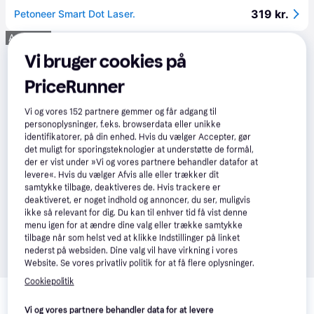
319 kr.
Petoneer Smart Dot Laser.
Annonce
Vi bruger cookies på
PriceRunner
Vi og vores
152
partnere gemmer og får adgang til
personoplysninger, f.eks. browserdata eller unikke
identifikatorer, på din enhed. Hvis du vælger Accepter, gør
det muligt for sporingsteknologier at understøtte de formål,
der er vist under »Vi og vores partnere behandler datafor at
levere«. Hvis du vælger Afvis alle eller trækker dit
samtykke tilbage, deaktiveres de. Hvis trackere er
deaktiveret, er noget indhold og annoncer, du ser, muligvis
ikke så relevant for dig. Du kan til enhver tid få vist denne
menu igen for at ændre dine valg eller trække samtykke
tilbage når som helst ved at klikke Indstillinger på linket
nederst på websiden. Dine valg vil have virkning i vores
Website. Se vores privatliv politik for at få flere oplysninger.
Cookiepolitik
Relaterede produkter
Se vores forslag til andre produkter, der matcher dine 
Vi og vores partnere behandler data for at levere