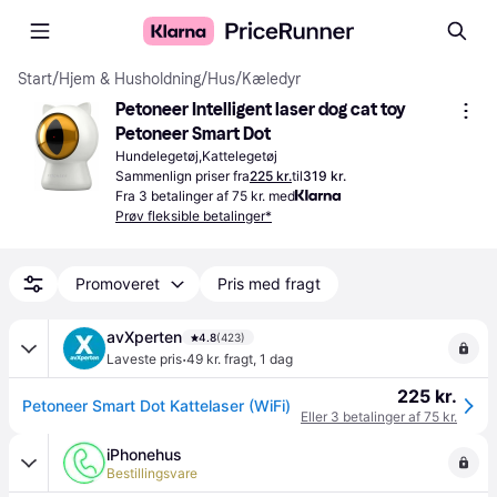
Start
/
Hjem & Husholdning
/
Hus
/
Kæledyr
Petoneer Intelligent laser dog cat toy 
Petoneer Smart Dot
Hundelegetøj,Kattelegetøj
Sammenlign priser fra
225 kr.
til
319 kr.
Fra 3 betalinger af 75 kr. med
Prøv fleksible betalinger*
Promoveret
Pris med fragt
avXperten
4.8
(423)
·
Laveste pris
49 kr. fragt
,
1 dag
225 kr.
Petoneer Smart Dot Kattelaser (WiFi)
Eller 3 betalinger af 75 kr.
iPhonehus
Bestillingsvare