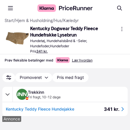
Start
/
Hjem & Husholdning
/
Hus
/
Kæledyr
Kentucky Dogwear Teddy Fleece 
Hundefrakke Lysebrun
Hundetøj, Hundehalsbånd & -Seler, 
Hundefoder,Hundefoder
Pris
341 kr.
Prøv fleksible betalinger med
Lær hvordan
Promoveret
Pris med fragt
Trekkinn
Fri fragt
,
10-12 dage
341 kr.
Kentucky Teddy Fleece Hundejakke
Annonce