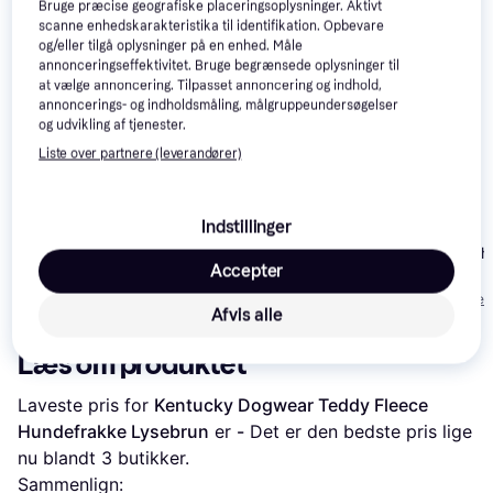
Bruge præcise geografiske placeringsoplysninger. Aktivt
scanne enhedskarakteristika til identifikation. Opbevare
og/eller tilgå oplysninger på en enhed. Måle
annonceringseffektivitet. Bruge begrænsede oplysninger til
at vælge annoncering. Tilpasset annoncering og indhold,
annoncerings- og indholdsmåling, målgruppeundersøgelser
Danish Design Silver
og udvikling af tjenester.
Paw Hundekurv
Dog Copenhagen
Liste over partnere (leverandører)
Comfort Walk Pro-sele
Mocca 2024
Indstillinger
Adaptil Calm h
Accepter
219 kr.
298 kr.
349 kr.
Eller 3 betalinger 
Afvis alle
Læs om produktet
Laveste pris for 
Kentucky Dogwear Teddy Fleece 
Hundefrakke Lysebrun
 er 
-
 Det er den bedste pris lige 
nu blandt 
3
 butikker.
Sammenlign: