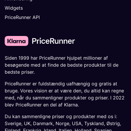
Widgets
PriceRunner API
Siden 1999 har PriceRunner hjulpet millioner af
besøgende med at finde de bedste produkter til de
bedste priser.
PriceRunner er fuldstændig uafhængig og gratis at
bruge. Vores vision er at være den, du altid kan regne
med, når du sammenligner produkter og priser. I 2022
blev PriceRunner en del af Klarna.
Du kan sammenligne priser og produkter med os i:
Sverige
,
UK
,
Danmark
,
Norge
,
USA
,
Tyskland
,
Østrig
,
Finland
,
Frankrig
,
Irland
,
Italien
,
Holland
,
Spanien