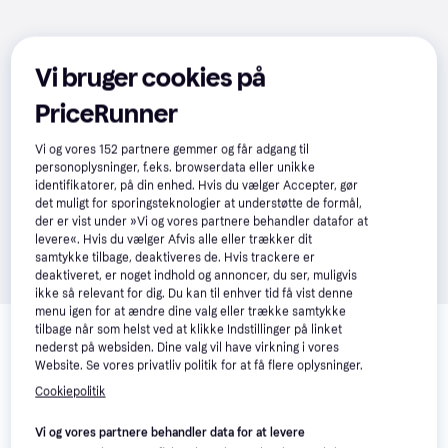
Vi bruger cookies på
PriceRunner
Vi og vores
152
partnere gemmer og får adgang til
personoplysninger, f.eks. browserdata eller unikke
identifikatorer, på din enhed. Hvis du vælger Accepter, gør
det muligt for sporingsteknologier at understøtte de formål,
der er vist under »Vi og vores partnere behandler datafor at
levere«. Hvis du vælger Afvis alle eller trækker dit
samtykke tilbage, deaktiveres de. Hvis trackere er
deaktiveret, er noget indhold og annoncer, du ser, muligvis
ikke så relevant for dig. Du kan til enhver tid få vist denne
Relaterede produkter
menu igen for at ændre dine valg eller trække samtykke
tilbage når som helst ved at klikke Indstillinger på linket
nederst på websiden. Dine valg vil have virkning i vores
Se vores forslag til andre produkter, der matcher dine 
Website. Se vores privatliv politik for at få flere oplysninger.
interesser.
Vis alle
Cookiepolitik
Trender
Vi og vores partnere behandler data for at levere