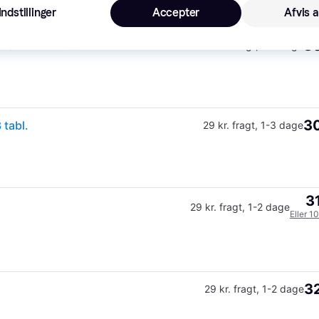
Indstillinger
Accepter
Afvis a
30
AdTab til hunde >11-22 kg 450 mg 3 stk Tyggetabletter + FRI FRAGT
29 kr. fragt
,
1-2 dage
30
 tabl.
29 kr. fragt
,
1-3 dage
3
29 kr. fragt
,
1-2 dage
Eller 1
32
29 kr. fragt
,
1-2 dage