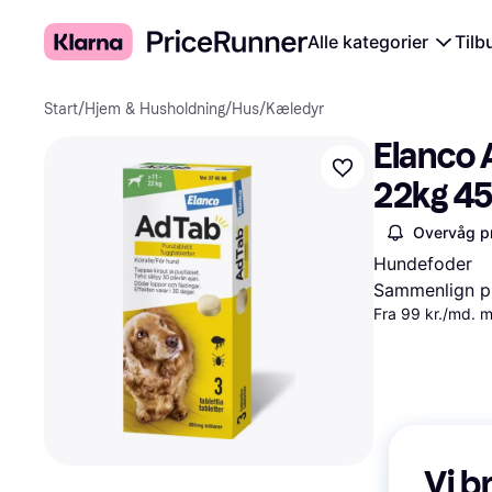
Alle kategorier
Tilb
Start
/
Hjem & Husholdning
/
Hus
/
Kæledyr
Elanco 
22kg 4
Overvåg pr
Hundefoder
Sammenlign pr
Fra 99 kr./md. 
Vi b