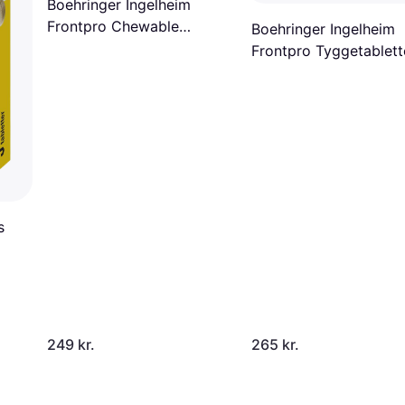
Boehringer Ingelheim
Frontpro Chewable
Boehringer Ingelheim
Tablets 28.3mg 3pcs
Frontpro Tyggetablett
68mg 3stk
s
249 kr.
265 kr.