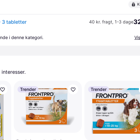
K
32
 3 tabletter
40 kr. fragt
,
1-3 dage
nde i denne kategori.
Vis
 interesser.
Trender
Trender