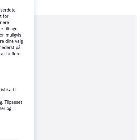
wserdata
t for
tnere
moveret
e tilbage,
r, muligvis
re dine valg
 nederst på
06 kr.
 at få flere
øbsgaranti
6 kr.
stika til
99 kr./md.
. Tilpasset
ser og
6 kr.