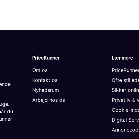
PriceRunner
Lær mere
Om os
PriceRunne
Kontakt os
Ofte stille
gende
Nyhedsrum
Sikker onli
Arbejd hos os
Privatliv & 
uge.
Cookie-inds
når du
unner
Digital Ser
Annonceopl