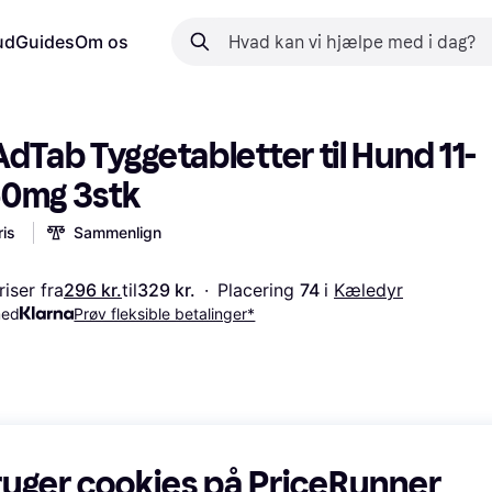
ud
Guides
Om os
AdTab Tyggetabletter til Hund 11-
50mg 3stk
is
Sammenlign
iser fra
296 kr.
til
329 kr.
·
Placering 
74 
i 
Kæledyr
med
Prøv fleksible betalinger*
ruger cookies på PriceRunner