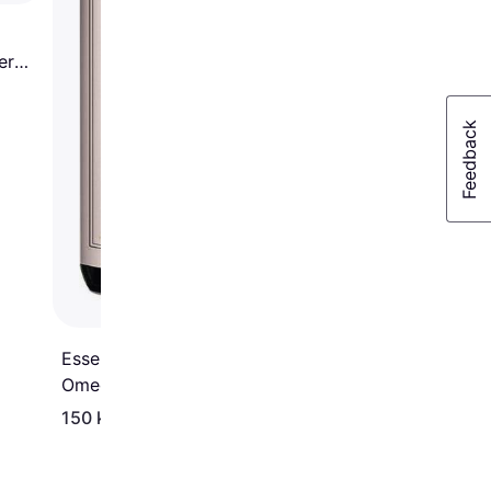
er
Essential Foods The
Omega 3 Oil 1L
150 kr.
426 kr.