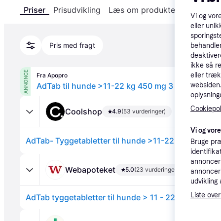
Priser
Prisudvikling
Læs om produktet
Specifika
Vi og vor
eller unik
sporingst
Pris med fragt
behandler
deaktiver
ikke så r
ANNONCE
eller træ
Fra Apopro
websiden. 
oplysninge
Cookiepoli
Coolshop
4.9
(53 vurderinger)
Vi og vor
Bruge præ
identifik
annonceri
Webapoteket
5.0
(23 vurderinger)
annonceri
udvikling 
Liste over
AdTab tyggetabletter til hunde > 11 - 22 kg- FRI FR