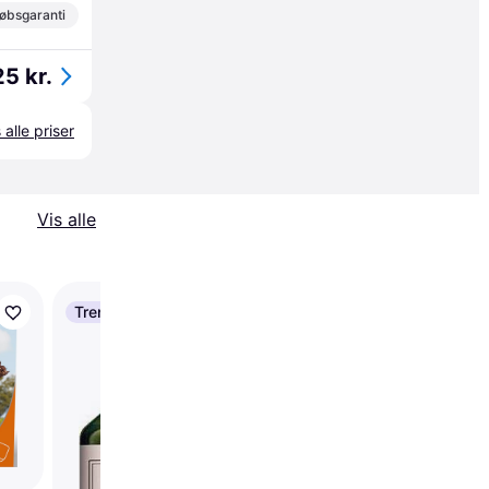
øbsgaranti
5 kr.
 alle priser
Vis alle
Trender
Trender
Zylkene 450mg