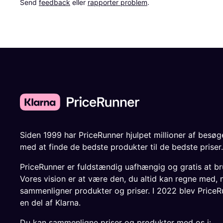
Send 
feedback
 eller 
rapporter problem
.
Siden 1999 har PriceRunner hjulpet millioner af besø
med at finde de bedste produkter til de bedste priser.
PriceRunner er fuldstændig uafhængig og gratis at br
Vores vision er at være den, du altid kan regne med, 
sammenligner produkter og priser. I 2022 blev PriceR
en del af Klarna.
Du kan sammenligne priser og produkter med os i: