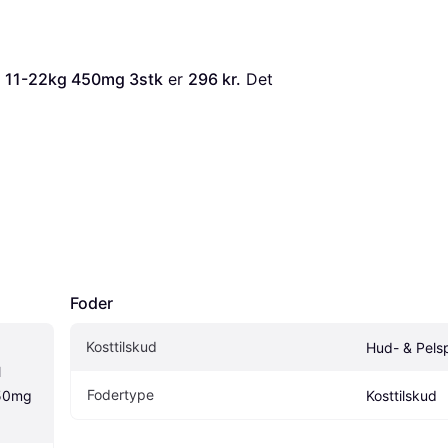
nd 11-22kg 450mg 3stk
 er 
296 kr.
 Det 
Foder
Kosttilskud
Hud- & Pelsp
 
Fodertype
50mg 
Kosttilskud