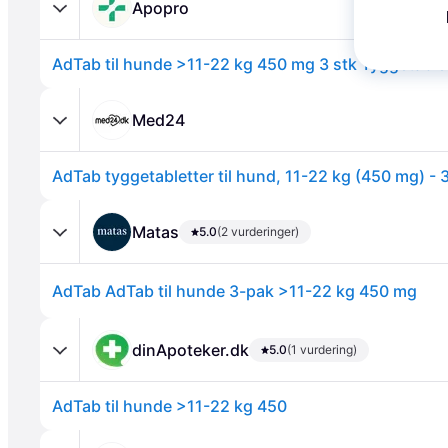
Apopro
Med24
AdTab tyggetabletter til hund, 11-22 kg (450 mg) - 3
Annonce
Matas
5.0
(2 vurderinger)
AdTab AdTab til hunde 3-pak >11-22 kg 450 mg
dinApoteker.dk
5.0
(1 vurdering)
AdTab til hunde >11-22 kg 450