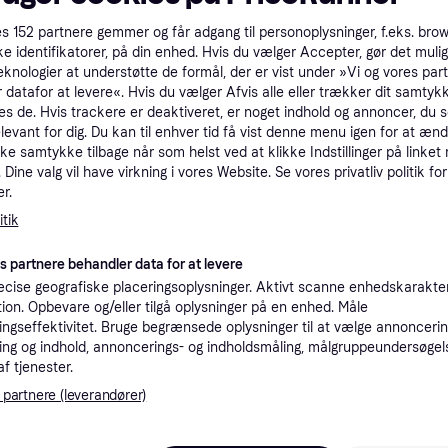
tioner
es
152
partnere gemmer og får adgang til personoplysninger, f.eks. bro
ke identifikatorer, på din enhed. Hvis du vælger Accepter, gør det mulig
eknologier at understøtte de formål, der er vist under »Vi og vores par
Pro
 datafor at levere«. Hvis du vælger Afvis alle eller trækker dit samtykk
es de. Hvis trackere er deaktiveret, er noget indhold og annoncer, du se
elevant for dig. Du kan til enhver tid få vist denne menu igen for at ænd
kke samtykke tilbage når som helst ved at klikke Indstillinger på linket
3
29 kr. fragt
,
1-2 dage
AdTab til hunde >11-22 kg 450 mg 3 stk Tyggetabletter + FRI FRAGT
Dine valg vil have virkning i vores Website. Se vores privatliv politik for
r.
tik
K
es partnere behandler data for at levere
29
AdTab- Tyggetabletter til hunde >11-22 kg 450 mg - Klar til levering - Prismatch
·
Laveste pris
39 kr. fragt
,
1 dag
cise geografiske placeringsoplysninger. Aktivt scanne enhedskarakteri
Eller 
ation. Opbevare og/eller tilgå oplysninger på en enhed. Måle
ngseffektivitet. Bruge begrænsede oplysninger til at vælge annoncering
ng og indhold, annoncerings- og indholdsmåling, målgruppeundersøgel
af tjenester.
 partnere (leverandører)
30
AGT
Fri fragt
,
1-3 dage