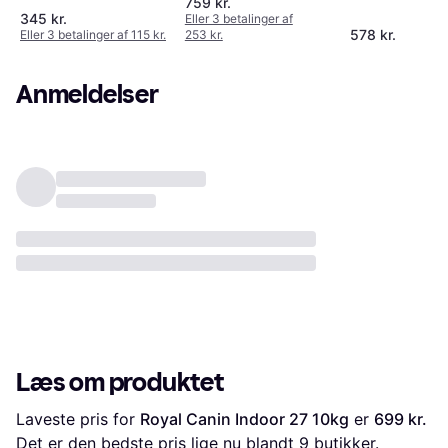
759 kr.
4kg
345 kr.
Eller 3 betalinger af
578 kr.
Eller 3 betalinger af 115 kr.
253 kr.
Anmeldelser
Læs om produktet
Laveste pris for 
Royal Canin Indoor 27 10kg
 er 
699 kr.
Det er den bedste pris lige nu blandt 
9
 butikker.