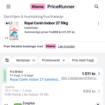
Start
/
Hjem & Husholdning
/
Hus
/
Kæledyr
Royal Canin Indoor 27 10kg
4,2
Kattefoder
Sammenlign priser fra
699 kr.
til
1.511 kr.
+
1
Prøv fleksible betalinger med
Lær hvordan
Versioner
Promoveret
Pris med fragt
Fra Brekz
ANNONCE
1.511 kr.
Fri fragt
,
5-8 dage
Eller 3 betalinger af 504 kr.
Royal Canin Indoor 27 kattefoder 2 x 10 kg
ZooPet
29 kr. fragt
,
1-2 dage
699 kr.
FHN Home Life Indoor 10 KG.
Zooplus