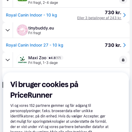
Fri fragt
,
2-4 dage
730 kr.
Royal Canin Indoor - 10 kg
Eller 3 betalinger af 243 kr.
tinybuddy.eu
Fri fragt
730 kr.
Royal Canin Indoor 27 - 10 kg
Maxi Zoo
4.8
(17)
Fri fragt
,
1-3 dage
780 kr.
Adult Indoor
Vi bruger cookies på
Annonce
PriceRunner
Vi og vores
152
partnere gemmer og får adgang til
personoplysninger, f.eks. browserdata eller unikke
identifikatorer, på din enhed. Hvis du vælger Accepter, gør
det muligt for sporingsteknologier at understøtte de formål,
der er vist under »Vi og vores partnere behandler datafor at