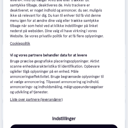
levere«. Hvis du vælger Afvis alle eller trækker dit
samtykke tilbage, deaktiveres de. Hvis trackere er
deaktiveret, er noget indhold og annoncer, du ser, muligvis
ikke så relevant for dig. Du kan til enhver tid få vist denne
menu igen for at ændre dine valg eller trække samtykke
tilbage når som helst ved at klikke Indstillinger på linket
nederst på websiden. Dine valg vil have virkning i vores
Website. Se vores privatliv politik for at få flere oplysninger.
Cookiepolitik
VetApotek
Fri fragt
Vi og vores partnere behandler data for at levere
Bruge præcise geografiske placeringsoplysninger. Aktivt
799 kr.
Royal Canin Indoor Adult tørfoder til kat 10 kg
scanne enhedskarakteristika til identifikation. Opbevare
og/eller tilgå oplysninger på en enhed. Måle
Brekz
annonceringseffektivitet. Bruge begrænsede oplysninger til
Fri fragt
,
5-8 dage
at vælge annoncering. Tilpasset annoncering og indhold,
annoncerings- og indholdsmåling, målgruppeundersøgelser
1.511 kr.
og udvikling af tjenester.
Royal Canin Indoor 27 kattefoder 2 x 10 kg
Eller 3 betalinger af 504 kr.
Liste over partnere (leverandører)
Produktet fås også hos 
3
butikker
, som ikke er 
Vis alle
betalende kunde i denne kategori.
Indstillinger