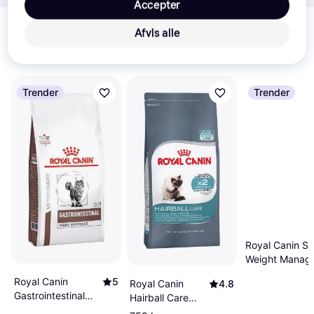
Accepter
Relaterede produkter
Afvis alle
Se vores forslag til andre produkter, der matcher dine 
interesser.
Vis alle
Trender
Trender
Royal Canin Sa
Weight Manag
6kg
Royal Canin
5
Royal Canin
4.8
Gastrointestinal
Hairball Care
Fibre Response
10kg