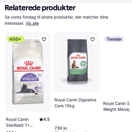
Relaterede produkter
Se vores forslag til andre produkter, der matcher dine 
interesser.
Vis alle
50+
Trender
Royal Canin Digestive
Royal Canin Sa
Care 10kg
Weight Manag
6kg
Royal Canin
4.5
Sterilised 7+
739 kr.
10kg