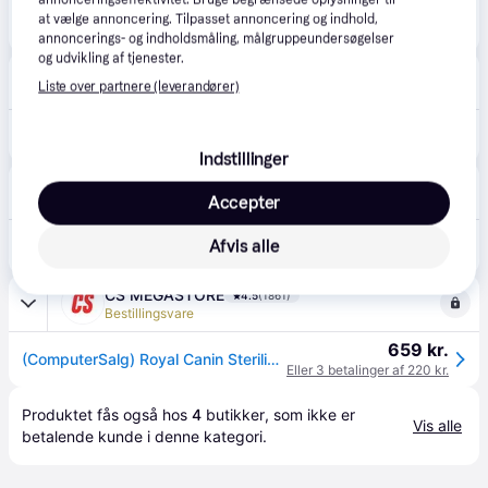
at vælge annoncering. Tilpasset annoncering og indhold,
889 kr.
Royal Canin Sterilised Adult tørfoder til kat 10 kg
annoncerings- og indholdsmåling, målgruppeundersøgelser
og udvikling af tjenester.
tinybuddy.eu
Liste over partnere (leverandører)
Fri fragt
1.180 kr.
Royal Canin Sterilised 37 - 10 kg
Indstillinger
Brekz
Accepter
Fri fragt
,
5-8 dage
1.313 kr.
Afvis alle
Royal Canin Regular Sterilised 37 kattefoder 2 x 10 kg
Eller 3 betalinger af 438 kr.
CS MEGASTORE
4.5
(1861)
Bestillingsvare
659 kr.
(ComputerSalg) Royal Canin Sterilised 37 tørfoder til kat Voksen 10 kg
Eller 3 betalinger af 220 kr.
Produktet fås også hos 
4
butikker
, som ikke er 
Vis alle
betalende kunde i denne kategori.