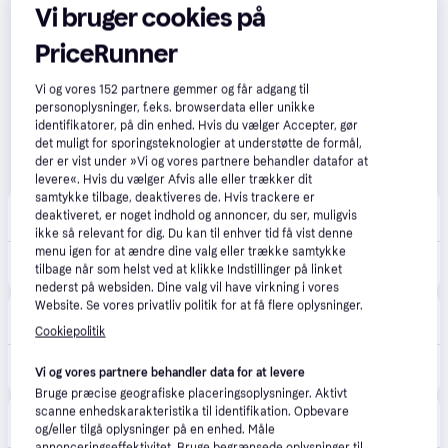
Vi bruger cookies på
PriceRunner
Vi og vores
152
partnere gemmer og får adgang til
personoplysninger, f.eks. browserdata eller unikke
identifikatorer, på din enhed. Hvis du vælger Accepter, gør
det muligt for sporingsteknologier at understøtte de formål,
der er vist under »Vi og vores partnere behandler datafor at
levere«. Hvis du vælger Afvis alle eller trækker dit
samtykke tilbage, deaktiveres de. Hvis trackere er
happii.dk
4.7
(127)
deaktiveret, er noget indhold og annoncer, du ser, muligvis
33 kr. fragt
,
1-2 dage
ikke så relevant for dig. Du kan til enhver tid få vist denne
menu igen for at ændre dine valg eller trække samtykke
602 kr.
Royal Canin Sterilised 37 - dry cat food - 10 kg
tilbage når som helst ved at klikke Indstillinger på linket
Eller 3 betalinger af 201 kr.
nederst på websiden. Dine valg vil have virkning i vores
Website. Se vores privatliv politik for at få flere oplysninger.
Proshop.dk
4.8
(1280)
39 kr. fragt
,
1-2 dage
Cookiepolitik
596 kr.
Royal Canin Sterilised 37 - dry cat food - 10 kg
Vi og vores partnere behandler data for at levere
Eller 3 betalinger af 199 kr.
Bruge præcise geografiske placeringsoplysninger. Aktivt
scanne enhedskarakteristika til identifikation. Opbevare
VetApotek
og/eller tilgå oplysninger på en enhed. Måle
Fri fragt
annonceringseffektivitet. Bruge begrænsede oplysninger til