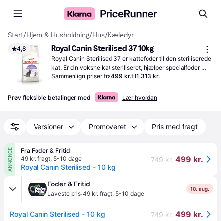
Start
/
Hjem & Husholdning
/
Hus
/
Kæledyr
Royal Canin Sterilised 37 10kg
4,8
Royal Canin Sterilised 37 er kattefoder til den steriliserede 
kat. Er din voksne kat steriliseret, hjælper specialfoder 
katten med at holde idealvægten.
Sammenlign priser fra
499 kr.
til
1.313 kr.
Prøv fleksible betalinger med
Lær hvordan
Versioner
Promoveret
Pris med fragt
Fra Foder & Fritid
ANNONCE
499 kr.
49 kr. fragt
,
5-10 dage
749 kr.
Royal Canin Sterilised - 10 kg
Foder & Fritid
10. aug.
·
Laveste pris
49 kr. fragt
,
5-10 dage
499 kr.
Royal Canin Sterilised - 10 kg
749 kr.