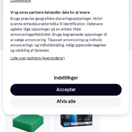
Cookiepolitik
Vi og vores partnere behandler data for at levere
Bruge præcise geografiske placeringsoplysninger. Aktivt
scanne enhedskarakteristika til identifikation. Opbevare
Produktet fås også hos 
5
butikker
, som ikke er 
Vis alle
og/eller tilgå oplysninger på en enhed. Måle
betalende kunde i denne kategori.
annonceringseffektivitet. Bruge begrænsede oplysninger til
at vælge annoncering. Tilpasset annoncering og indhold,
annoncerings- og indholdsmåling, målgruppeundersøgelser
og udvikling af tjenester.
Relaterede produkter
Liste over partnere (leverandører)
Se vores forslag til andre produkter, der matcher dine 
interesser.
Vis alle
Indstillinger
Trender
Trender
Accepter
Afvis alle