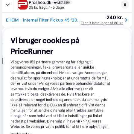
Proshop.dk
4.8
(1286)
39 kr. fragt
,
4-5 dage
240 kr.
EHEIM - Internal Filter Pickup 45 '2006' - (130.2006)
Eller 3 betalinger af 80 kr.
Maxi Zoo
4.8
(17)
40 kr. fragt
,
1-3 dage
Vi bruger cookies på
PriceRunner
300 kr.
Indvendig Filter Pumpe45 l
Annonce
Vi og vores
152
partnere gemmer og får adgang til
personoplysninger, f.eks. browserdata eller unikke
identifikatorer, på din enhed. Hvis du vælger Accepter, gør
det muligt for sporingsteknologier at understøtte de formål,
der er vist under »Vi og vores partnere behandler datafor at
levere«. Hvis du vælger Afvis alle eller trækker dit
samtykke tilbage, deaktiveres de. Hvis trackere er
deaktiveret, er noget indhold og annoncer, du ser, muligvis
ikke så relevant for dig. Du kan til enhver tid få vist denne
menu igen for at ændre dine valg eller trække samtykke
tilbage når som helst ved at klikke Indstillinger på linket
nederst på websiden. Dine valg vil have virkning i vores
Website. Se vores privatliv politik for at få flere oplysninger.