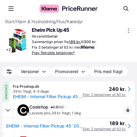
Start
/
Hjem & Husholdning
/
Hus
/
Kæledyr
Eheim Pick Up 45
Akvarietilbehør
Sammenlign priser fra
189 kr.
til
300 kr.
Fra 3 betalinger af 63 kr. med
+
2
Prøv fleksible betalinger*
Versioner
Promoveret
Pris med fragt
Fra Proshop.dk
ANNONCE
240 kr.
39 kr. fragt
,
4-5 dage
Eller 3 betalinger af 80 kr.
EHEIM - Internal Filter Pickup 45 '2006' - (130.2006)
Coolshop
4.9
(54)
·
Laveste pris
39 kr. fragt
,
1 dag
189 kr.
EHEIM - Internal Filter Pickup 45 '2006' - (130.2006) - Klar til levering - Prismatch
Eller 3 betalinger af 63 kr.