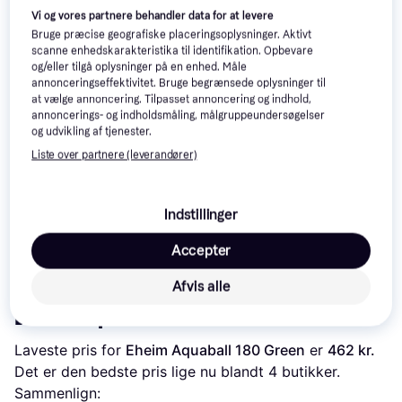
Vi og vores partnere behandler data for at levere
Trender
Trender
Bruge præcise geografiske placeringsoplysninger. Aktivt
scanne enhedskarakteristika til identifikation. Opbevare
og/eller tilgå oplysninger på en enhed. Måle
annonceringseffektivitet. Bruge begrænsede oplysninger til
at vælge annoncering. Tilpasset annoncering og indhold,
annoncerings- og indholdsmåling, målgruppeundersøgelser
og udvikling af tjenester.
Liste over partnere (leverandører)
Fluval 407 Canister
Indstillinger
Filter
Juwel Nitrax Removal
Sponge M
Eheim Air200
Accepter
1.548 kr.
48 kr.
300 kr.
Afvis alle
Læs om produktet
Laveste pris for 
Eheim Aquaball 180 Green
 er 
462 kr.
Det er den bedste pris lige nu blandt 
4
 butikker.
Sammenlign: