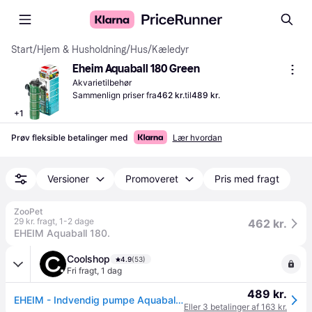
Start
/
Hjem & Husholdning
/
Hus
/
Kæledyr
Eheim Aquaball 180 Green
Akvarietilbehør
Sammenlign priser fra
462 kr.
til
489 kr.
+
1
Prøv fleksible betalinger med
Lær hvordan
Versioner
Promoveret
Pris med fragt
ZooPet
29 kr. fragt
,
1-2 dage
462 kr.
EHEIM Aquaball 180.
Coolshop
4.9
(53)
Fri fragt
,
1 dag
489 kr.
EHEIM - Indvendig pumpe Aquaball 180 - Fri fragt og klar til levering - Prismatch
Eller 3 betalinger af 163 kr.