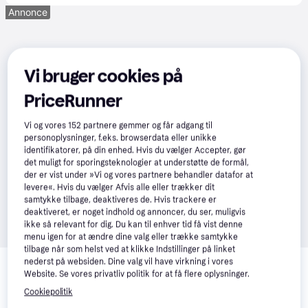
Annonce
Vi bruger cookies på
PriceRunner
Vi og vores
152
partnere gemmer og får adgang til
personoplysninger, f.eks. browserdata eller unikke
identifikatorer, på din enhed. Hvis du vælger Accepter, gør
det muligt for sporingsteknologier at understøtte de formål,
der er vist under »Vi og vores partnere behandler datafor at
levere«. Hvis du vælger Afvis alle eller trækker dit
samtykke tilbage, deaktiveres de. Hvis trackere er
deaktiveret, er noget indhold og annoncer, du ser, muligvis
ikke så relevant for dig. Du kan til enhver tid få vist denne
menu igen for at ændre dine valg eller trække samtykke
tilbage når som helst ved at klikke Indstillinger på linket
Relaterede produkter
nederst på websiden. Dine valg vil have virkning i vores
Website. Se vores privatliv politik for at få flere oplysninger.
Se vores forslag til andre produkter, der matcher dine 
Cookiepolitik
interesser.
Vis alle