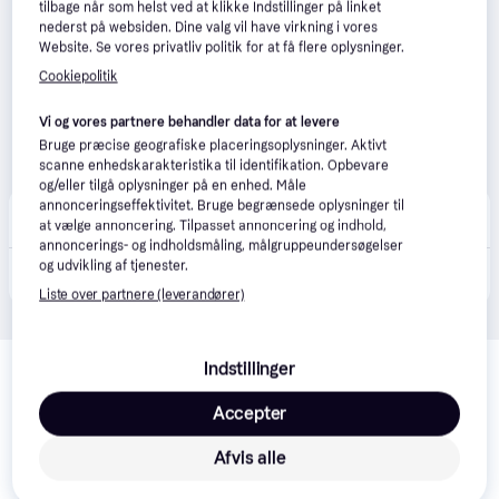
tilbage når som helst ved at klikke Indstillinger på linket
nederst på websiden. Dine valg vil have virkning i vores
Website. Se vores privatliv politik for at få flere oplysninger.
Cookiepolitik
Vi og vores partnere behandler data for at levere
Bruge præcise geografiske placeringsoplysninger. Aktivt
scanne enhedskarakteristika til identifikation. Opbevare
og/eller tilgå oplysninger på en enhed. Måle
annonceringseffektivitet. Bruge begrænsede oplysninger til
avXperten
4.8
(428)
at vælge annoncering. Tilpasset annoncering og indhold,
Bestillingsvare
annoncerings- og indholdsmåling, målgruppeundersøgelser
675 kr.
og udvikling af tjenester.
Xiaomi XMWSQ02 Smart Foderautomat til Kæledyr - 5L - Hvid
Eller 3 betalinger af 225 kr.
Liste over partnere (leverandører)
Relaterede produkter
Indstillinger
Se vores forslag til andre produkter, der matcher dine 
Accepter
interesser.
Vis alle
Afvis alle
-138 kr.