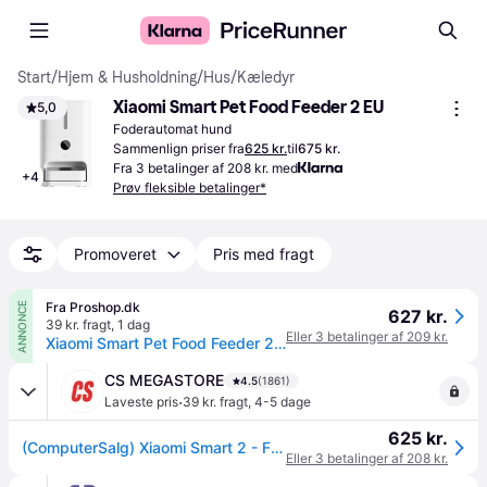
Start
/
Hjem & Husholdning
/
Hus
/
Kæledyr
Xiaomi Smart Pet Food Feeder 2 EU
5,0
Foderautomat hund
Sammenlign priser fra
625 kr.
til
675 kr.
Fra 3 betalinger af 208 kr. med
+
4
Prøv fleksible betalinger*
Promoveret
Pris med fragt
Fra Proshop.dk
ANNONCE
627 kr.
39 kr. fragt
,
1 dag
Eller 3 betalinger af 209 kr.
Xiaomi Smart Pet Food Feeder 2 EU
CS MEGASTORE
4.5
(1861)
·
Laveste pris
39 kr. fragt
,
4-5 dage
625 kr.
(ComputerSalg) Xiaomi Smart 2 - Fremfører - automatisk - for katte, hunde
Eller 3 betalinger af 208 kr.