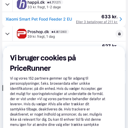
happii.dk
4.7
(127)
33 kr. fragt
,
1-2 dage
633 kr.
Xiaomi Smart Pet Food Feeder 2 EU
Eller 3 betalinger af 211 kr.
Proshop.dk
4.8
(1280)
39 kr. fragt
,
1 dag
627 kr.
Xiaomi Smart Pet Food Feeder 2 EU
Eller 3 betalinger af 209 kr.
Vi bruger cookies på
Merlin
4.7
(161)
Fri fragt
,
1-2 dage
PriceRunner
673 kr.
Xiaomi Smart Pet Food Feeder 2 EU
Vi og vores
152
partnere gemmer og får adgang til
Eller 3 betalinger af 224 kr.
personoplysninger, f.eks. browserdata eller unikke
Annonce
identifikatorer, på din enhed. Hvis du vælger Accepter, gør
det muligt for sporingsteknologier at understøtte de formål,
der er vist under »Vi og vores partnere behandler datafor at
levere«. Hvis du vælger Afvis alle eller trækker dit
samtykke tilbage, deaktiveres de. Hvis trackere er
deaktiveret, er noget indhold og annoncer, du ser, muligvis
ikke så relevant for dig. Du kan til enhver tid få vist denne
menu igen for at ændre dine valg eller trække samtykke