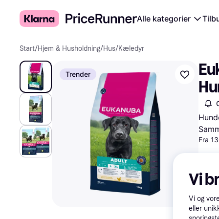
Alle kategorier
Tilb
Start
/
Hjem & Husholdning
/
Hus
/
Kæledyr
Euk
Trender
Hu
Hunde
Samme
Fra 13
Vi b
Vi og vor
eller unik
sporingst