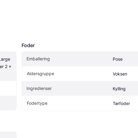
Foder
Emballering
arge 
Pose
r 2 x 
Aldersgruppe
Voksen
Ingredienser
Kylling
Fodertype
Tørfoder