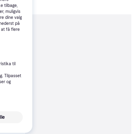
e tilbage,
r, muligvis
re dine valg
 nederst på
moveret
 at få flere
63 kr.
221 kr./md.
stika til
øbsgaranti
. Tilpasset
91 kr.
ser og
30 kr./md.
lle
3 kr.
21 kr./md.