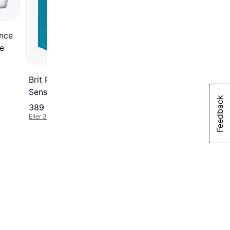
ence
ge
Brit Premium by Nature
Sensitive Lam & Ris 15kg
389 kr.
437 kr.
Eller 3 betalinger af 130 kr.
Eller 3 betalinger af 146 kr.