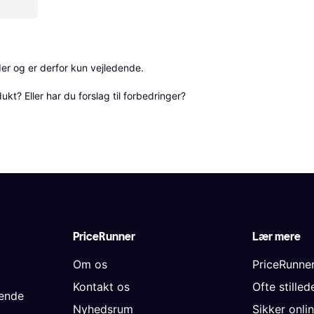
r og er derfor kun vejledende. 

? Eller har du forslag til forbedringer? 
PriceRunner
Lær mere
Om os
PriceRunne
Kontakt os
Ofte stille
gende
Nyhedsrum
Sikker onli