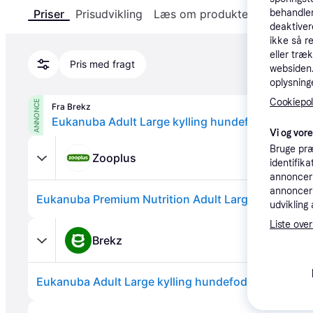
behandler
Priser
Prisudvikling
Læs om produktet
Specifika
deaktiver
ikke så r
eller træ
Pris med fragt
websiden. 
oplysninge
Cookiepoli
ANNONCE
Fra Brekz
Eukanuba Adult Large kylling hundefoder 2 x 15
Vi og vor
Bruge præ
Zooplus
identifik
annonceri
annonceri
udvikling 
Liste over
Brekz
Eukanuba Adult Large kylling hundefoder 2 x 15 kg
Annonce