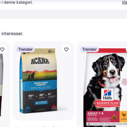
 i denne kategori.
Vis
 interesser.
Trender
Trender