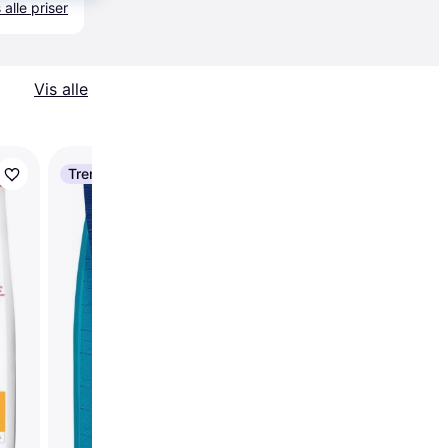
 alle priser
Vis alle
Trender
Trender
Orijen Small Breed 4.