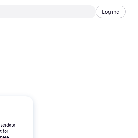
Log ind
Annonce
Annonce
wserdata
t for
tnere