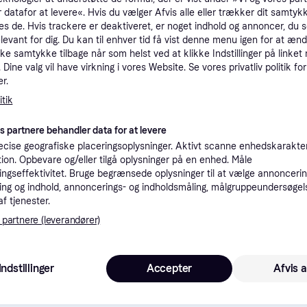
 datafor at levere«. Hvis du vælger Afvis alle eller trækker dit samtykk
tioner
es de. Hvis trackere er deaktiveret, er noget indhold og annoncer, du se
elevant for dig. Du kan til enhver tid få vist denne menu igen for at ænd
kke samtykke tilbage når som helst ved at klikke Indstillinger på linket
Pro
Dine valg vil have virkning i vores Website. Se vores privatliv politik for
r.
tik
6
Fri fragt
,
5-8 dage
 kg
Eller 
es partnere behandler data for at levere
cise geografiske placeringsoplysninger. Aktivt scanne enhedskarakteri
K
ation. Opbevare og/eller tilgå oplysninger på en enhed. Måle
ngseffektivitet. Bruge begrænsede oplysninger til at vælge annoncering
3
ng og indhold, annoncerings- og indholdsmåling, målgruppeundersøgel
Eukanuba Premium Nutrition Adult Large & Giant Breed Kylling - 15 kg
·
Laveste pris
19 kr. fragt
,
2-4 dage
af tjenester.
Eller 1
 partnere (leverandører)
Indstillinger
Accepter
Afvis a
66
Fri fragt
,
5-8 dage
Eller 2