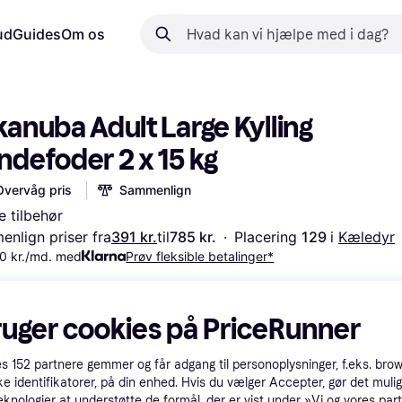
ud
Guides
Om os
anuba Adult Large Kylling 
ndefoder 2 x 15 kg
Overvåg pris
Sammenlign
 tilbehør
nlign priser fra
391 kr.
til
785 kr.
·
Placering 
129 
i 
Kæledyr
0 kr./md. med
Prøv fleksible betalinger*
ruger cookies på PriceRunner
es
152
partnere gemmer og får adgang til personoplysninger, f.eks. bro
ke identifikatorer, på din enhed. Hvis du vælger Accepter, gør det mulig
eknologier at understøtte de formål, der er vist under »Vi og vores par