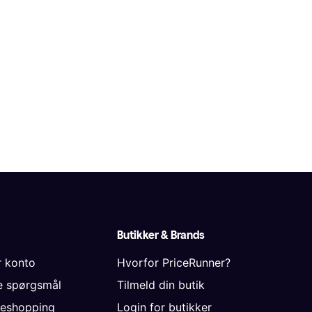
Butikker & Brands
r konto
Hvorfor PriceRunner?
de spørgsmål
Tilmeld din butik
neshopping
Login for butikker