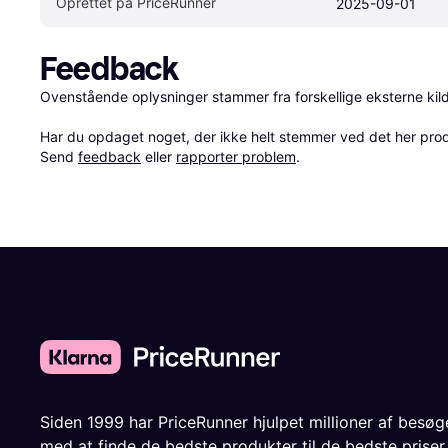
Oprettet på PriceRunner
2025-09-01
Feedback
Ovenstående oplysninger stammer fra forskellige eksterne kilde
Har du opdaget noget, der ikke helt stemmer ved det her produkt
Send 
feedback
 eller 
rapporter problem
.
Siden 1999 har PriceRunner hjulpet millioner af besø
med at finde de bedste produkter til de bedste priser.