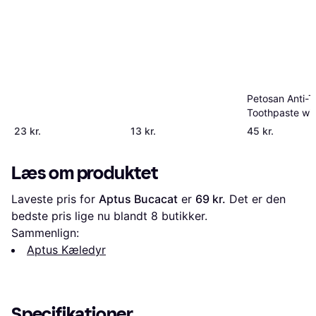
Petosan Anti-T
Toothpaste wit
Poultry Flavor 
23 kr.
13 kr.
45 kr.
Læs om produktet
Laveste pris for 
Aptus Bucacat
 er 
69 kr.
 Det er den 
bedste pris lige nu blandt 
8
 butikker.
Sammenlign:
Aptus Kæledyr
Specifikationer