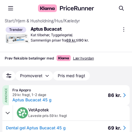
Start
/
Hjem & Husholdning
/
Hus
/
Kæledyr
Aptus Bucacat
Trender
Kat tilbehør, Tyggelegetøj
Sammenlign priser fra
69 kr.
til
90 kr.
Prøv fleksible betalinger med
Lær hvordan
Promoveret
Pris med fragt
Fra Apopro
ANNONCE
86 kr.
29 kr. fragt
,
1-2 dage
Aptus Bucacat 45 g
VetApotek
·
Laveste pris
59 kr. fragt
69 kr.
Dental gel Aptus Bucacat 45 g