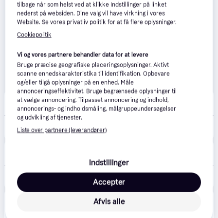
tilbage når som helst ved at klikke Indstillinger på linket
nederst på websiden. Dine valg vil have virkning i vores
Website. Se vores privatliv politik for at få flere oplysninger.
Cookiepolitik
Vi og vores partnere behandler data for at levere
Bruge præcise geografiske placeringsoplysninger. Aktivt
scanne enhedskarakteristika til identifikation. Opbevare
og/eller tilgå oplysninger på en enhed. Måle
annonceringseffektivitet. Bruge begrænsede oplysninger til
Matas
5.0
(2)
at vælge annoncering. Tilpasset annoncering og indhold,
29 kr. fragt
,
1-2 dage
annoncerings- og indholdsmåling, målgruppeundersøgelser
og udvikling af tjenester.
88 kr.
Aptus Bucacat Pasta Tandgel Kat 45 g
Liste over partnere (leverandører)
Eller 3 betalinger af 29 kr.
Maxi Zoo
4.8
(15)
40 kr. fragt
,
1-3 dage
Indstillinger
90 kr.
Bucacat pasta 45 g gel
Accepter
Afvis alle
Produktet fås også hos 
2
butikker
, som ikke er 
Vis alle
betalende kunde i denne kategori.