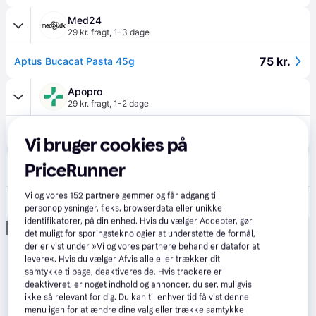
Med24
29 kr. fragt
,
1-3 dage
75 kr.
Aptus Bucacat Pasta 45g
Apopro
29 kr. fragt
,
1-2 dage
86 kr.
Aptus Bucacat 45 g
Vi bruger cookies på
apotekeren.dk
PriceRunner
29 kr. fragt
,
2-3 dage
Vi og vores
152
partnere gemmer og får adgang til
86 kr.
Aptus Bucacat 45 g
personoplysninger, f.eks. browserdata eller unikke
identifikatorer, på din enhed. Hvis du vælger Accepter, gør
Annonce
det muligt for sporingsteknologier at understøtte de formål,
der er vist under »Vi og vores partnere behandler datafor at
levere«. Hvis du vælger Afvis alle eller trækker dit
samtykke tilbage, deaktiveres de. Hvis trackere er
deaktiveret, er noget indhold og annoncer, du ser, muligvis
ikke så relevant for dig. Du kan til enhver tid få vist denne
menu igen for at ændre dine valg eller trække samtykke