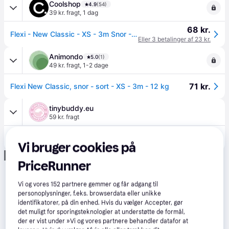
Coolshop
4.9
(54)
39 kr. fragt
,
1 dag
68 kr.
Flexi - New Classic - XS - 3m Snor - Pink - max 8Kg - Klar til levering - Prismatch
Eller 3 betalinger af 23 kr.
Animondo
5.0
(1)
49 kr. fragt
,
1-2 dage
71 kr.
Flexi New Classic, snor - sort - XS - 3m - 12 kg
tinybuddy.eu
59 kr. fragt
66 kr.
Flexi-line New Classic 3 m - Pink / Med Snor / XS
Vi bruger cookies på
Annonce
PriceRunner
Vi og vores
152
partnere gemmer og får adgang til
personoplysninger, f.eks. browserdata eller unikke
identifikatorer, på din enhed. Hvis du vælger Accepter, gør
det muligt for sporingsteknologier at understøtte de formål,
der er vist under »Vi og vores partnere behandler datafor at