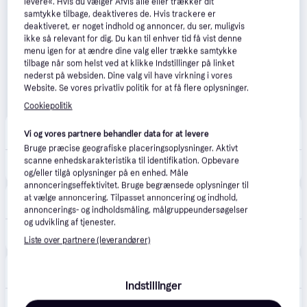
levere«. Hvis du vælger Afvis alle eller trækker dit
samtykke tilbage, deaktiveres de. Hvis trackere er
deaktiveret, er noget indhold og annoncer, du ser, muligvis
ikke så relevant for dig. Du kan til enhver tid få vist denne
menu igen for at ændre dine valg eller trække samtykke
tilbage når som helst ved at klikke Indstillinger på linket
nederst på websiden. Dine valg vil have virkning i vores
Website. Se vores privatliv politik for at få flere oplysninger.
Cookiepolitik
Dyrecenter
Vi og vores partnere behandler data for at levere
39 kr. fragt
Bruge præcise geografiske placeringsoplysninger. Aktivt
scanne enhedskarakteristika til identifikation. Opbevare
88 kr.
12kg hund 3m Flexi Tape sort - XS - Små håndtag
og/eller tilgå oplysninger på en enhed. Måle
annonceringseffektivitet. Bruge begrænsede oplysninger til
Fjeldgaard Shop
at vælge annoncering. Tilpasset annoncering og indhold,
29 kr. fragt
,
1-3 dage
annoncerings- og indholdsmåling, målgruppeundersøgelser
og udvikling af tjenester.
99 kr.
Flexi New Classic Pink - XSmall 3 m. line Max.8 kg.
Liste over partnere (leverandører)
avXperten
4.8
(429)
49 kr. fragt
,
2-4 dage
Indstillinger
95 kr.
Flexi Classic Hundesnor - 3m, XS (Max 8kg) - Pink