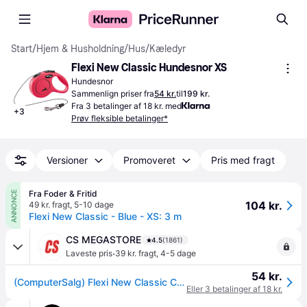
Start
/
Hjem & Husholdning
/
Hus
/
Kæledyr
Flexi New Classic Hundesnor XS
Hundesnor
Sammenlign priser fra
54 kr.
til
199 kr.
Fra 3 betalinger af 18 kr. med
+
3
Prøv fleksible betalinger*
Versioner
Promoveret
Pris med fragt
Fra Foder & Fritid
ANNONCE
104 kr.
49 kr. fragt
,
5-10 dage
Flexi New Classic - Blue - XS: 3 m
CS MEGASTORE
4.5
(1861)
·
Laveste pris
39 kr. fragt
,
4-5 dage
54 kr.
(ComputerSalg) Flexi New Classic Cat XS 3 m Fleksibel hundesnor
Eller 3 betalinger af 18 kr.