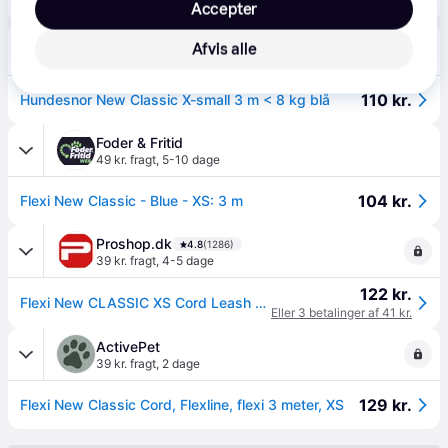
Accepter
Eller 3 betalinger af 32 kr.
Maxi Zoo
4.8
(17)
Afvis alle
40 kr. fragt
,
1-3 dage
110 kr.
Hundesnor New Classic X-small 3 m < 8 kg blå
Foder & Fritid
49 kr. fragt
,
5-10 dage
104 kr.
Flexi New Classic - Blue - XS: 3 m
Proshop.dk
4.8
(1286)
39 kr. fragt
,
4-5 dage
122 kr.
Flexi New CLASSIC XS Cord Leash 3m 8kg Pink
Eller 3 betalinger af 41 kr.
ActivePet
39 kr. fragt
,
2 dage
129 kr.
Flexi New Classic Cord, Flexline, flexi 3 meter, XS