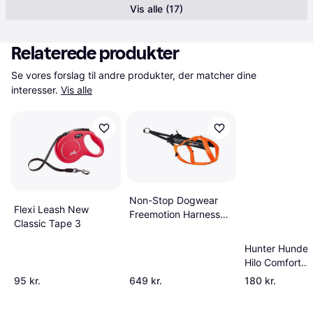
Vis alle (17)
Relaterede produkter
Se vores forslag til andre produkter, der matcher dine 
interesser.
Vis alle
Non-Stop Dogwear
Flexi Leash New
Freemotion Harness
Classic Tape 3
5.0 Black Orange
Hunter Hundes
Hilo Comfort
Antracitgrå
95 kr.
649 kr.
180 kr.