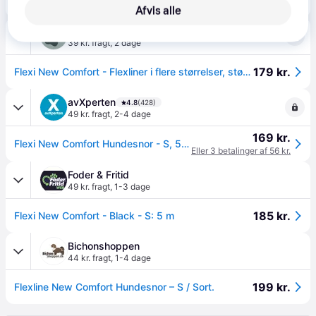
170 kr.
Hundeline New Comfort S 5 m sort
Afvis alle
ActivePet
39 kr. fragt
,
2 dage
179 kr.
Flexi New Comfort - Flexliner i flere størrelser, størrelse S/5 m
avXperten
4.8
(428)
49 kr. fragt
,
2-4 dage
169 kr.
Flexi New Comfort Hundesnor - S, 5m (Max 15kg) - Sort
Eller 3 betalinger af 56 kr.
Foder & Fritid
49 kr. fragt
,
1-3 dage
185 kr.
Flexi New Comfort - Black - S: 5 m
Bichonshoppen
44 kr. fragt
,
1-4 dage
199 kr.
Flexline New Comfort Hundesnor – S / Sort.