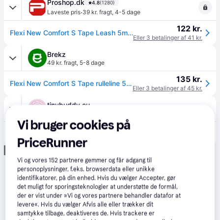
Proshop.dk
4.8
(1280)
·
Laveste pris
39 kr. fragt
,
4-5 dage
122 kr.
Flexi New Comfort S Tape Leash 5m 15kg Black
Eller 3 betalinger af 41 kr.
Brekz
49 kr. fragt
,
5-8 dage
135 kr.
Flexi New Comfort S Tape rulleline 5 meter Sort
Eller 3 betalinger af 45 kr.
tinybuddy.eu
59 kr. fragt
Vi bruger cookies på
133 kr.
Flexi-line New Comfort 5 m - Sort / Med bånd / S
PriceRunner
Annonce
Vi og vores
152
partnere gemmer og får adgang til
personoplysninger, f.eks. browserdata eller unikke
identifikatorer, på din enhed. Hvis du vælger Accepter, gør
det muligt for sporingsteknologier at understøtte de formål,
der er vist under »Vi og vores partnere behandler datafor at
levere«. Hvis du vælger Afvis alle eller trækker dit
samtykke tilbage, deaktiveres de. Hvis trackere er