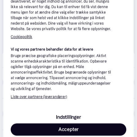
deaktiveret, er noget indhold og annoncer, du ser, muligvis
ikke så relevant for dig. Du kan til enhver tid få vist denne
menu igen for at ændre dine valg eller trække samtykke
tilbage når som helst ved at klikke Indstillinger på linket
nederst på websiden. Dine valg vil have virkning i vores
Website. Se vores privatliv politik for at få flere oplysninger.
Cookiepolitik
Vi og vores partnere behandler data for at levere
Bruge præcise geografiske placeringsoplysninger. Aktivt
Østjysk Hunting & Outdoor
5.0
(3)
scanne enhedskarakteristika til identifikation. Opbevare
39 kr. fragt
,
1-3 dage
og/eller tilgå oplysninger på en enhed. Måle
annonceringseffektivitet. Bruge begrænsede oplysninger til
159 kr.
Flexi New Comfort Flexline S 5meter Max. 15kg Tape Sort/Grå
at vælge annoncering. Tilpasset annoncering og indhold,
annoncerings- og indholdsmåling, målgruppeundersøgelser
Zooplus
og udvikling af tjenester.
29 kr. fragt
,
2-4 dage
Liste over partnere (leverandører)
170 kr.
flexi New Comfort snorline S, sort, 5 m - Snor: 5 m lang
Eller 3 betalinger af 57 kr.
Indstillinger
Maxi Zoo
4.8
(15)
40 kr. fragt
,
1-3 dage
Accepter