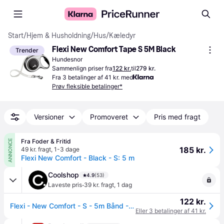
Start
/
Hjem & Husholdning
/
Hus
/
Kæledyr
Flexi New Comfort Tape S 5M Black
Trender
Hundesnor
Sammenlign priser fra
122 kr.
til
279 kr.
Fra 3 betalinger af 41 kr. med
Prøv fleksible betalinger*
Versioner
Promoveret
Pris med fragt
Fra Foder & Fritid
ANNONCE
185 kr.
49 kr. fragt
,
1-3 dage
Flexi New Comfort - Black - S: 5 m
Coolshop
4.9
(53)
·
Laveste pris
39 kr. fragt
,
1 dag
122 kr.
Flexi - New Comfort - S - 5m Bånd - Sort - max 15Kg - Klar til levering - Prismatch - Black
Eller 3 betalinger af 41 kr.