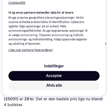
Cookiepolitik
Se vores forslag til andre produkter, der matcher dine 
interesser.
Vis alle
Vi og vores partnere behandler data for at levere
Bruge præcise geografiske placeringsoplysninger. Aktivt
scanne enhedskarakteristika til identifikation. Opbevare
og/eller tilgå oplysninger på en enhed. Måle
annonceringseffektivitet. Bruge begrænsede oplysninger til
at vælge annoncering. Tilpasset annoncering og indhold,
annoncerings- og indholdsmåling, målgruppeundersøgelser
Segula SureFe
og udvikling af tjenester.
Bowl/Mat Set
Liste over partnere (leverandører)
Trixie Bowl Set
Trixie Keramik
Hundeskål 0.35l
Indstillinger
31 kr.
23 kr.
129 kr.
Accepter
Læs om produktet
Afvis alle
Laveste pris for 
Trixie Slow Feed Plastikskål 0.45l 
(25031)
 er 
29 kr.
 Det er den bedste pris lige nu blandt 
4
 butikker.