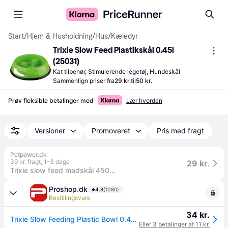
Start
/
Hjem & Husholdning
/
Hus
/
Kæledyr
Trixie Slow Feed Plastikskål 0.45l 
(25031)
Kat tilbehør, Stimulerende legetøj, Hundeskål
Sammenlign priser fra
29 kr.
til
50 kr.
Prøv fleksible betalinger med
Lær hvordan
Versioner
Promoveret
Pris med fragt
Petpower.dk
39 kr. fragt
,
1-3 dage
29 kr.
Trixie slow feed madskål 450-1500 ml. flere farver
Proshop.dk
4.8
(1280)
Bestillingsvare
34 kr.
Trixie Slow Feeding Plastic Bowl 0.45 l/ø 20 cm assorted colours
Eller 3 betalinger af 11 kr.