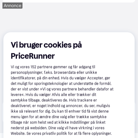
Annonce
Vi bruger cookies på
PriceRunner
Vi og vores
152
partnere gemmer og får adgang til
personoplysninger, f.eks. browserdata eller unikke
identifikatorer, på din enhed. Hvis du vælger Accepter, gør
det muligt for sporingsteknologier at understøtte de formål,
der er vist under »Vi og vores partnere behandler datafor at
levere«. Hvis du vælger Afvis alle eller trækker dit
samtykke tilbage, deaktiveres de. Hvis trackere er
deaktiveret, er noget indhold og annoncer, du ser, muligvis
Produktet fås også hos 
2
butikker
, som ikke er 
ikke så relevant for dig. Du kan til enhver tid få vist denne
Vis alle
betalende kunde i denne kategori.
menu igen for at ændre dine valg eller trække samtykke
tilbage når som helst ved at klikke Indstillinger på linket
nederst på websiden. Dine valg vil have virkning i vores
Website. Se vores privatliv politik for at få flere oplysninger.
Relaterede produkter