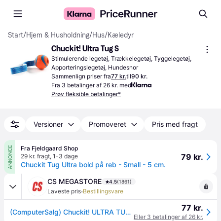
Start
/
Hjem & Husholdning
/
Hus
/
Kæledyr
Chuckit! Ultra Tug S
Stimulerende legetøj, Trækkelegetøj, Tyggelegetøj, 
Apporteringslegetøj, Hundesnor
Sammenlign priser fra
77 kr.
til
90 kr.
Fra 3 betalinger af 26 kr. med
Prøv fleksible betalinger*
Versioner
Promoveret
Pris med fragt
Fra Fjeldgaard Shop
ANNONCE
79 kr.
29 kr. fragt
,
1-3 dage
Chuckit Tug Ultra bold på reb - Small - 5 cm.
CS MEGASTORE
4.5
(1861)
·
Laveste pris
Bestillingsvare
77 kr.
(ComputerSalg) Chuckit! ULTRA TUG SMALL (231101)
Eller 3 betalinger af 26 kr.