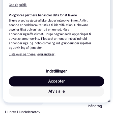
Cookiepolitik
Vi og vores partnere behandler data for at levere
Bruge præcise geografiske placeringsoplysninger. Aktivt
scanne enhedskarakteristika til identifikation. Opbevare
og/eller tilgå oplysninger på en enhed. Måle
Relaterede produkter
annonceringseffektivitet. Bruge begrænsede oplysninger til
at vælge annoncering. Tilpasset annoncering og indhold,
Se vores forslag til andre produkter, der matcher dine 
annoncerings- og indholdsmåling, målgruppeundersøgelser
interesser.
Vis alle
og udvikling af tjenester.
Liste over partnere (leverandører)
-10 kr.
Indstillinger
Accepter
Trixie Wooden
Retrieving Dumbbell
Afvis alle
Trixie Bidepøl
håndtag
Hunter Hundelegetov