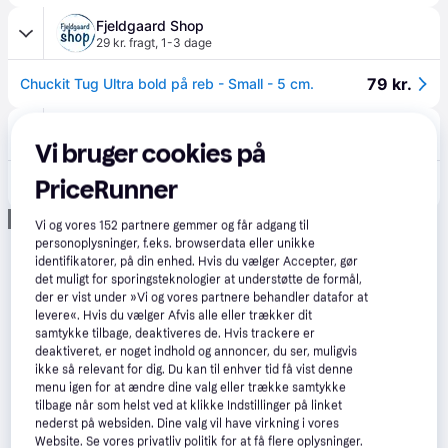
Fjeldgaard Shop
29 kr. fragt
,
1-3 dage
79 kr.
Chuckit Tug Ultra bold på reb - Small - 5 cm.
MyPets.dk
39 kr. fragt
,
1 dag
Vi bruger cookies på
PriceRunner
90 kr.
Chuckit Fetch Games Ultra Tug, Small
Annonce
Vi og vores
152
partnere gemmer og får adgang til
personoplysninger, f.eks. browserdata eller unikke
identifikatorer, på din enhed. Hvis du vælger Accepter, gør
det muligt for sporingsteknologier at understøtte de formål,
der er vist under »Vi og vores partnere behandler datafor at
levere«. Hvis du vælger Afvis alle eller trækker dit
samtykke tilbage, deaktiveres de. Hvis trackere er
deaktiveret, er noget indhold og annoncer, du ser, muligvis
ikke så relevant for dig. Du kan til enhver tid få vist denne
menu igen for at ændre dine valg eller trække samtykke
tilbage når som helst ved at klikke Indstillinger på linket
nederst på websiden. Dine valg vil have virkning i vores
Website. Se vores privatliv politik for at få flere oplysninger.