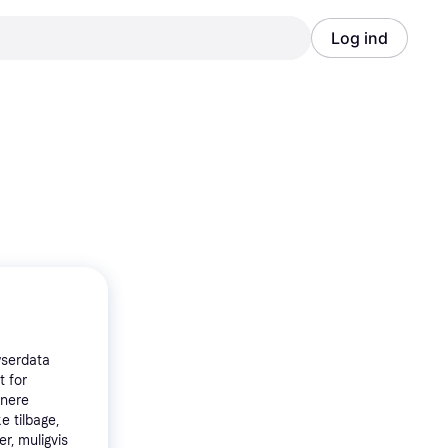
Log ind
Annonce
Annonce
wserdata
t for
tnere
e tilbage,
r, muligvis