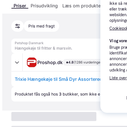
ikke så r
Priser
Prisudvikling
Læs om produktet
Specifika
eller træ
websiden. 
oplysninge
Pris med fragt
Cookiepoli
Vi og vor
Petshop Danmark
Bruge præ
Hængekøje til fritter & marsvin.
identifik
annonceri
Proshop.dk
4.8
(1286 vurderinger)
annonceri
udvikling 
Liste over
Trixie Hængekøje til Små Dyr Assorterede Farver Frit
Annonce
Produktet fås også hos 
3
butikker
, som ikke er betalende ku