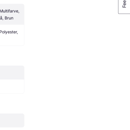
Multifarve, 
rå, Brun
olyester, 