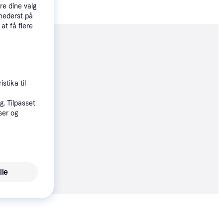
re dine valg
 nederst på
 at få flere
moveret
51 kr.
stika til
. Tilpasset
øbsgaranti
ser og
54 kr.
18 kr./md.
 alle priser
lle