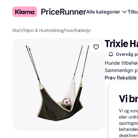
Alle kategorier
Tilb
Start
/
Hjem & Husholdning
/
Hus
/
Kæledyr
Trixie 
Overvåg pr
Hunde tilbehø
Sammenlign pr
Prøv fleksible
Vi b
Vi og vor
eller unik
sporingst
behandler
deaktiver