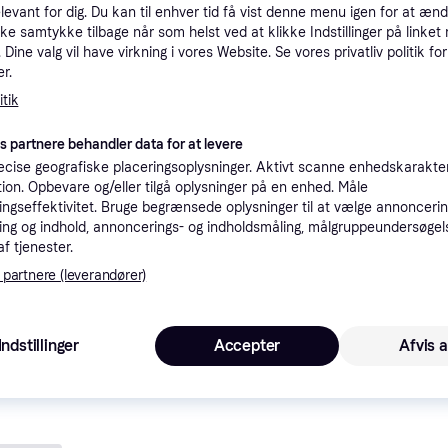
elevant for dig. Du kan til enhver tid få vist denne menu igen for at ænd
tioner
kke samtykke tilbage når som helst ved at klikke Indstillinger på linket
Dine valg vil have virkning i vores Website. Se vores privatliv politik for
r.
Pro
tik
es partnere behandler data for at levere
39 kr. fragt
cise geografiske placeringsoplysninger. Aktivt scanne enhedskarakteri
ation. Opbevare og/eller tilgå oplysninger på en enhed. Måle
ngseffektivitet. Bruge begrænsede oplysninger til at vælge annoncering
K
ng og indhold, annoncerings- og indholdsmåling, målgruppeundersøgel
af tjenester.
 partnere (leverandører)
ter Rotter
Bestillingsvare
Eller 
nde i denne kategori.
Vis
Indstillinger
Accepter
Afvis a