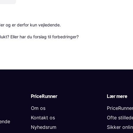
r og er derfor kun vejledende. 

? Eller har du forslag til forbedringer? 
PriceRunner
Lær mere
Om os
PriceRunne
Kontakt os
Ofte stille
gende
Nyhedsrum
Sikker onli