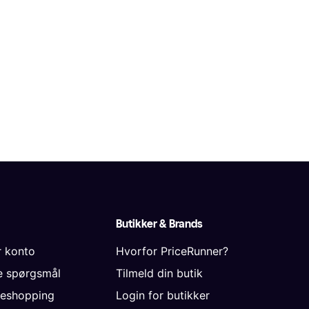
Butikker & Brands
r konto
Hvorfor PriceRunner?
de spørgsmål
Tilmeld din butik
neshopping
Login for butikker