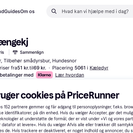
ud
Guides
Om os
Hængekj
is
Sammenlign
r, Tilbehør smådyrsbur, Hundesnor
iser fra
51 kr.
til
69 kr.
·
Placering 
5061 
i 
Kæledyr
 betalinger med
Lær hvordan
ruger cookies på PriceRunner
es
152
partnere gemmer og får adgang til personoplysninger, f.eks. bro
ke identifikatorer, på din enhed. Hvis du vælger Accepter, gør det mulig
eknologier at understøtte de formål, der er vist under »Vi og vores par
 datafor at levere«. Hvis du vælger Afvis alle eller trækker dit samtykk
es de. Hvis trackere er deaktiveret, er noget indhold og annoncer, du se