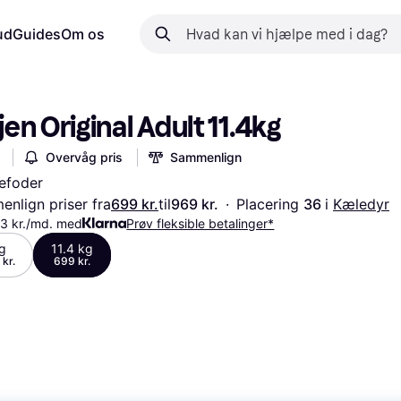
ud
Guides
Om os
jen Original Adult 11.4kg
Overvåg pris
Sammenlign
efoder
nlign priser fra
699 kr.
til
969 kr.
·
Placering 
36 
i 
Kæledyr
33 kr./md. med
Prøv fleksible betalinger*
g
11.4 kg
 kr.
699 kr.