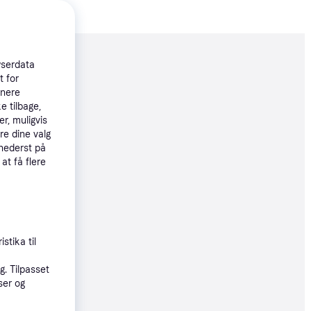
moveret
wserdata
t for
tnere
15 kr.
e tilbage,
r, muligvis
272 kr./md.
re dine valg
 nederst på
 at få flere
9 kr.
33 kr./md.
stika til
. Tilpasset
8 kr.
ser og