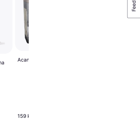
Acana Light and Fit 2kg
na
159 kr.
680 kr.