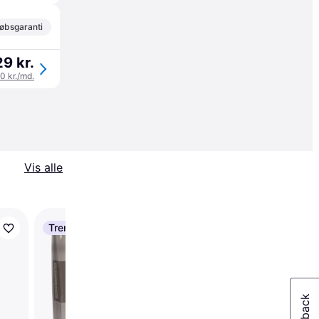
øbsgaranti
9 kr.
10 kr./md.
Vis alle
Trender
Monster Dog GF Sing
12kg Lam 12kg