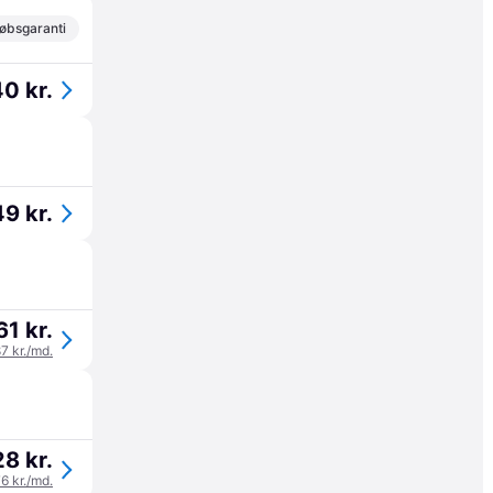
øbsgaranti
0 kr.
9 kr.
61 kr.
87 kr./md.
8 kr.
76 kr./md.