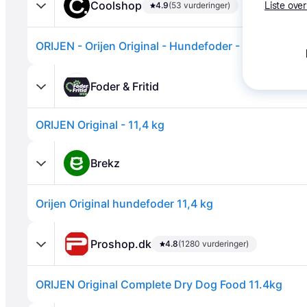
Coolshop
4.9
(53 vurderinger)
Liste over
Foder & Fritid
ORIJEN Original - 11,4 kg
Annonce
Brekz
Orijen Original hundefoder 11,4 kg
Proshop.dk
4.8
(1280 vurderinger)
ORIJEN Original Complete Dry Dog Food 11.4kg