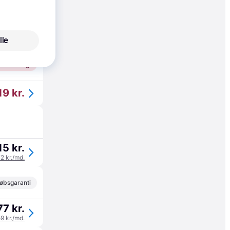
øbsgaranti
9 kr.
lle
36 kr./md.
til 10. aug.
19 kr.
15 kr.
72 kr./md.
øbsgaranti
77 kr.
59 kr./md.