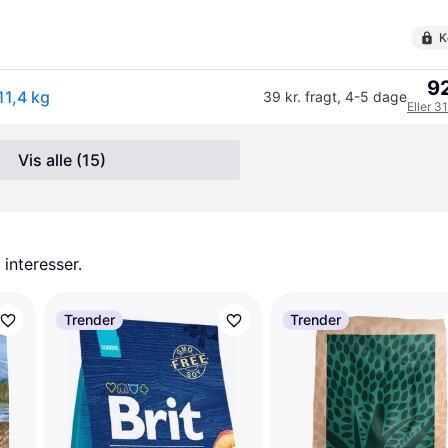
K
92
11,4 kg
39 kr. fragt
,
4-5 dage
Eller 3
Vis alle (15)
 interesser.
Trender
Trender