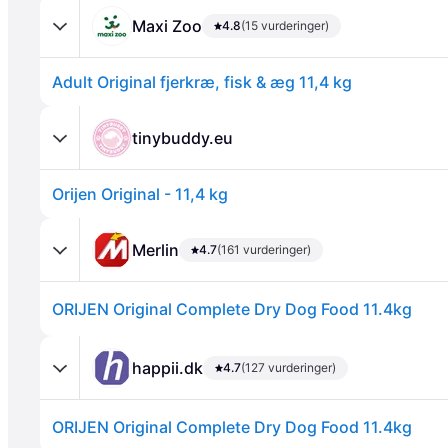
Maxi Zoo
4.8
(15 vurderinger)
Adult Original fjerkræ, fisk & æg 11,4 kg
tinybuddy.eu
Orijen Original - 11,4 kg
Annonce
Merlin
4.7
(161 vurderinger)
ORIJEN Original Complete Dry Dog Food 11.4kg
happii.dk
4.7
(127 vurderinger)
ORIJEN Original Complete Dry Dog Food 11.4kg