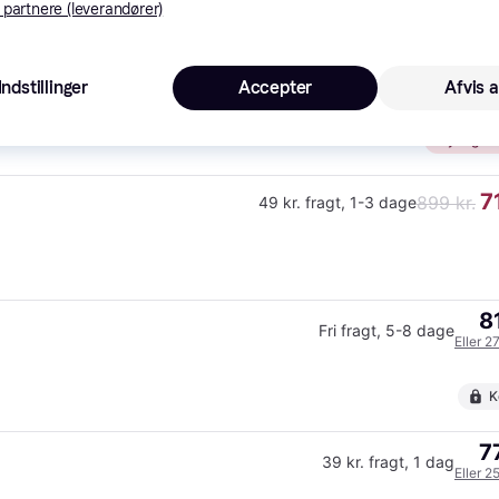
K
 partnere (leverandører)
70
ORIJEN - Orijen Original - Hundefoder - Kylling & Fisk - 11,4kg - Fri fragt og klar til levering
Fri fragt
,
1 dag
Indstillinger
Accepter
Afvis a
Eller 2
Gyldig ind
7
899 kr.
49 kr. fragt
,
1-3 dage
8
Fri fragt
,
5-8 dage
Eller 2
K
7
39 kr. fragt
,
1 dag
Eller 2