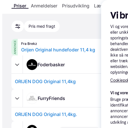
Priser
Anmeldelser
Prisudvikling
Læs om produk
Vi b
Pris med fragt
Vi og vor
eller unik
sporingst
ANNONCE
Fra Brekz
behandler
Orijen Original hundefoder 11,4 kg
deaktiver
ikke så r
eller træ
Foderbasker
websiden. 
oplysninge
Cookiepoli
ORIJEN DOG Original 11,4kg
Vi og vor
FurryFriends
Bruge præ
identifik
annonceri
ORIJEN DOG Original 11,4kg.
annonceri
udvikling 