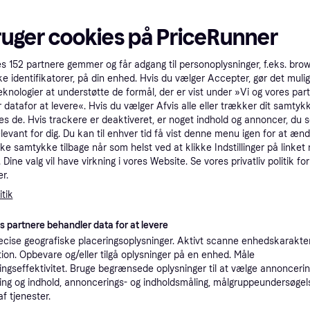
tet
Specifikationer
ruger cookies på PriceRunner
Pro
es
152
partnere gemmer og får adgang til personoplysninger, f.eks. bro
ke identifikatorer, på din enhed. Hvis du vælger Accepter, gør det mulig
eknologier at understøtte de formål, der er vist under »Vi og vores par
8
 datafor at levere«. Hvis du vælger Afvis alle eller trækker dit samtykk
Fri fragt
,
5-8 dage
es de. Hvis trackere er deaktiveret, er noget indhold og annoncer, du se
Eller 
elevant for dig. Du kan til enhver tid få vist denne menu igen for at ænd
kke samtykke tilbage når som helst ved at klikke Indstillinger på linket
Dine valg vil have virkning i vores Website. Se vores privatliv politik for
r.
69
tik
·
Laveste pris
Fri fragt
,
1-2 dage
Eller 2
es partnere behandler data for at levere
cise geografiske placeringsoplysninger. Aktivt scanne enhedskarakteri
ation. Opbevare og/eller tilgå oplysninger på en enhed. Måle
ngseffektivitet. Bruge begrænsede oplysninger til at vælge annoncering
70
Fri fragt
,
1-2 dage
ng og indhold, annoncerings- og indholdsmåling, målgruppeundersøgel
af tjenester.