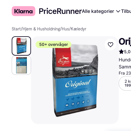
Alle kategorier
Tilb
Start
/
Hjem & Husholdning
/
Hus
/
Kæledyr
Ori
50+ overvåger
5,0
Hund
Samme
Fra 2
2 k
199