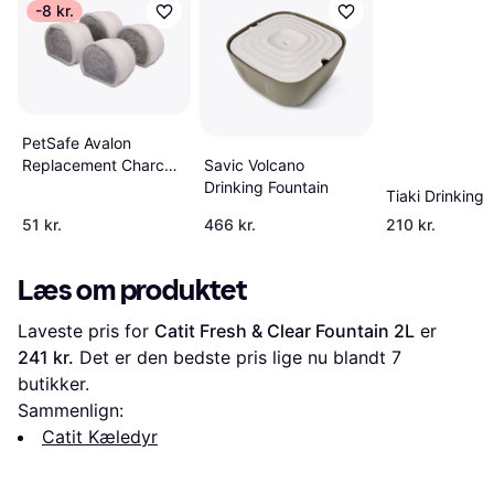
-8 kr.
PetSafe Avalon
Savic Volcano
Replacement Charcoal
Drinking Fountain
Filter 4-pack
Tiaki Drinking 
51 kr.
466 kr.
210 kr.
Læs om produktet
Laveste pris for 
Catit Fresh & Clear Fountain 2L
 er 
241 kr.
 Det er den bedste pris lige nu blandt 
7
butikker.
Sammenlign:
Catit Kæledyr