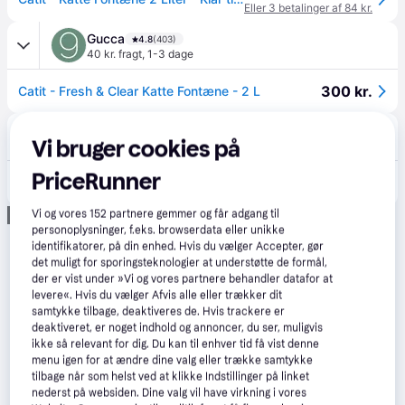
Eller 3 betalinger af 84 kr.
Gucca
4.8
(403)
40 kr. fragt
,
1-3 dage
300 kr.
Catit - Fresh & Clear Katte Fontæne - 2 L
avXperten
4.8
(428)
Vi bruger cookies på
89 kr. fragt
,
2-4 dage
295 kr.
PriceRunner
Catit Kattespringvand - 2L - Hvid
Eller 3 betalinger af 98 kr.
Annonce
Vi og vores
152
partnere gemmer og får adgang til
personoplysninger, f.eks. browserdata eller unikke
identifikatorer, på din enhed. Hvis du vælger Accepter, gør
det muligt for sporingsteknologier at understøtte de formål,
der er vist under »Vi og vores partnere behandler datafor at
levere«. Hvis du vælger Afvis alle eller trækker dit
samtykke tilbage, deaktiveres de. Hvis trackere er
deaktiveret, er noget indhold og annoncer, du ser, muligvis
ikke så relevant for dig. Du kan til enhver tid få vist denne
menu igen for at ændre dine valg eller trække samtykke
tilbage når som helst ved at klikke Indstillinger på linket
nederst på websiden. Dine valg vil have virkning i vores