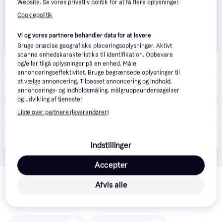
Website. Se vores privatliv politik for at få flere oplysninger.
Cookiepolitik
Vi og vores partnere behandler data for at levere
Bruge præcise geografiske placeringsoplysninger. Aktivt
scanne enhedskarakteristika til identifikation. Opbevare
CS MEGASTORE
4.5
(1861)
og/eller tilgå oplysninger på en enhed. Måle
Bestillingsvare
annonceringseffektivitet. Bruge begrænsede oplysninger til
at vælge annoncering. Tilpasset annoncering og indhold,
250 kr.
(ComputerSalg) Hagen CATIT autom. foderautomat 2L til katte/ vand 50053 - 52722
annoncerings- og indholdsmåling, målgruppeundersøgelser
Eller 3 betalinger af 83 kr.
og udvikling af tjenester.
VetApotek
Liste over partnere (leverandører)
Bestillingsvare
314 kr.
Vandautomat catit fontæne Small 2 liter
Indstillinger
Accepter
Relaterede produkter
Afvis alle
Se vores forslag til andre produkter, der matcher dine 
interesser.
Vis alle