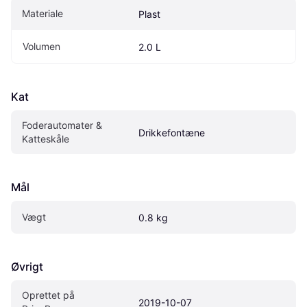
Materiale
Plast
Volumen
2.0 L
Kat
Foderautomater & 
Drikkefontæne 
Katteskåle
Mål
Vægt
0.8 kg
Øvrigt
Oprettet på 
2019-10-07