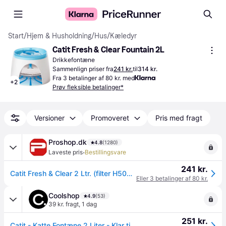
Start
/
Hjem & Husholdning
/
Hus
/
Kæledyr
Catit Fresh & Clear Fountain 2L
Drikkefontæne
Sammenlign priser fra
241 kr.
til
314 kr.
Fra 3 betalinger af 80 kr. med
+
2
Prøv fleksible betalinger*
Versioner
Promoveret
Pris med fragt
Proshop.dk
4.8
(1280)
·
Laveste pris
Bestillingsvare
241 kr.
Catit Fresh & Clear 2 Ltr. (filter H50057)
Eller 3 betalinger af 80 kr.
Coolshop
4.9
(53)
39 kr. fragt
,
1 dag
251 kr.
Catit - Katte Fontæne 2 Liter - Klar til levering - Prismatch - Hvid