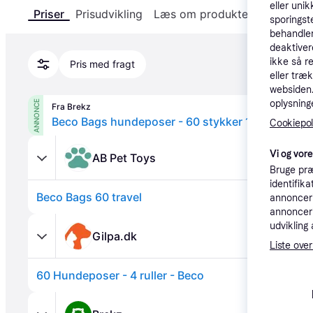
eller unik
Priser
Prisudvikling
Læs om produktet
Specifika
sporingst
behandler
deaktiver
ikke så r
Pris med fragt
eller træ
websiden. 
oplysninge
ANNONCE
Fra Brekz
Beco Bags hundeposer - 60 stykker 1 pakke
Cookiepoli
Vi og vor
AB Pet Toys
Bruge præ
identifik
Beco Bags 60 travel
annonceri
annonceri
udvikling 
Gilpa.dk
Liste over
60 Hundeposer - 4 ruller - Beco