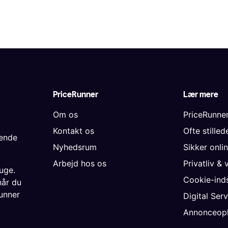
PriceRunner
Lær mere
Om os
PriceRunne
Kontakt os
Ofte stille
gende
Nyhedsrum
Sikker onli
Arbejd hos os
Privatliv & 
uge.
Cookie-inds
når du
unner
Digital Ser
Annonceopl