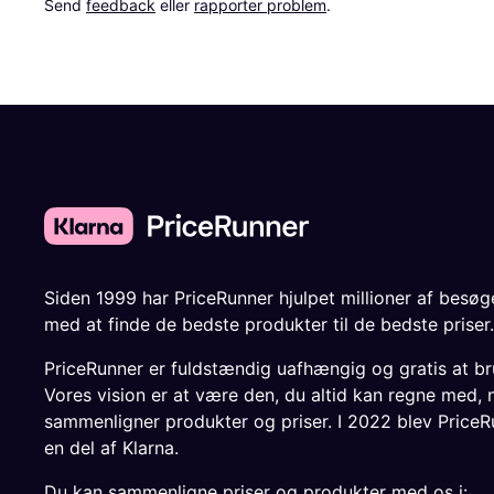
Send 
feedback
 eller 
rapporter problem
.
Siden 1999 har PriceRunner hjulpet millioner af besø
med at finde de bedste produkter til de bedste priser.
PriceRunner er fuldstændig uafhængig og gratis at br
Vores vision er at være den, du altid kan regne med, 
sammenligner produkter og priser. I 2022 blev PriceR
en del af Klarna.
Du kan sammenligne priser og produkter med os i: