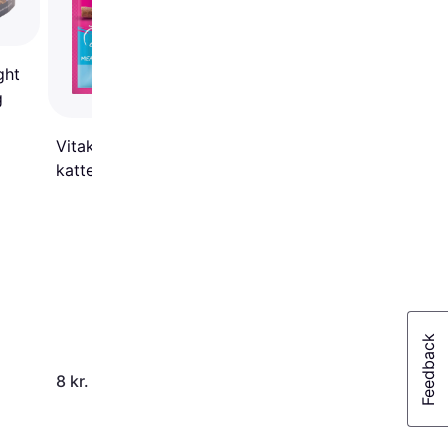
ght
g
Vitakraft Catstick Classic
kattesnack 5
19 kr.
8 kr.
Eller 3 betalinger af 6 kr.