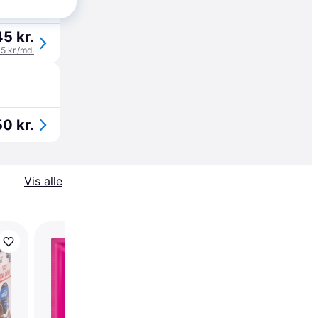
45 kr.
15 kr./md.
50 kr.
Vis alle
Vitakraft Liquid Snac
Duck & Betaglukan