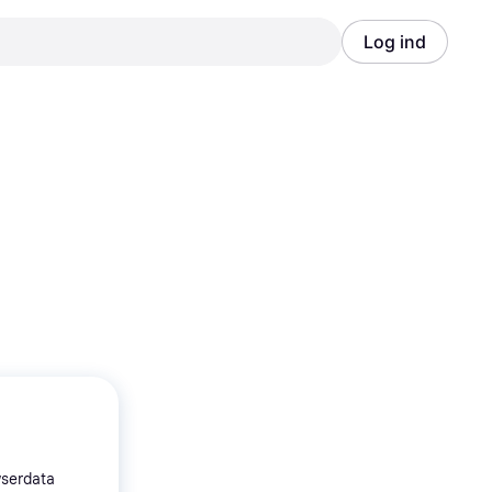
Log ind
Annonce
Annonce
wserdata