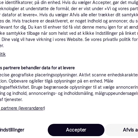
ke identifikatorer, på din enhed. Hvis du vælger Accepter, gør det mulig
tioner
eknologier at understøtte de formål, der er vist under »Vi og vores par
 datafor at levere«. Hvis du vælger Afvis alle eller trækker dit samtykk
es de. Hvis trackere er deaktiveret, er noget indhold og annoncer, du se
elevant for dig. Du kan til enhver tid få vist denne menu igen for at ænd
Pro
kke samtykke tilbage når som helst ved at klikke Indstillinger på linket
Dine valg vil have virkning i vores Website. Se vores privatliv politik for
r.
49 kr. fragt
,
5-8 dage
Eller
tik
es partnere behandler data for at levere
cise geografiske placeringsoplysninger. Aktivt scanne enhedskarakteri
ation. Opbevare og/eller tilgå oplysninger på en enhed. Måle
·
Laveste pris
29 kr. fragt
ngseffektivitet. Bruge begrænsede oplysninger til at vælge annoncering
ng og indhold, annoncerings- og indholdsmåling, målgruppeundersøgel
af tjenester.
 partnere (leverandører)
17 kr. fragt
,
1-2 dage
Indstillinger
Accepter
Afvis a