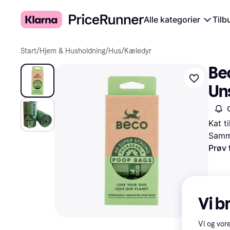
Alle kategorier
Tilb
Start
/
Hjem & Husholdning
/
Hus
/
Kæledyr
Be
Un
Kat t
Samme
Prøv 
Vi b
Vi og vor