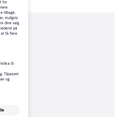
t for
tnere
e tilbage,
r, muligvis
re dine valg
moveret
 nederst på
 at få flere
45 kr.
 15 kr./md.
stika til
34 kr.
. Tilpasset
ser og
56 kr.
lle