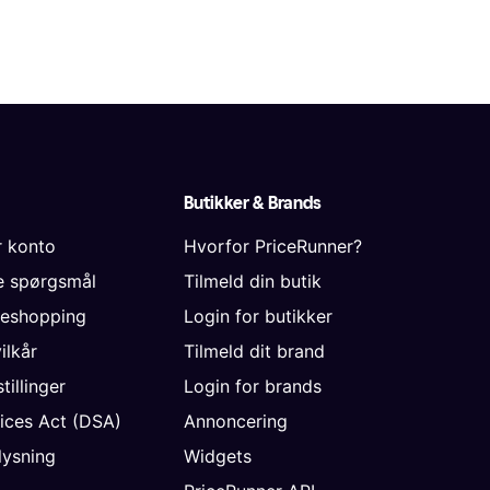
Butikker & Brands
r konto
Hvorfor PriceRunner?
de spørgsmål
Tilmeld din butik
neshopping
Login for butikker
vilkår
Tilmeld dit brand
tillinger
Login for brands
vices Act (DSA)
Annoncering
ysning
Widgets