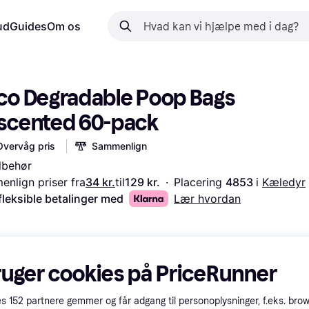
ud
Guides
Om os
co Degradable Poop Bags 
scented 60-pack
Overvåg pris
Sammenlign
ilbehør
nlign priser fra
34 kr.
til
129 kr.
·
Placering 
4853 
i 
Kæledyr
fleksible betalinger med
Lær hvordan
ruger cookies på PriceRunner
es
152
partnere gemmer og får adgang til personoplysninger, f.eks. bro