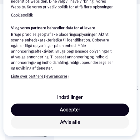
nederst på websiden. Dine valg vil have virkning i vores
Relaterede produkter
Website. Se vores privatliv politik for at få flere oplysninger.
Cookiepolitik
Se vores forslag til andre produkter, der matcher dine 
interesser.
Vis alle
Vi og vores partnere behandler data for at levere
Bruge præcise geografiske placeringsoplysninger. Aktivt
scanne enhedskarakteristika til identifikation. Opbevare
og/eller tilgå oplysninger på en enhed. Måle
annonceringseffektivitet. Bruge begrænsede oplysninger til
at vælge annoncering. Tilpasset annoncering og indhold,
annoncerings- og indholdsmåling, målgruppeundersøgelser
og udvikling af tjenester.
Liste over partnere (leverandører)
Konstsmide 7
Konstsmide 7572-750
Vægplafond
Indstillinger
Vægplafond 6cm
Accepter
Afvis alle