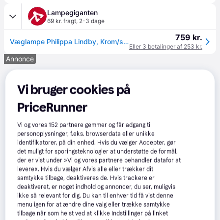
Lampegiganten
69 kr. fragt
,
2-3 dage
759 kr.
Væglampe Philippa Lindby, Krom/sølv, Badeværelse, Metal, Moderne
Eller 3 betalinger af 253 kr.
Annonce
Vi bruger cookies på
PriceRunner
Vi og vores
152
partnere gemmer og får adgang til
personoplysninger, f.eks. browserdata eller unikke
identifikatorer, på din enhed. Hvis du vælger Accepter, gør
det muligt for sporingsteknologier at understøtte de formål,
der er vist under »Vi og vores partnere behandler datafor at
levere«. Hvis du vælger Afvis alle eller trækker dit
samtykke tilbage, deaktiveres de. Hvis trackere er
deaktiveret, er noget indhold og annoncer, du ser, muligvis
ikke så relevant for dig. Du kan til enhver tid få vist denne
menu igen for at ændre dine valg eller trække samtykke
tilbage når som helst ved at klikke Indstillinger på linket