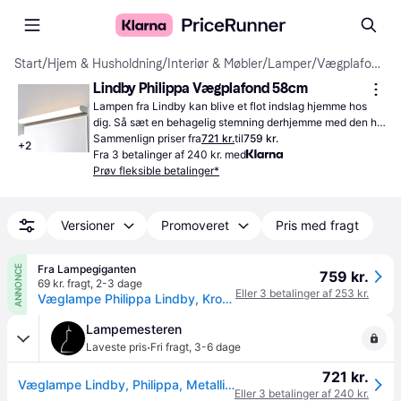
Start
/
Hjem & Husholdning
/
Interiør & Møbler
/
Lamper
/
Vægplafonder
Lindby Philippa Vægplafond 58cm
Lampen fra Lindby kan blive et flot indslag hjemme hos 
dig. Så sæt en behagelig stemning derhjemme med den her 
lampe.
Sammenlign priser fra
721 kr.
til
759 kr.
+
2
Fra 3 betalinger af 240 kr. med
Prøv fleksible betalinger*
Versioner
Promoveret
Pris med fragt
Fra Lampegiganten
ANNONCE
759 kr.
69 kr. fragt
,
2-3 dage
Eller 3 betalinger af 253 kr.
Væglampe Philippa Lindby, Krom/sølv, Badeværelse, Metal, Moderne
Lampemesteren
·
Laveste pris
Fri fragt
,
3-6 dage
721 kr.
Væglampe Lindby, Philippa, Metallisk, Badeværelse, Metal
Eller 3 betalinger af 240 kr.