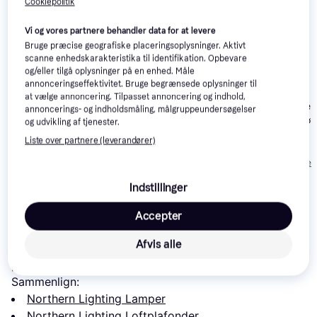
Cookiepolitik
Vi og vores partnere behandler data for at levere
Bruge præcise geografiske placeringsoplysninger. Aktivt
scanne enhedskarakteristika til identifikation. Opbevare
og/eller tilgå oplysninger på en enhed. Måle
annonceringseffektivitet. Bruge begrænsede oplysninger til
Northern Lighting
at vælge annoncering. Tilpasset annoncering og indhold,
Over Me Loftplafond
Northern Over
annoncerings- og indholdsmåling, målgruppeundersøgelser
∅ 50cm
Loftplafond ∅
og udvikling af tjenester.
Eglo Berregas
Liste over partnere (leverandører)
Loftplafond ∅ 11cm
1.867 kr.
151 kr.
3.438 kr.
Eller 3 betalinger 
Indstillinger
Læs om produktet
Accepter
Laveste pris for 
Northern Lighting Over Me Black 
Afvis alle
Loftplafond ∅ 30cm
 er 
1.934 kr.
 Det er den bedste 
pris lige nu blandt 
4
 butikker.
Sammenlign:
Northern Lighting Lamper
Northern Lighting Loftplafonder