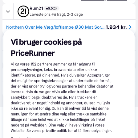
Rum21
5.0
(2)
·
Laveste pris
Fri fragt
,
2-3 dage
1.934 kr.
Northern Over Me Væg/loftlampe Ø30 Mat Sort - Spotlights Kobber Matt Black - 675.
Nordic Nest
Vi bruger cookies på
4.3
(66)
·
Laveste pris
Fri fragt
,
4-6 dage
PriceRunner
1.934 kr.
Northern Over me plafond Ø30 cm Mat sort.
Vi og vores
152
partnere gemmer og får adgang til
personoplysninger, f.eks. browserdata eller unikke
Lampegiganten
identifikatorer, på din enhed. Hvis du vælger Accepter, gør
Fri fragt
,
2-3 dage
det muligt for sporingsteknologier at understøtte de formål,
2.690 kr.
der er vist under »Vi og vores partnere behandler datafor at
Northern Designer loftslampe Over Me, dæmpbar, Sort, Stue/spisestue, Metal, Design
levere«. Hvis du vælger Afvis alle eller trækker dit
Eller 3 betalinger af 897 kr.
samtykke tilbage, deaktiveres de. Hvis trackere er
deaktiveret, er noget indhold og annoncer, du ser, muligvis
ikke så relevant for dig. Du kan til enhver tid få vist denne
Relaterede produkter
menu igen for at ændre dine valg eller trække samtykke
tilbage når som helst ved at klikke Indstillinger på linket
Se vores forslag til andre produkter, der matcher dine 
nederst på websiden. Dine valg vil have virkning i vores
interesser.
Vis alle
Website. Se vores privatliv politik for at få flere oplysninger.