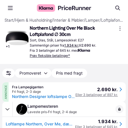
Start
/
Hjem & Husholdning
/
Interiør & Møbler
/
Lamper
/
Loftplafonder
Northern Lighting Over Me Black 
Loftplafond ∅ 30cm
Sort, Glas, Stål, Lampesokkel: E27
Sammenlign priser fra
1.934 kr.
til
2.690 kr.
+
1
Fra 3 betalinger af 645 kr. med
Prøv fleksible betalinger*
Promoveret
Pris med fragt
Fra Lampegiganten
ANNONCE
2.690 kr.
Fri fragt
,
2-3 dage
Eller 3 betalinger af 897 kr.
Northern Designer loftslampe Over Me, dæmpbar, Sort, Stue/spisestue, Metal, Design
Lampemesteren
·
Laveste pris
Fri fragt
,
2-4 dage
1.934 kr.
Loftlampe Northern, Over Me, dæmpbar, Sort, Stue, Metal
Eller 3 betalinger af 645 kr.