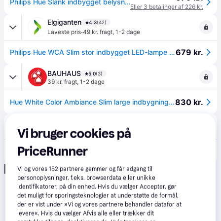
Philips Hue Slank indbygget belysning Ø170 mm - Hvid
Eller 3 betalinger af 226 kr.
Elgiganten
4.3
(42)
·
Laveste pris
49 kr. fragt
,
1-2 dage
679 kr.
Philips Hue WCA Slim stor indbygget LED-lampe (hvid)
BAUHAUS
5.0
(3)
39 kr. fragt
,
1-2 dage
830 kr.
Hue White Color Ambiance Slim large indbygningspot hvid
Homeshop.dk
4.0
(1)
Vi bruger cookies på
49 kr. fragt
,
5-8 dage
PriceRunner
829 kr.
Philips Hue Slim White and Color Ambiance Indbygningsspot Hvid Ø170 mm IP44 8,3W
Annonce
Vi og vores
152
partnere gemmer og får adgang til
personoplysninger, f.eks. browserdata eller unikke
identifikatorer, på din enhed. Hvis du vælger Accepter, gør
det muligt for sporingsteknologier at understøtte de formål,
der er vist under »Vi og vores partnere behandler datafor at
levere«. Hvis du vælger Afvis alle eller trækker dit