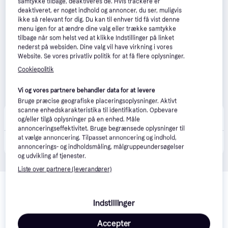
samtykke tilbage, deaktiveres de. Hvis trackere er
deaktiveret, er noget indhold og annoncer, du ser, muligvis
ikke så relevant for dig. Du kan til enhver tid få vist denne
menu igen for at ændre dine valg eller trække samtykke
tilbage når som helst ved at klikke Indstillinger på linket
nederst på websiden. Dine valg vil have virkning i vores
Website. Se vores privatliv politik for at få flere oplysninger.
Cookiepolitik
Vi og vores partnere behandler data for at levere
Bruge præcise geografiske placeringsoplysninger. Aktivt
scanne enhedskarakteristika til identifikation. Opbevare
Staypro
5.0
(4)
og/eller tilgå oplysninger på en enhed. Måle
Bestillingsvare
annonceringseffektivitet. Bruge begrænsede oplysninger til
at vælge annoncering. Tilpasset annoncering og indhold,
815 kr.
Philips Hue 929003712301 Downlight Hvid
annoncerings- og indholdsmåling, målgruppeundersøgelser
og udvikling af tjenester.
Liste over partnere (leverandører)
Relaterede produkter
Se vores forslag til andre produkter, der matcher dine 
Indstillinger
interesser.
Vis alle
Accepter