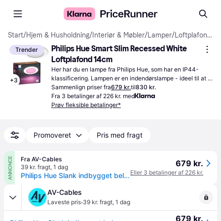
Start
/
Hjem & Husholdning
/
Interiør & Møbler
/
Lamper
/
Loftplafonder
Philips Hue Smart Slim Recessed White 
Trender
Loftplafond 14cm
Her har du en lampe fra Philips Hue, som har en IP44-
klassificering. Lampen er en indendørslampe - ideel til at 
+
3
skabe nye lysforhold.
Sammenlign priser fra
679 kr.
til
830 kr.
Fra 3 betalinger af 226 kr. med
Prøv fleksible betalinger*
Promoveret
Pris med fragt
Fra AV-Cables
ANNONCE
679 kr.
39 kr. fragt
,
1 dag
Eller 3 betalinger af 226 kr.
Philips Hue Slank indbygget belysning Ø170 mm - Hvid
AV-Cables
·
Laveste pris
39 kr. fragt
,
1 dag
679 kr.