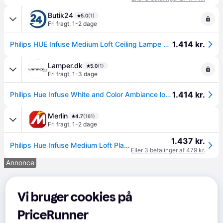
Butik24
5.0
(1)
Fri fragt
,
1-2 dage
1.414 kr.
Philips HUE Infuse Medium Loft Ceiling Lampe 38cm - Sort
Lamper.dk
5.0
(1)
Fri fragt
,
1-3 dage
1.414 kr.
Philips Hue Infuse White and Color Ambiance loftlampe medium, sort
Merlin
4.7
(161)
Fri fragt
,
1-2 dage
1.437 kr.
Philips Hue Infuse Medium Loft Plafond Lampe - Sort
Eller 3 betalinger af 479 kr.
Annonce
Vi bruger cookies på
PriceRunner