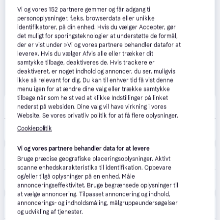
Vi og vores
152
partnere gemmer og får adgang til
personoplysninger, f.eks. browserdata eller unikke
identifikatorer, på din enhed. Hvis du vælger Accepter, gør
det muligt for sporingsteknologier at understøtte de formål,
der er vist under »Vi og vores partnere behandler datafor at
levere«. Hvis du vælger Afvis alle eller trækker dit
samtykke tilbage, deaktiveres de. Hvis trackere er
deaktiveret, er noget indhold og annoncer, du ser, muligvis
ikke så relevant for dig. Du kan til enhver tid få vist denne
menu igen for at ændre dine valg eller trække samtykke
tilbage når som helst ved at klikke Indstillinger på linket
happii.dk
4.7
(127)
nederst på websiden. Dine valg vil have virkning i vores
33 kr. fragt
,
1-2 dage
Website. Se vores privatliv politik for at få flere oplysninger.
1.404 kr.
Cookiepolitik
Philips Hue Infuse Medium Loft Plafond Lampe - Sort
Eller 3 betalinger af 468 kr.
Vi og vores partnere behandler data for at levere
LavprisEL
4.5
(136)
Bruge præcise geografiske placeringsoplysninger. Aktivt
39 kr. fragt
,
1-2 dage
scanne enhedskarakteristika til identifikation. Opbevare
og/eller tilgå oplysninger på en enhed. Måle
1.404 kr.
Philips Hue Infuse plafond, sort, Ø38 cm
annonceringseffektivitet. Bruge begrænsede oplysninger til
at vælge annoncering. Tilpasset annoncering og indhold,
CS MEGASTORE
4.5
(1861)
annoncerings- og indholdsmåling, målgruppeundersøgelser
Fri fragt
,
4-5 dage
og udvikling af tjenester.