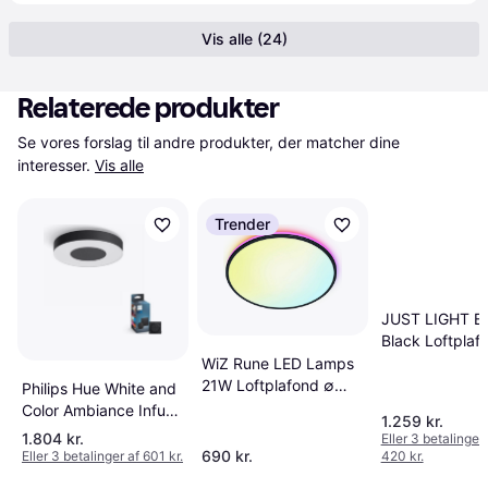
Vis alle (24)
Relaterede produkter
Se vores forslag til andre produkter, der matcher dine 
interesser.
Vis alle
Trender
JUST LIGHT Bi
Black Loftplaf
114cm
WiZ Rune LED Lamps
21W Loftplafond ∅
Philips Hue White and
40cm
Color Ambiance Infuse
1.259 kr.
L Loftslampe Ø42 cm
1.804 kr.
Eller 3 betalinger 
Loftplafond ∅ 42.5cm
690 kr.
Eller 3 betalinger af 601 kr.
420 kr.