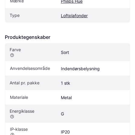
Mærke
Philips Hue
Type
Loftplafonder
Produktegenskaber
Farve
Sort
Anvendelsesområde
Indendørsbelysning
Antal pr. pakke
1 stk
Materiale
Metal
Energiklasse
G
IP-klasse
IP20