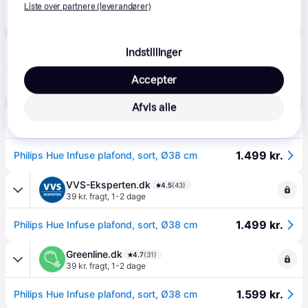
Liste over partnere (leverandører)
1.537 kr.
(ComputerSalg) Philips Hue White and Color Ambiance Infuse M - Loftslampe - LED - 33.5 W - klasse G - 2000-6500 K - sort
Eller 3 betalinger af 512 kr.
Lampeguru.dk
4.7
(39)
Indstillinger
39 kr. fragt
,
1-2 dage
Accepter
1.499 kr.
Philips Hue Infuse plafond, sort, Ø38 cm
Afvis alle
Lavprisvvs.dk
4.6
(172)
39 kr. fragt
,
1-2 dage
1.499 kr.
Philips Hue Infuse plafond, sort, Ø38 cm
VVS-Eksperten.dk
4.5
(43)
39 kr. fragt
,
1-2 dage
1.499 kr.
Philips Hue Infuse plafond, sort, Ø38 cm
Greenline.dk
4.7
(31)
39 kr. fragt
,
1-2 dage
1.599 kr.
Philips Hue Infuse plafond, sort, Ø38 cm