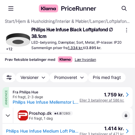
Start
/
Hjem & Husholdning
/
Interiør & Møbler
/
Lamper
/
Loftplafonder
Philips Hue Infuse Black Loftplafond ∅ 
38.1cm
LED-belysning, Dæmpbar, Sort, Metal, IP-klasse: IP20
Sammenlign priser fra
1.334 kr.
til
3.895 kr.
+
12
Prøv fleksible betalinger med
Lær hvordan
Versioner
Promoveret
Pris med fragt
Fra Philips Hue
ANNONCE
1.759 kr.
Fri fragt
,
2-3 dage
Eller 3 betalinger af 586 kr.
Philips Hue Infuse Mellemstor Loftslampe - White & Color Ambiance
Proshop.dk
4.8
(1280)
Fri fragt
,
1 dag
1.414 kr.
Philips Hue Infuse Medium Loft Plafond Lampe - Sort
Eller 3 betalinger af 471 kr.