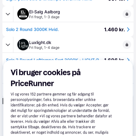
El-Salg Aalborg
Fri fragt
,
1-3 dage
1.460 kr.
Solo 2 Round 3000K Hvid.
Luxlight.dk
Fri fragt
,
1-4 dage
1.696 kr.
Solo 2 Round Loftlampe Sort 3000K - LIGHT-POINT.
Vi bruger cookies på
Illums Bolighus
Fri fragt
,
1-5 dage
PriceRunner
1.995 kr.
SOLO 2 ROUND Loftlampe, Sort/hvid.
Vi og vores
152
partnere gemmer og får adgang til
personoplysninger, f.eks. browserdata eller unikke
Annonce
identifikatorer, på din enhed. Hvis du vælger Accepter, gør
det muligt for sporingsteknologier at understøtte de formål,
der er vist under »Vi og vores partnere behandler datafor at
levere«. Hvis du vælger Afvis alle eller trækker dit
samtykke tilbage, deaktiveres de. Hvis trackere er
deaktiveret, er noget indhold og annoncer, du ser, muligvis