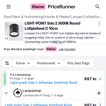
Start
/
Hjem & Husholdning
/
Interiør & Møbler
/
Lamper
/
Loftplafonder
LIGHT-POINT Solo 2 3000K Round 
Loftplafond ∅ 10cm
Lampen fra LIGHT-POINT kan hjælpe dig med at skabe et 
hyggeligt miljø. Den er skabt til at blive brugt udenfor - 
+
1
ideelt som belysning i haven eller ved terrassen.
Sammenlign priser fra
997 kr.
til
1.995 kr.
Prøv fleksible betalinger med
Lær hvordan
Farve
Promoveret
Pris med fragt
Fra Lampeshop
ANNONCE
997 kr.
Fri fragt
,
1-3 dage
Light-point Solo 2 loftlampe Sort/hvid Rund
Lampeshop
·
Laveste pris
Fri fragt
,
1-3 dage
997 kr.
Light-point Solo 2 loftlampe Sort/hvid Rund