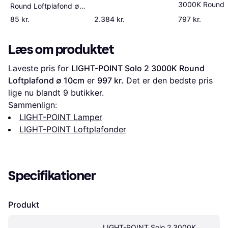
3000K Round
Round Loftplafond ∅
Loftplafond ∅
17.5cm
85 kr.
2.384 kr.
797 kr.
Læs om produktet
Laveste pris for 
LIGHT-POINT Solo 2 3000K Round 
Loftplafond ∅ 10cm
 er 
997 kr.
 Det er den bedste pris 
lige nu blandt 
9
 butikker.
Sammenlign:
LIGHT-POINT Lamper
LIGHT-POINT Loftplafonder
Specifikationer
Produkt
LIGHT-POINT Solo 2 3000K 