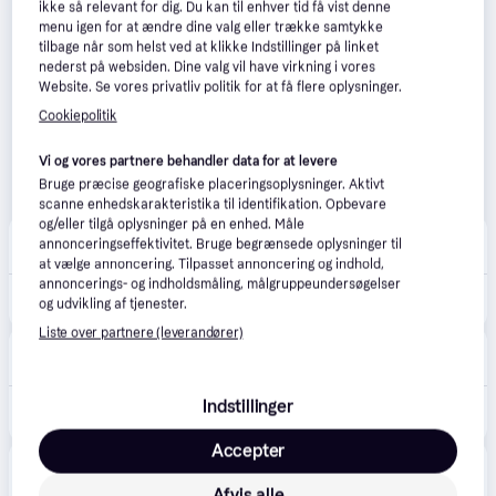
ikke så relevant for dig. Du kan til enhver tid få vist denne
menu igen for at ændre dine valg eller trække samtykke
tilbage når som helst ved at klikke Indstillinger på linket
nederst på websiden. Dine valg vil have virkning i vores
Website. Se vores privatliv politik for at få flere oplysninger.
Cookiepolitik
Vi og vores partnere behandler data for at levere
Bruge præcise geografiske placeringsoplysninger. Aktivt
scanne enhedskarakteristika til identifikation. Opbevare
og/eller tilgå oplysninger på en enhed. Måle
Jensen Company
annonceringseffektivitet. Bruge begrænsede oplysninger til
Fri fragt
,
2-5 dage
at vælge annoncering. Tilpasset annoncering og indhold,
annoncerings- og indholdsmåling, målgruppeundersøgelser
1.995 kr.
LightPoint Solo 2 Round Sort - 3000 kelvin- 3000 Kelvin.
og udvikling af tjenester.
Liste over partnere (leverandører)
Lampemesteren
Bestillingsvare
1.460 kr.
Indstillinger
Loftlampe LIGHT-POINT, dæmpbar, Hvid, Køkken, Aluminium
Eller 3 betalinger af 487 kr.
Accepter
Johannes Fog
5.0
(5)
Bestillingsvare
Afvis alle