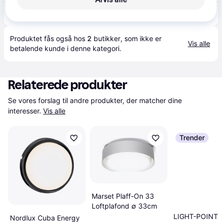
1.433 kr.
Solo 2 round loftspot sort/hvid 10w led ip54 3000k
Produktet fås også hos 
2
butikker
, som ikke er 
Vis alle
betalende kunde i denne kategori.
Relaterede produkter
Se vores forslag til andre produkter, der matcher dine 
interesser.
Vis alle
Trender
Marset Plaff-On 33
Loftplafond ∅ 33cm
LIGHT-POINT S
Nordlux Cuba Energy