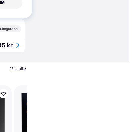
lle
5 kr.
øbsgaranti
5 kr.
Vis alle
Vestfrost W38 Sort