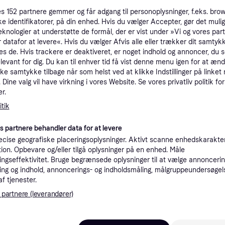
tioner
es
152
partnere gemmer og får adgang til personoplysninger, f.eks. bro
ke identifikatorer, på din enhed. Hvis du vælger Accepter, gør det mulig
eknologier at understøtte de formål, der er vist under »Vi og vores par
Pro
 datafor at levere«. Hvis du vælger Afvis alle eller trækker dit samtykk
es de. Hvis trackere er deaktiveret, er noget indhold og annoncer, du se
elevant for dig. Du kan til enhver tid få vist denne menu igen for at ænd
kke samtykke tilbage når som helst ved at klikke Indstillinger på linket
24.4
Bestillingsvare
 38 flasker)
Dine valg vil have virkning i vores Website. Se vores privatliv politik for
r.
Købsgaranti
Gyldig ind
tik
es partnere behandler data for at levere
15.9
·
24.495 kr.
Laveste pris
Bestillingsvare
cise geografiske placeringsoplysninger. Aktivt scanne enhedskarakteri
ation. Opbevare og/eller tilgå oplysninger på en enhed. Måle
ngseffektivitet. Bruge begrænsede oplysninger til at vælge annoncering
ng og indhold, annoncerings- og indholdsmåling, målgruppeundersøgel
af tjenester.
24.49
Bestillingsvare
 partnere (leverandører)
K