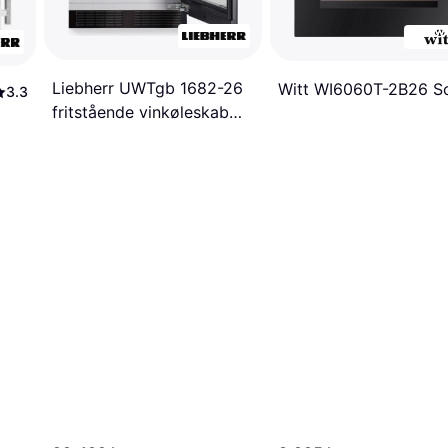
Liebherr UWTgb 1682-26
Witt WI6060T-2B26 S
3.3
fritstående vinkøleskab
Sort, Sølv