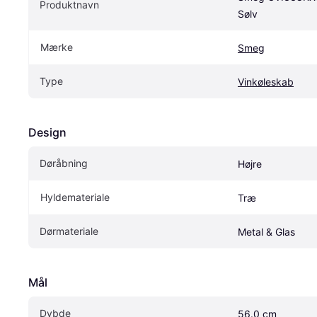
Produktnavn
Sølv
Mærke
Smeg
Type
Vinkøleskab
Design
Døråbning
Højre
Hyldemateriale
Træ
Dørmateriale
Metal & Glas
Mål
Dybde
56.0 cm