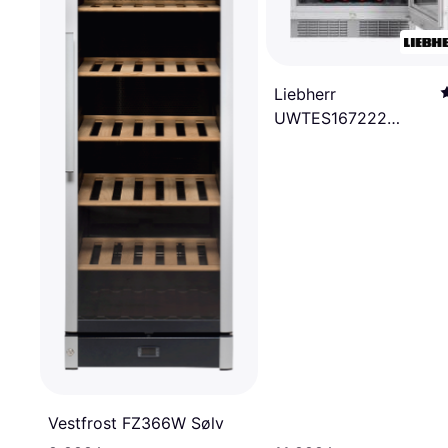
Liebherr
UWTES167222
Rustfri stål, Sølv
Vestfrost FZ366W Sølv