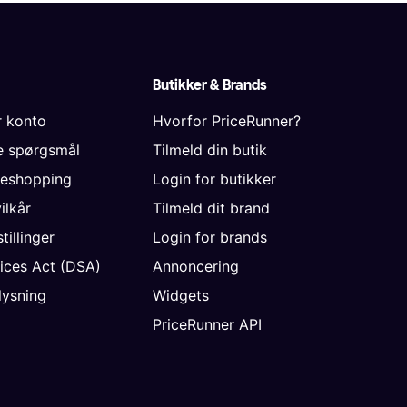
Butikker & Brands
r konto
Hvorfor PriceRunner?
de spørgsmål
Tilmeld din butik
neshopping
Login for butikker
vilkår
Tilmeld dit brand
tillinger
Login for brands
vices Act (DSA)
Annoncering
ysning
Widgets
PriceRunner API