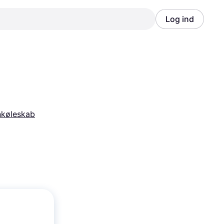
Log ind
Annonce
Annonce
nkøleskab