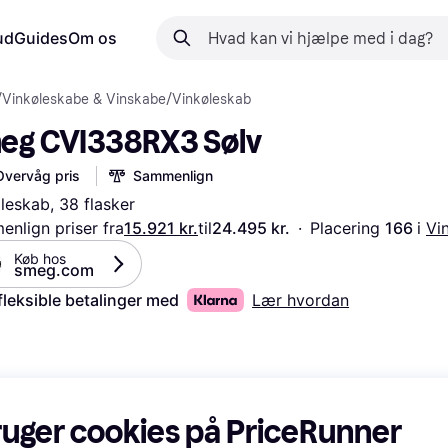
ud
Guides
Om os
/
Vinkøleskabe & Vinskabe
/
Vinkøleskab
eg CVI338RX3 Sølv
Overvåg pris
Sammenlign
leskab, 38 flasker
nlign priser fra
15.921 kr.
til
24.495 kr.
·
Placering 
166 
i 
Vi
Køb hos 
smeg.com
fleksible betalinger med
Lær hvordan
ruger cookies på PriceRunner