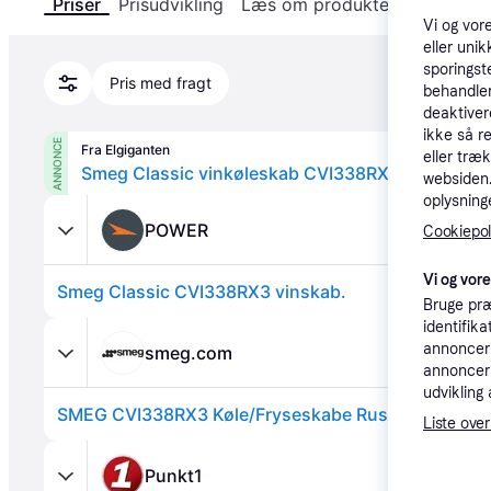
Priser
Prisudvikling
Læs om produktet
Specifika
Vi og vor
eller unik
sporingst
Pris med fragt
behandler
deaktiver
ikke så r
ANNONCE
Fra Elgiganten
eller træ
Smeg Classic vinkøleskab CVI338RX3 (integreret
websiden. 
oplysninge
POWER
Cookiepoli
Vi og vor
Smeg Classic CVI338RX3 vinskab.
Bruge præ
identifik
annonceri
smeg.com
annonceri
udvikling 
SMEG CVI338RX3 Køle/Fryseskabe Rustfrit stål
Liste over
Punkt1