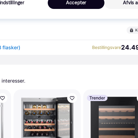
Indstillinger
Accepter
Afvis a
24.49
Bestillingsvare
K
24.49
 flasker)
Bestillingsvare
 interesser.
Trender