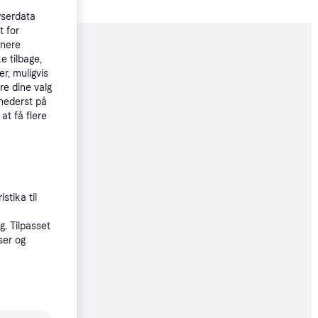
wserdata
t for
tnere
moveret
e tilbage,
r, muligvis
re dine valg
 nederst på
95 kr.
 at få flere
til 21. aug.
21 kr.
stika til
. Tilpasset
ser og
5 kr.
øbsgaranti