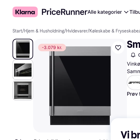
Alle kategorier
Tilb
Start
/
Hjem & Husholdning
/
Hvidevarer
/
Køleskabe & Fryseskabe
Sm
-3.079 kr.
Vinkø
Samme
Prøv 
Vi b