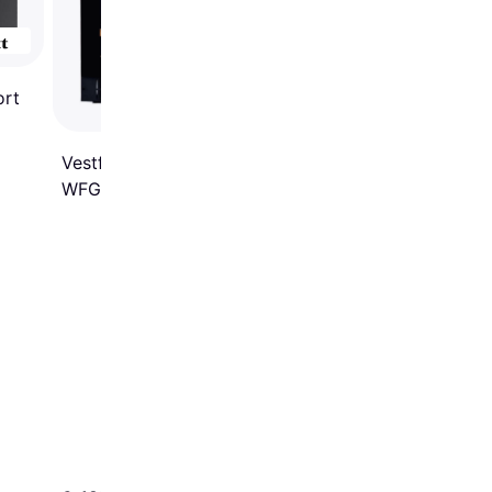
ort
Vestfrost Solutions
WFG45 Sort