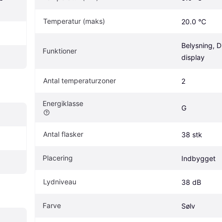
Temperatur (maks)
20.0 °C
Belysning, Dig
Funktioner
display
Antal temperaturzoner
2
Energiklasse
G
Antal flasker
38 stk
Placering
Indbygget
Lydniveau
38 dB
Farve
Sølv