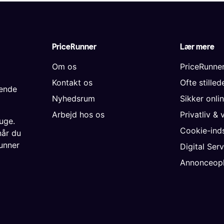
PriceRunner
Lær mere
Om os
PriceRunne
Kontakt os
Ofte stille
gende
Nyhedsrum
Sikker onli
Arbejd hos os
Privatliv & 
uge.
Cookie-inds
når du
unner
Digital Ser
Annonceopl