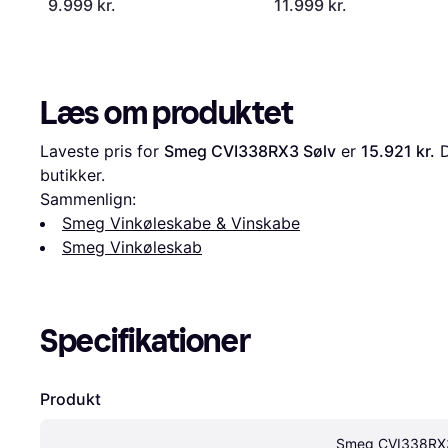
9.999 kr.
11.999 kr.
Læs om produktet
Laveste pris for 
Smeg CVI338RX3 Sølv
 er 
15.921 kr.
 
butikker.
Sammenlign:
Smeg Vinkøleskabe & Vinskabe
Smeg Vinkøleskab
Specifikationer
Produkt
Smeg CVI338RX3