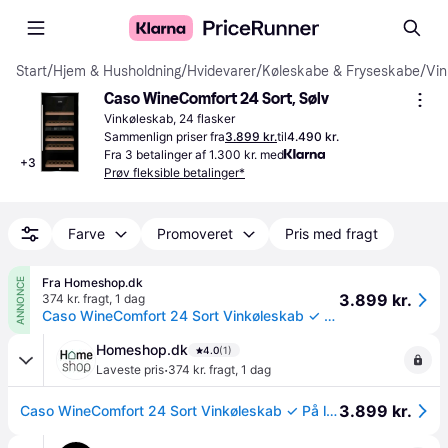
Start
/
Hjem & Husholdning
/
Hvidevarer
/
Køleskabe & Fryseskabe
/
Vin
Caso WineComfort 24 Sort, Sølv
Vinkøleskab, 24 flasker
Sammenlign priser fra
3.899 kr.
til
4.490 kr.
Fra 3 betalinger af 1.300 kr. med
+
3
Prøv fleksible betalinger*
Farve
Promoveret
Pris med fragt
Fra Homeshop.dk
ANNONCE
3.899 kr.
374 kr. fragt
,
1 dag
Caso WineComfort 24 Sort Vinkøleskab ✓ På lager - klar til levering og afhentning
Homeshop.dk
4.0
(1)
·
Laveste pris
374 kr. fragt
,
1 dag
3.899 kr.
Caso WineComfort 24 Sort Vinkøleskab ✓ På lager - klar til levering og afhentning