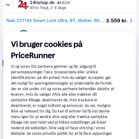
24hshop.dk
2.2
(24)
49 kr. fragt
,
2-4 dage
3.559 kr.
Nuki 221145 Smart Lock Ultra, BT, Matter, WLAN, elektrisk dørlås.
CompuMail
4.7
(1210)
Bestillingsvare
Vi bruger cookies på
3.088 kr.
Nuki Ultra Dørlås Elektronisk --> På fjernlager, levevering hos dig 14-08-2026
PriceRunner
Eller 3 betalinger af 1.029 kr.
Annonce
Vi og vores
152
partnere gemmer og får adgang til
personoplysninger, f.eks. browserdata eller unikke
identifikatorer, på din enhed. Hvis du vælger Accepter, gør
det muligt for sporingsteknologier at understøtte de formål,
der er vist under »Vi og vores partnere behandler datafor at
levere«. Hvis du vælger Afvis alle eller trækker dit
samtykke tilbage, deaktiveres de. Hvis trackere er
deaktiveret, er noget indhold og annoncer, du ser, muligvis
ikke så relevant for dig. Du kan til enhver tid få vist denne
menu igen for at ændre dine valg eller trække samtykke
tilbage når som helst ved at klikke Indstillinger på linket
nederst på websiden. Dine valg vil have virkning i vores
Website. Se vores privatliv politik for at få flere oplysninger.