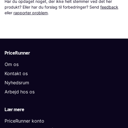
Har du opdaget noget, der ikke helt stemmer ved det her 
produkt? Eller har du forslag til forbedringer? Send 
feedback
eller 
rapporter problem
.
PriceRunner
Om os
Kontakt os
Nyhedsrum
Arbejd hos os
Lær mere
PriceRunner konto