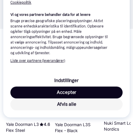
Cookiepolitik
Vi og vores partnere behandler data for at levere
Bruge præcise geografiske placeringsoplysninger. Aktivt
scanne enhedskarakteristika til identifikation. Opbevare
Relaterede produkter
og/eller tilgå oplysninger på en enhed. Måle
annonceringseffektivitet. Bruge begrænsede oplysninger til
Se vores forslag til andre produkter, der matcher dine 
at vælge annoncering. Tilpasset annoncering og indhold,
annoncerings- og indholdsmåling, målgruppeundersøgelser
interesser.
Vis alle
og udvikling af tjenester.
Liste over partnere (leverandører)
50+
50+
Indstillinger
Accepter
Afvis alle
Nuki Smart Loc
Yale Doorman L3
4.6
Yale Doorman L3S
Nordics
Flex Steel
Flex - Black