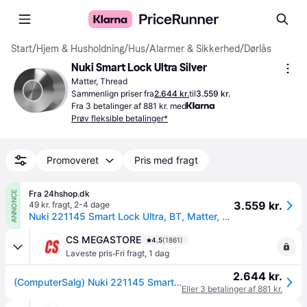
Start
/
Hjem & Husholdning
/
Hus
/
Alarmer & Sikkerhed
/
Dørlås
Nuki Smart Lock Ultra Silver
Matter, Thread
Sammenlign priser fra
2.644 kr.
til
3.559 kr.
Fra 3 betalinger af 881 kr. med
Prøv fleksible betalinger*
Promoveret
Pris med fragt
Fra 24hshop.dk
ANNONCE
3.559 kr.
49 kr. fragt
,
2-4 dage
Nuki 221145 Smart Lock Ultra, BT, Matter, WLAN, elektrisk dørlås.
CS MEGASTORE
4.5
(1861)
·
Laveste pris
Fri fragt
,
1 dag
2.644 kr.
(ComputerSalg) Nuki 221145 Smart Lock Ultra, elektr. Trschloss, BT, WLAN, Matter
Eller 3 betalinger af 881 kr.