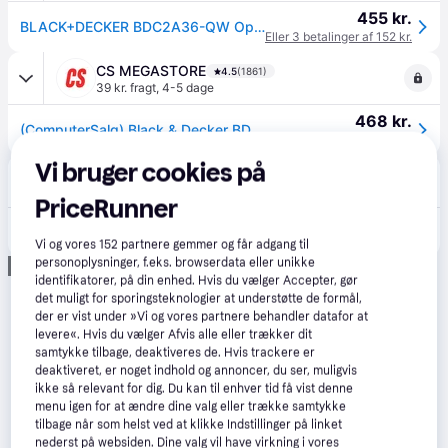
455 kr.
BLACK+DECKER BDC2A36-QW Oplader med Batteri - 36V, 2Ah
Eller 3 betalinger af 152 kr.
CS MEGASTORE
4.5
(1861)
39 kr. fragt
,
4-5 dage
468 kr.
(ComputerSalg) Black & Decker BDC2A36-QW 36 V Batteri og Oplader - 2 Ah
Eller 3 betalinger af 156 kr.
Vi bruger cookies på
Verkter
4.5
(86)
Fri fragt
,
3-4 dage
PriceRunner
597 kr.
Tilbehørssæt Black & Decker BDC2A36-QW; 36 V; 1x2,0 Ah
Vi og vores
152
partnere gemmer og får adgang til
personoplysninger, f.eks. browserdata eller unikke
Annonce
identifikatorer, på din enhed. Hvis du vælger Accepter, gør
det muligt for sporingsteknologier at understøtte de formål,
der er vist under »Vi og vores partnere behandler datafor at
levere«. Hvis du vælger Afvis alle eller trækker dit
samtykke tilbage, deaktiveres de. Hvis trackere er
deaktiveret, er noget indhold og annoncer, du ser, muligvis
ikke så relevant for dig. Du kan til enhver tid få vist denne
menu igen for at ændre dine valg eller trække samtykke
tilbage når som helst ved at klikke Indstillinger på linket
nederst på websiden. Dine valg vil have virkning i vores