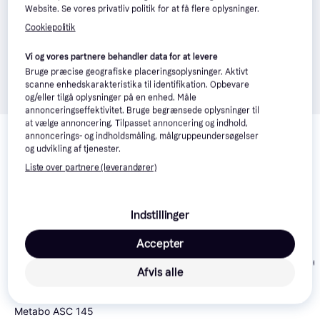
Website. Se vores privatliv politik for at få flere oplysninger.
Cookiepolitik
Vi og vores partnere behandler data for at levere
Bruge præcise geografiske placeringsoplysninger. Aktivt
scanne enhedskarakteristika til identifikation. Opbevare
og/eller tilgå oplysninger på en enhed. Måle
annonceringseffektivitet. Bruge begrænsede oplysninger til
Relaterede produkter
at vælge annoncering. Tilpasset annoncering og indhold,
annoncerings- og indholdsmåling, målgruppeundersøgelser
Se vores forslag til andre produkter, der matcher dine 
og udvikling af tjenester.
interesser.
Vis alle
Liste over partnere (leverandører)
Trender
Indstillinger
Accepter
CTEK XS 7000
Metabo Basic Set
Afvis alle
2x5.2Ah
Metabo ASC 145