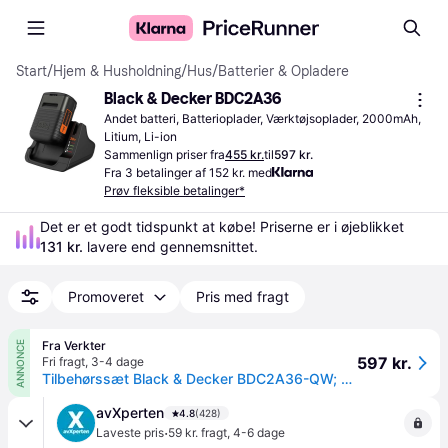
Start
/
Hjem & Husholdning
/
Hus
/
Batterier & Opladere
Black & Decker BDC2A36
Andet batteri, Batterioplader, Værktøjsoplader, 2000mAh, 
Litium, Li-ion
Sammenlign priser fra
455 kr.
til
597 kr.
Fra 3 betalinger af 152 kr. med
Prøv fleksible betalinger*
Det er et godt tidspunkt at købe! Priserne er i øjeblikket 
131 kr.
 lavere end gennemsnittet.
Promoveret
Pris med fragt
Fra Verkter
ANNONCE
597 kr.
Fri fragt
,
3-4 dage
Tilbehørssæt Black & Decker BDC2A36-QW; 36 V; 1x2,0 Ah
avXperten
4.8
(428)
·
Laveste pris
59 kr. fragt
,
4-6 dage