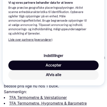
Vi og vores partnere behandler data for at levere
Bruge præcise geografiske placeringsoplysninger. Aktivt
scanne enhedskarakteristika til identifikation. Opbevare
og/eller tilgå oplysninger på en enhed. Måle
annonceringseffektivitet. Bruge begrænsede oplysninger til
at vælge annoncering. Tilpasset annoncering og indhold,
annoncerings- og indholdsmåling, målgruppeundersøgelser
og udvikling af tjenester.
TFA 20.2010.60
5
Liste over partnere (leverandører)
TFA Lollipop
TFA 20.1051
334 kr.
457 kr.
239 kr.
Indstillinger
Eller 3 betalinger af 111 kr.
Eller 3 betalinger af 152 kr.
Eller 3 betalinger 
Accepter
Læs om produktet
Afvis alle
Laveste pris for 
TFA 29.4001
 er 
443 kr.
. Det er den 
bedste pris lige nu hos 1 butik.
Sammenlign:
TFA Termometre & Vejrstationer
TFA Termometre, Hygrometre & Barometre