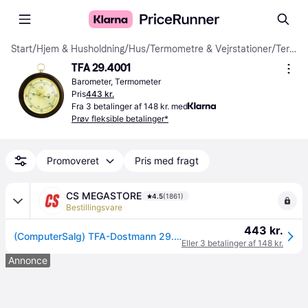
Start
/
Hjem & Husholdning
/
Hus
/
Termometre & Vejrstationer
/
Termometre, Hygrometre & Barometre
TFA 29.4001
Barometer, Termometer
Pris
443 kr.
Fra 3 betalinger af 148 kr. med
Prøv fleksible betalinger*
Promoveret
Pris med fragt
CS MEGASTORE
4.5
(1861)
Bestillingsvare
443 kr.
(ComputerSalg) TFA-Dostmann 29.4001, Elektronisk miljøtermometer, Indendørs, Analog, Brun, Hvid, Glas, Træ, Væg
Eller 3 betalinger af 148 kr.
Annonce