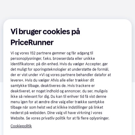
Vi bruger cookies på
PriceRunner
Vi og vores
152
partnere gemmer og får adgang til
personoplysninger, f.eks. browserdata eller unikke
identifikatorer, på din enhed. Hvis du vælger Accepter, gør
det muligt for sporingsteknologier at understøtte de formål,
der er vist under »Vi og vores partnere behandler datafor at
levere«. Hvis du vælger Afvis alle eller trækker dit
Relaterede produkter
samtykke tilbage, deaktiveres de. Hvis trackere er
deaktiveret, er noget indhold og annoncer, du ser, muligvis
Se vores forslag til andre produkter, der matcher dine 
ikke så relevant for dig. Du kan til enhver tid få vist denne
menu igen for at ændre dine valg eller trække samtykke
interesser.
Vis alle
tilbage når som helst ved at klikke Indstillinger på linket
nederst på websiden. Dine valg vil have virkning i vores
Website. Se vores privatliv politik for at få flere oplysninger.
Cookiepolitik