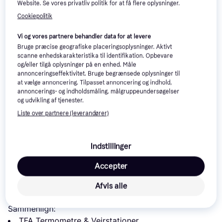
Website. Se vores privatliv politik for at få flere oplysninger.
Cookiepolitik
Vi og vores partnere behandler data for at levere
Technoline WS 7005
Bruge præcise geografiske placeringsoplysninger. Aktivt
scanne enhedskarakteristika til identifikation. Opbevare
og/eller tilgå oplysninger på en enhed. Måle
annonceringseffektivitet. Bruge begrænsede oplysninger til
at vælge annoncering. Tilpasset annoncering og indhold,
Ventus W035
annoncerings- og indholdsmåling, målgruppeundersøgelser
og udvikling af tjenester.
Liste over partnere (leverandører)
Ventus W040
114 kr.
119 kr.
64 kr.
Eller 3 betalinger af 38 kr.
Indstillinger
Læs om produktet
Accepter
Laveste pris for 
TFA 30.5005
 er 
206 kr.
. Det er den 
Afvis alle
bedste pris lige nu hos 1 butik.
Sammenlign:
TFA Termometre & Vejrstationer