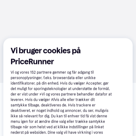
Vi bruger cookies på
PriceRunner
Vi og vores
152
partnere gemmer og får adgang til
personoplysninger, f.eks. browserdata eller unikke
identifikatorer, på din enhed. Hvis du vælger Accepter, gør
Relaterede produkter
det muligt for sporingsteknologier at understøtte de formål,
der er vist under »Vi og vores partnere behandler datafor at
Se vores forslag til andre produkter, der matcher dine 
levere«. Hvis du vælger Afvis alle eller trækker dit
interesser.
Vis alle
samtykke tilbage, deaktiveres de. Hvis trackere er
deaktiveret, er noget indhold og annoncer, du ser, muligvis
ikke så relevant for dig. Du kan til enhver tid få vist denne
menu igen for at ændre dine valg eller trække samtykke
tilbage når som helst ved at klikke Indstillinger på linket
nederst på websiden. Dine valg vil have virkning i vores