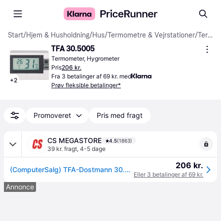
Start
/
Hjem & Husholdning
/
Hus
/
Termometre & Vejrstationer
/
Termometre, Hygrometre & Barometre
TFA 30.5005
Termometer, Hygrometer
Pris
206 kr.
Fra 3 betalinger af 69 kr. med
+
2
Prøv fleksible betalinger*
Promoveret
Pris med fragt
CS MEGASTORE
4.5
(1863)
39 kr. fragt
,
4-5 dage
206 kr.
(ComputerSalg) TFA-Dostmann 30.5005
Eller 3 betalinger af 69 kr.
Annonce