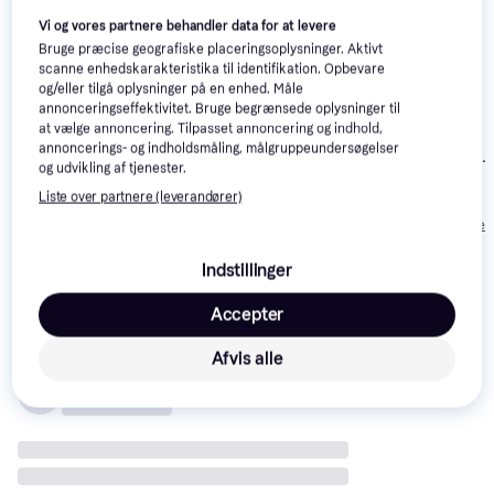
Trender
Trender
Trender
Vi og vores partnere behandler data for at levere
Bruge præcise geografiske placeringsoplysninger. Aktivt
scanne enhedskarakteristika til identifikation. Opbevare
og/eller tilgå oplysninger på en enhed. Måle
annonceringseffektivitet. Bruge begrænsede oplysninger til
Verbatim
3.9
Verbatim Store
3.8
at vælge annoncering. Tilpasset annoncering og indhold,
Store'n'Go V3
'n' Go Pin Stripe
annoncerings- og indholdsmåling, målgruppeundersøgelser
Philips USB 3.1
16GB USB 3.0
16GB USB 3.2
og udvikling af tjenester.
16GB
Gen 1
Liste over partnere (leverandører)
59 kr.
59 kr.
68 kr.
Eller 3 betalinger af 20 kr.
Eller 3 betalinger af 20 kr.
Eller 3 betalinger 
Indstillinger
Anmeldelser
Accepter
Afvis alle