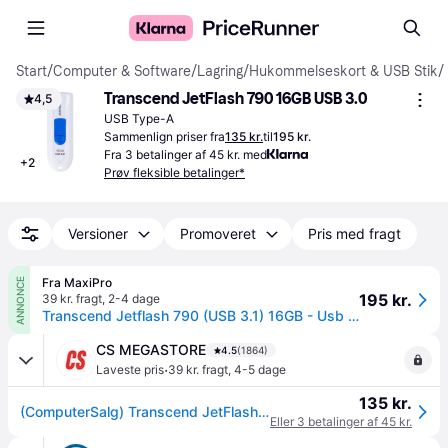
Start
/
Computer & Software
/
Lagring
/
Hukommelseskort & USB Stik
/
Transcend JetFlash 790 16GB USB 3.0
4,5
USB Type-A
Sammenlign priser fra
135 kr.
til
195 kr.
Fra 3 betalinger af 45 kr. med
+
2
Prøv fleksible betalinger*
Versioner
Promoveret
Pris med fragt
Fra MaxiPro
ANNONCE
195 kr.
39 kr. fragt
,
2-4 dage
Transcend Jetflash 790 (USB 3.1) 16GB - Usb stik
CS MEGASTORE
4.5
(1864)
·
Laveste pris
39 kr. fragt
,
4-5 dage
135 kr.
(ComputerSalg) Transcend JetFlash 790 - USB flashdrive - 16 GB - USB 3.0
Eller 3 betalinger af 45 kr.