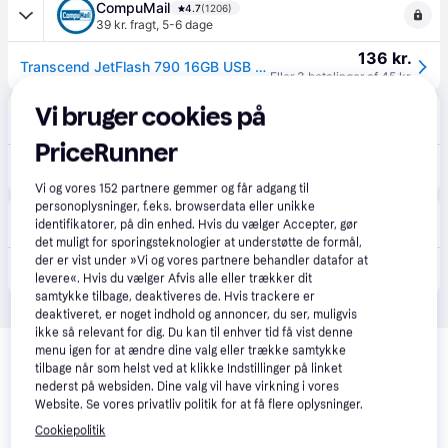
CompuMail
4.7
(1206)
39 kr. fragt
,
5-6 dage
136 kr.
Transcend JetFlash 790 16GB USB 3.0 USB stick Sort Blå --> På fjernlager, levevering hos dig 11-08-2026
Eller 3 betalinger af 45 kr.
Vi bruger cookies på
avXperten
4.8
(429)
49 kr. fragt
,
3-5 dage
PriceRunner
169 kr.
Transcend JetFlash 790 USB-nøgle - USB-A, Sort - 16GB
Eller 3 betalinger af 56 kr.
Vi og vores
152
partnere gemmer og får adgang til
personoplysninger, f.eks. browserdata eller unikke
MaxiPro
identifikatorer, på din enhed. Hvis du vælger Accepter, gør
39 kr. fragt
,
2-4 dage
det muligt for sporingsteknologier at understøtte de formål,
der er vist under »Vi og vores partnere behandler datafor at
195 kr.
Transcend Jetflash 790 (USB 3.1) 16GB - Usb stik
levere«. Hvis du vælger Afvis alle eller trækker dit
samtykke tilbage, deaktiveres de. Hvis trackere er
deaktiveret, er noget indhold og annoncer, du ser, muligvis
ikke så relevant for dig. Du kan til enhver tid få vist denne
Relaterede produkter
menu igen for at ændre dine valg eller trække samtykke
tilbage når som helst ved at klikke Indstillinger på linket
Se vores forslag til andre produkter, der matcher dine 
nederst på websiden. Dine valg vil have virkning i vores
interesser.
Vis alle
Website. Se vores privatliv politik for at få flere oplysninger.
Cookiepolitik