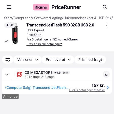
Start
/
Computer & Software
/
Lagring
/
Hukommelseskort & USB Stik
/
Transcend JetFlash 590 32GB USB 2.0
5,0
USB Type-A
Pris
157 kr.
Fra 3 betalinger af 52 kr. med
+
1
Prøv fleksible betalinger*
Versioner
Promoveret
Pris med fragt
CS MEGASTORE
4.5
(1861)
39 kr. fragt
,
2-3 dage
157 kr.
(ComputerSalg) Transcend JetFlash 590 - USB flashdrive - 32 GB - USB 2.0
Eller 3 betalinger af 52 kr.
Annonce