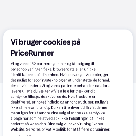
Vi bruger cookies på
PriceRunner
Vi og vores
152
partnere gemmer og får adgang til
personoplysninger, f.eks. browserdata eller unikke
identifikatorer, på din enhed. Hvis du vælger Accepter, gør
det muligt for sporingsteknologier at understøtte de formål,
Relaterede produkter
der er vist under »Vi og vores partnere behandler datafor at
levere«. Hvis du vælger Afvis alle eller trækker dit
Se vores forslag til andre produkter, der matcher dine 
samtykke tilbage, deaktiveres de. Hvis trackere er
deaktiveret, er noget indhold og annoncer, du ser, muligvis
interesser.
Vis alle
ikke så relevant for dig. Du kan til enhver tid få vist denne
menu igen for at ændre dine valg eller trække samtykke
tilbage når som helst ved at klikke Indstillinger på linket
nederst på websiden. Dine valg vil have virkning i vores
Website. Se vores privatliv politik for at få flere oplysninger.