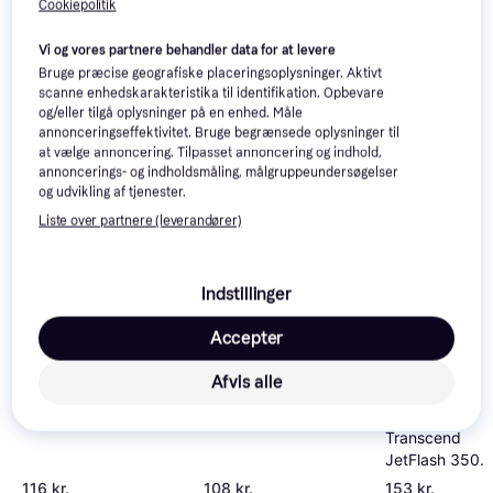
Cookiepolitik
Vi og vores partnere behandler data for at levere
Bruge præcise geografiske placeringsoplysninger. Aktivt
SanDisk Phone USB
scanne enhedskarakteristika til identifikation. Opbevare
Philips USB 3.0 Vivid
flashdrive 32 GB
og/eller tilgå oplysninger på en enhed. Måle
Edition 32GB
annonceringseffektivitet. Bruge begrænsede oplysninger til
at vælge annoncering. Tilpasset annoncering og indhold,
annoncerings- og indholdsmåling, målgruppeundersøgelser
og udvikling af tjenester.
Liste over partnere (leverandører)
Indstillinger
Accepter
Afvis alle
Transcend
JetFlash 350
32GB USB 2.0
116 kr.
108 kr.
153 kr.