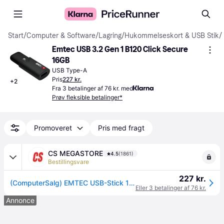
Start
/
Computer & Software
/
Lagring
/
Hukommelseskort & USB Stik
/
Emtec USB 3.2 Gen 1 B120 Click Secure 
16GB
USB Type-A
Pris
227 kr.
+
2
Fra 3 betalinger af 76 kr. med
Prøv fleksible betalinger*
Promoveret
Pris med fragt
CS MEGASTORE
4.5
(1861)
Bestillingsvare
227 kr.
(ComputerSalg) EMTEC USB-Stick 16 GB B120 USB 3.2 Click Secure
Eller 3 betalinger af 76 kr.
Annonce