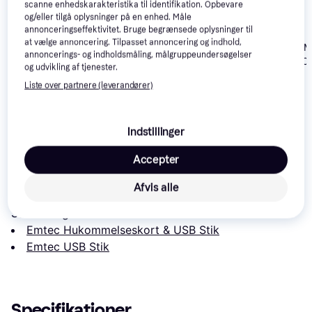
scanne enhedskarakteristika til identifikation. Opbevare
og/eller tilgå oplysninger på en enhed. Måle
annonceringseffektivitet. Bruge begrænsede oplysninger til
at vælge annoncering. Tilpasset annoncering og indhold,
Philips Snow
4.7
MediaRange 
Verbatim
3.9
annoncerings- og indholdsmåling, målgruppeundersøgelser
Edition 16GB
16GB USB 3.0
Store'n'Go V3
og udvikling af tjenester.
USB 3.0
16GB USB 3.0
59 kr.
Liste over partnere (leverandører)
46 kr.
58 kr.
Eller 3 betalinger af 20 kr.
Indstillinger
Læs om produktet
Accepter
Laveste pris for 
Emtec USB 3.2 Gen 1 B120 Click 
Secure 16GB
 er 
227 kr.
. Det er den bedste pris lige nu 
Afvis alle
hos 1 butik.
Sammenlign:
Emtec Hukommelseskort & USB Stik
Emtec USB Stik
Specifikationer