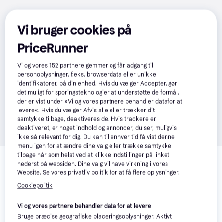
Vi bruger cookies på
PriceRunner
Vi og vores
152
partnere gemmer og får adgang til
personoplysninger, f.eks. browserdata eller unikke
identifikatorer, på din enhed. Hvis du vælger Accepter, gør
det muligt for sporingsteknologier at understøtte de formål,
der er vist under »Vi og vores partnere behandler datafor at
levere«. Hvis du vælger Afvis alle eller trækker dit
samtykke tilbage, deaktiveres de. Hvis trackere er
deaktiveret, er noget indhold og annoncer, du ser, muligvis
ikke så relevant for dig. Du kan til enhver tid få vist denne
menu igen for at ændre dine valg eller trække samtykke
Relaterede produkter
tilbage når som helst ved at klikke Indstillinger på linket
nederst på websiden. Dine valg vil have virkning i vores
Se vores forslag til andre produkter, der matcher dine 
Website. Se vores privatliv politik for at få flere oplysninger.
interesser.
Vis alle
Cookiepolitik
Trender
Trender
Vi og vores partnere behandler data for at levere
Bruge præcise geografiske placeringsoplysninger. Aktivt